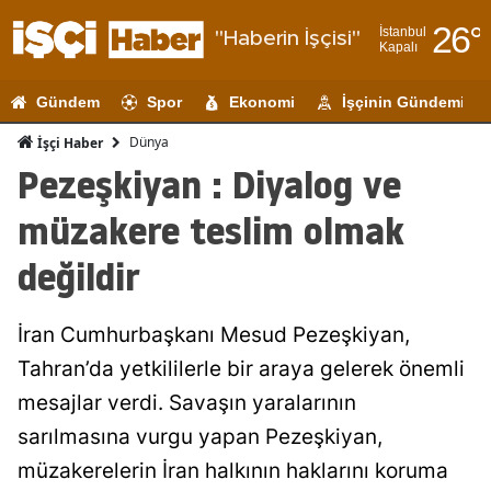
26
°
İstanbul
"Haberin İşçisi"
Kapalı
Adana
Gündem
Spor
Ekonomi
İşçinin Gündemi
Adıyaman
Dünya
İşçi Haber
Afyonkarahi
Pezeşkiyan : Diyalog ve
Ağrı
müzakere teslim olmak
Amasya
değildir
Ankara
İran Cumhurbaşkanı Mesud Pezeşkiyan,
Antalya
Tahran’da yetkililerle bir araya gelerek önemli
Artvin
mesajlar verdi. Savaşın yaralarının
Aydın
sarılmasına vurgu yapan Pezeşkiyan,
müzakerelerin İran halkının haklarını koruma
Balıkesir