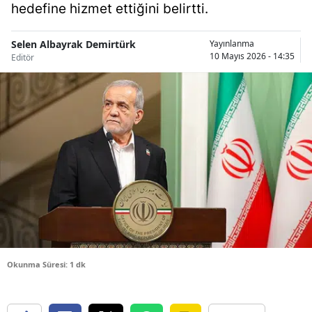
hedefine hizmet ettiğini belirtti.
Bilecik
Bingöl
Selen Albayrak Demirtürk
Yayınlanma
10 Mayıs 2026 - 14:35
Editör
Bitlis
Bolu
Burdur
Bursa
Çanakkale
Çankırı
Çorum
Okunma Süresi: 1 dk
Denizli
Diyarbakır