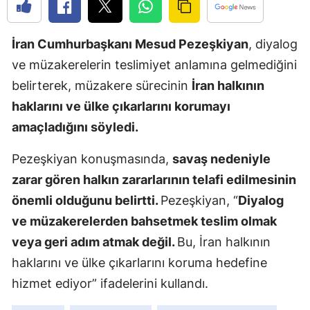
Edirne
İran Cumhurbaşkanı Mesud Pezeşkiyan
, diyalog
Elazığ
ve müzakerelerin teslimiyet anlamına gelmediğini
Erzincan
belirterek, müzakere sürecinin
İran halkının
Erzurum
haklarını ve ülke çıkarlarını korumayı
amaçladığını söyledi.
Eskişehir
Pezeşkiyan konuşmasında,
savaş nedeniyle
Gaziantep
zarar gören halkın zararlarının telafi edilmesinin
Giresun
önemli olduğunu belirtti.
Pezeşkiyan, “
Diyalog
Gümüşhan
ve müzakerelerden bahsetmek teslim olmak
veya geri adım atmak değil.
Bu, İran halkının
Hakkari
haklarını ve ülke çıkarlarını koruma hedefine
Hatay
hizmet ediyor” ifadelerini kullandı.
Isparta