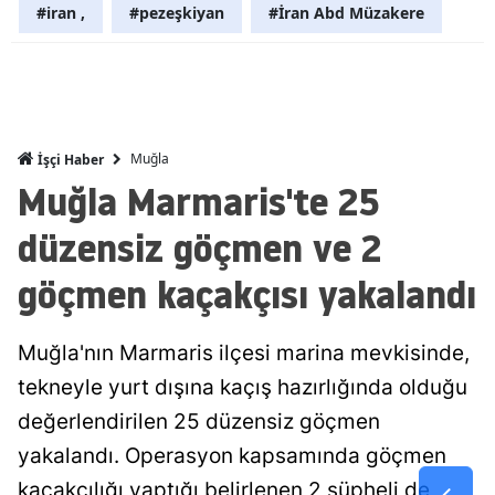
#iran ,
#pezeşkiyan
#İran Abd Müzakere
Mersin
İstanbul
İzmir
Muğla
İşçi Haber
Kars
Muğla Marmaris'te 25
Kastamonu
düzensiz göçmen ve 2
Kayseri
göçmen kaçakçısı yakalandı
Kırklareli
Kırşehir
Muğla'nın Marmaris ilçesi marina mevkisinde,
tekneyle yurt dışına kaçış hazırlığında olduğu
Kocaeli
değerlendirilen 25 düzensiz göçmen
Konya
yakalandı. Operasyon kapsamında göçmen
Kütahya
kaçakçılığı yaptığı belirlenen 2 şüpheli de