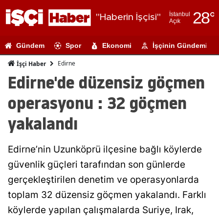
28
°
İstanbul
"Haberin İşçisi"
Açık
Adana
Gündem
Spor
Ekonomi
İşçinin Gündemi
Adıyaman
Edirne
İşçi Haber
Afyonkarahi
Edirne'de düzensiz göçmen
Ağrı
operasyonu : 32 göçmen
Amasya
yakalandı
Ankara
Edirne’nin Uzunköprü ilçesine bağlı köylerde
Antalya
güvenlik güçleri tarafından son günlerde
Artvin
gerçekleştirilen denetim ve operasyonlarda
Aydın
toplam 32 düzensiz göçmen yakalandı. Farklı
köylerde yapılan çalışmalarda Suriye, Irak,
Balıkesir