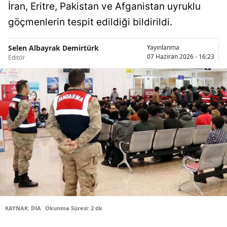
İran, Eritre, Pakistan ve Afganistan uyruklu
Bilecik
göçmenlerin tespit edildiği bildirildi.
Bingöl
Selen Albayrak Demirtürk
Yayınlanma
Bitlis
07 Haziran 2026 - 16:23
Editör
Bolu
Burdur
Bursa
Çanakkale
Çankırı
Çorum
Denizli
KAYNAK: İHA
Okunma Süresi: 2 dk
Diyarbakır