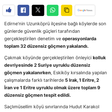
Edirne
Elazığ
Edirne'nin Uzunköprü ilçesine bağlı köylerde son
Erzincan
günlerde güvenlik güçleri tarafından
Erzurum
gerçekleştirilen denetim ve
operasyonlarda
toplam 32 düzensiz göçmen yakalandı.
Eskişehir
Çakmak köyünde gerçekleştirilen önleyici
kolluk
Gaziantep
devriyesinde 2 Suriye uyruklu düzensiz
Giresun
göçmen yakalanırken
, Eskiköy kırsalında yapılan
Gümüşhan
çalışmalarda farklı tarihlerde
5 Irak, 1 Eritre, 2
İran ve 1 Eritre uyruklu olmak üzere toplam 9
Hakkari
düzensiz göçmen tespit edildi.
Hatay
Saçlımüsellim köyü sınırlarında Hudut Karakol
Isparta