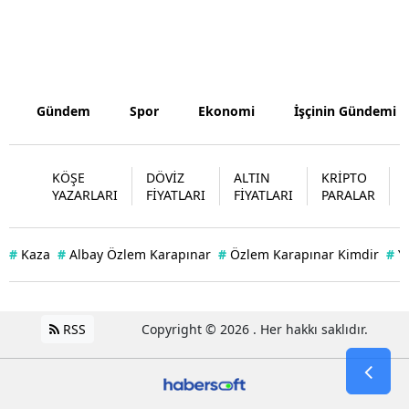
Samsun
Siirt
Sinop
Gündem
Spor
Ekonomi
İşçinin Gündemi
Sivas
KÖŞE
DÖVİZ
ALTIN
KRİPTO
Tekirdağ
YAZARLARI
FİYATLARI
FİYATLARI
PARALAR
Tokat
#
Kaza
#
Albay Özlem Karapınar
#
Özlem Karapınar Kimdir
#
Y
Trabzon
Tunceli
RSS
Copyright © 2026 . Her hakkı saklıdır.
Şanlıurfa
Uşak
Van