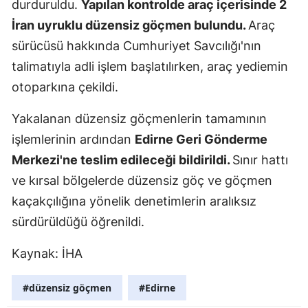
durduruldu.
Yapılan kontrolde araç içerisinde 2
Malatya
İran uyruklu düzensiz göçmen bulundu.
Araç
sürücüsü hakkında Cumhuriyet Savcılığı'nın
Manisa
talimatıyla adli işlem başlatılırken, araç yediemin
Kahramanm
otoparkına çekildi.
Mardin
Yakalanan düzensiz göçmenlerin tamamının
Muğla
işlemlerinin ardından
Edirne Geri Gönderme
Merkezi'ne teslim edileceği bildirildi.
Sınır hattı
Muş
ve kırsal bölgelerde düzensiz göç ve göçmen
Nevşehir
kaçakçılığına yönelik denetimlerin aralıksız
Niğde
sürdürüldüğü öğrenildi.
Ordu
Kaynak: İHA
Rize
#düzensiz göçmen
#Edirne
Sakarya