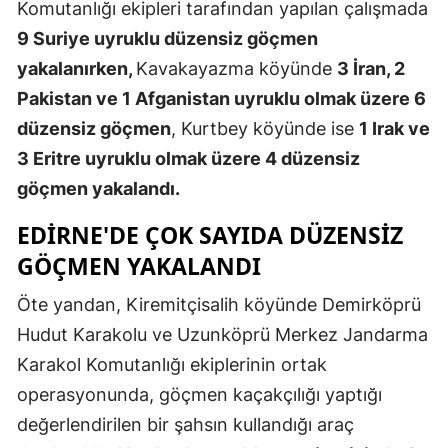
Komutanlığı ekipleri tarafından yapılan çalışmada
Mersin
9 Suriye uyruklu düzensiz göçmen
yakalanırken,
Kavakayazma köyünde
3 İran, 2
İstanbul
Pakistan ve 1 Afganistan uyruklu olmak üzere 6
İzmir
düzensiz göçmen
, Kurtbey köyünde ise
1 Irak ve
Kars
3 Eritre uyruklu olmak üzere 4 düzensiz
göçmen yakalandı.
Kastamonu
EDIRNE'DE ÇOK SAYIDA DÜZENSIZ
Kayseri
GÖÇMEN YAKALANDI
Kırklareli
Öte yandan, Kiremitçisalih köyünde Demirköprü
Kırşehir
Hudut Karakolu ve Uzunköprü Merkez Jandarma
Kocaeli
Karakol Komutanlığı ekiplerinin ortak
operasyonunda, göçmen kaçakçılığı yaptığı
Konya
değerlendirilen bir şahsın kullandığı araç
Kütahya