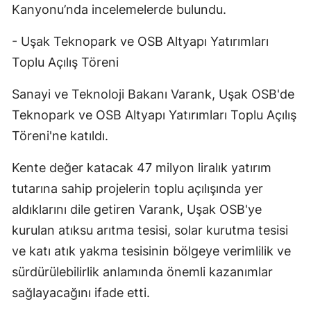
Kanyonu’nda incelemelerde bulundu.
Malatya
- Uşak Teknopark ve OSB Altyapı Yatırımları
Manisa
Toplu Açılış Töreni
Kahramanm
Sanayi ve Teknoloji Bakanı Varank, Uşak OSB'de
Mardin
Teknopark ve OSB Altyapı Yatırımları Toplu Açılış
Muğla
Töreni'ne katıldı.
Muş
Kente değer katacak 47 milyon liralık yatırım
tutarına sahip projelerin toplu açılışında yer
Nevşehir
aldıklarını dile getiren Varank, Uşak OSB'ye
Niğde
kurulan atıksu arıtma tesisi, solar kurutma tesisi
Ordu
ve katı atık yakma tesisinin bölgeye verimlilik ve
sürdürülebilirlik anlamında önemli kazanımlar
Rize
sağlayacağını ifade etti.
Sakarya