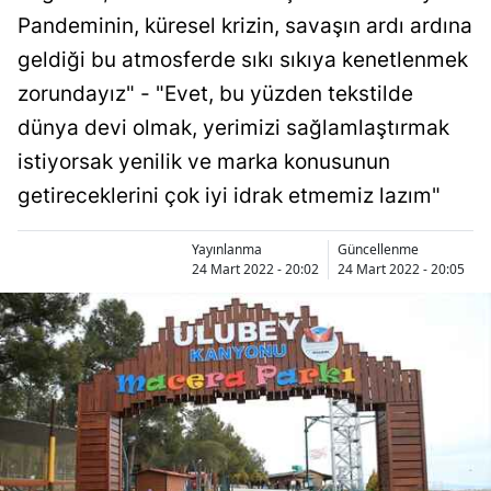
Pandeminin, küresel krizin, savaşın ardı ardına
Bilecik
geldiği bu atmosferde sıkı sıkıya kenetlenmek
Bingöl
zorundayız" - "Evet, bu yüzden tekstilde
Bitlis
dünya devi olmak, yerimizi sağlamlaştırmak
Bolu
istiyorsak yenilik ve marka konusunun
getireceklerini çok iyi idrak etmemiz lazım"
Burdur
Bursa
Yayınlanma
Güncellenme
24 Mart 2022 - 20:02
24 Mart 2022 - 20:05
Çanakkale
Çankırı
Çorum
Denizli
Diyarbakır