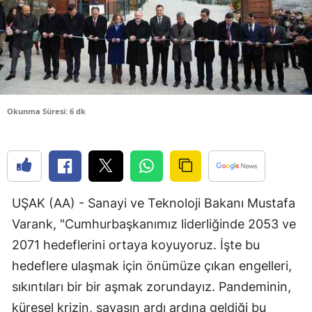
Edirne
Elazığ
Erzincan
Erzurum
Okunma Süresi: 6 dk
Eskişehir
Gaziantep
Giresun
UŞAK (AA) - Sanayi ve Teknoloji Bakanı Mustafa
Gümüşhan
Varank, "Cumhurbaşkanımız liderliğinde 2053 ve
2071 hedeflerini ortaya koyuyoruz. İşte bu
Hakkari
hedeflere ulaşmak için önümüze çıkan engelleri,
Hatay
sıkıntıları bir bir aşmak zorundayız. Pandeminin,
Isparta
küresel krizin, savaşın ardı ardına geldiği bu