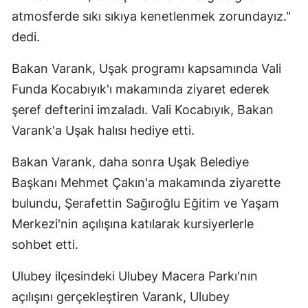
atmosferde sıkı sıkıya kenetlenmek zorundayız."
Mersin
dedi.
İstanbul
Bakan Varank, Uşak programı kapsamında Vali
İzmir
Funda Kocabıyık'ı makamında ziyaret ederek
Kars
şeref defterini imzaladı. Vali Kocabıyık, Bakan
Varank'a Uşak halısı hediye etti.
Kastamonu
Kayseri
Bakan Varank, daha sonra Uşak Belediye
Başkanı Mehmet Çakın'a makamında ziyarette
Kırklareli
bulundu, Şerafettin Sağıroğlu Eğitim ve Yaşam
Kırşehir
Merkezi'nin açılışına katılarak kursiyerlerle
sohbet etti.
Kocaeli
Konya
Ulubey ilçesindeki Ulubey Macera Parkı'nın
açılışını gerçekleştiren Varank, Ulubey
Kütahya