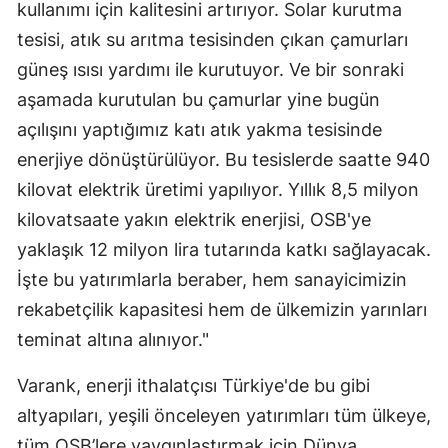
kullanımı için kalitesini artırıyor. Solar kurutma
Yozgat
tesisi, atık su arıtma tesisinden çıkan çamurları
güneş ısısı yardımı ile kurutuyor. Ve bir sonraki
Zonguldak
aşamada kurutulan bu çamurlar yine bugün
Aksaray
açılışını yaptığımız katı atık yakma tesisinde
enerjiye dönüştürülüyor. Bu tesislerde saatte 940
Bayburt
kilovat elektrik üretimi yapılıyor. Yıllık 8,5 milyon
Karaman
kilovatsaate yakın elektrik enerjisi, OSB'ye
Kırıkkale
yaklaşık 12 milyon lira tutarında katkı sağlayacak.
İşte bu yatırımlarla beraber, hem sanayicimizin
Batman
rekabetçilik kapasitesi hem de ülkemizin yarınları
Şırnak
teminat altına alınıyor."
Bartın
Varank, enerji ithalatçısı Türkiye'de bu gibi
Ardahan
altyapıları, yeşili önceleyen yatırımları tüm ülkeye,
tüm OSB’lere yaygınlaştırmak için Dünya
Iğdır