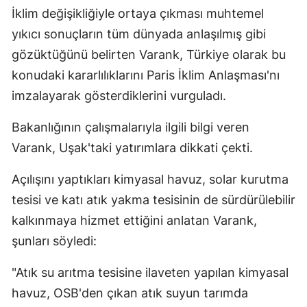
İklim değişikliğiyle ortaya çıkması muhtemel
Samsun
yıkıcı sonuçların tüm dünyada anlaşılmış gibi
Siirt
gözüktüğünü belirten Varank, Türkiye olarak bu
konudaki kararlılıklarını Paris İklim Anlaşması'nı
Sinop
imzalayarak gösterdiklerini vurguladı.
Sivas
Bakanlığının çalışmalarıyla ilgili bilgi veren
Tekirdağ
Varank, Uşak'taki yatırımlara dikkati çekti.
Tokat
Açılışını yaptıkları kimyasal havuz, solar kurutma
Trabzon
tesisi ve katı atık yakma tesisinin de sürdürülebilir
Tunceli
kalkınmaya hizmet ettiğini anlatan Varank,
şunları söyledi:
Şanlıurfa
"Atık su arıtma tesisine ilaveten yapılan kimyasal
Uşak
havuz, OSB'den çıkan atık suyun tarımda
Van