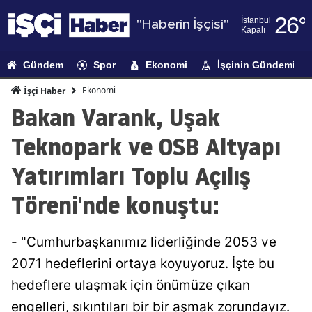
26
°
İstanbul
"Haberin İşçisi"
Kapalı
Adana
Gündem
Spor
Ekonomi
İşçinin Gündemi
Adıyaman
Ekonomi
İşçi Haber
Afyonkarahi
Bakan Varank, Uşak
Ağrı
Teknopark ve OSB Altyapı
Amasya
Yatırımları Toplu Açılış
Ankara
Töreni'nde konuştu:
Antalya
- "Cumhurbaşkanımız liderliğinde 2053 ve
Artvin
2071 hedeflerini ortaya koyuyoruz. İşte bu
Aydın
hedeflere ulaşmak için önümüze çıkan
Balıkesir
engelleri, sıkıntıları bir bir aşmak zorundayız.