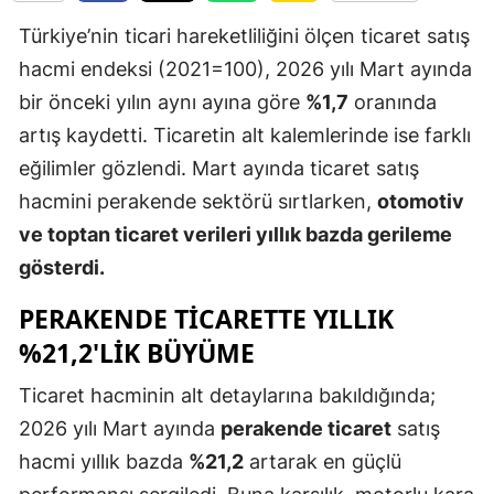
Edirne
Türkiye’nin ticari hareketliliğini ölçen ticaret satış
hacmi endeksi (2021=100), 2026 yılı Mart ayında
Elazığ
bir önceki yılın aynı ayına göre
%1,7
oranında
Erzincan
artış kaydetti. Ticaretin alt kalemlerinde ise farklı
Erzurum
eğilimler gözlendi. Mart ayında ticaret satış
hacmini perakende sektörü sırtlarken,
otomotiv
Eskişehir
ve toptan ticaret verileri yıllık bazda gerileme
Gaziantep
gösterdi.
Giresun
PERAKENDE TICARETTE YILLIK
Gümüşhan
%21,2'LIK BÜYÜME
Hakkari
Ticaret hacminin alt detaylarına bakıldığında;
2026 yılı Mart ayında
perakende ticaret
satış
Hatay
hacmi yıllık bazda
%21,2
artarak en güçlü
Isparta