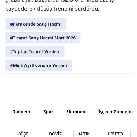
kaydederek düşüş trendini sürdürdü.
Malatya
Manisa
#Perakende Satış Hacmi
Kahramanm
#Ticaret Satış Hacmi Mart 2026
Mardin
#Toptan Ticaret Verileri
Muğla
#Mart Ayı Ekonomi Verileri
Muş
Nevşehir
Niğde
Ordu
Gündem
Spor
Ekonomi
İşçinin Gündemi
Rize
KÖŞE
DÖVİZ
ALTIN
KRİPTO
Sakarya