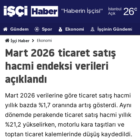
26
°
İstanbul
"Haberin İşçisi"
Açık
Adana
Gündem
Spor
Ekonomi
İşçinin Gündemi
Adıyaman
Ekonomi
İşçi Haber
Afyonkarahi
Mart 2026 ticaret satış
Ağrı
hacmi endeksi verileri
Amasya
açıklandı
Ankara
Mart 2026 verilerine göre ticaret satış hacmi
Antalya
yıllık bazda %1,7 oranında artış gösterdi. Aynı
Artvin
dönemde perakende ticaret satış hacmi yıllık
Aydın
%21,2 yükselirken, motorlu kara taşıtları ve
toptan ticaret kalemlerinde düşüş kaydedildi.
Balıkesir