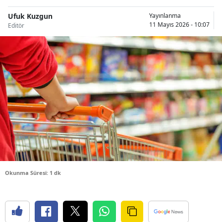
Bilecik
Ufuk Kuzgun
Yayınlanma
11 Mayıs 2026 - 10:07
Editör
Bingöl
Bitlis
Bolu
Burdur
Bursa
Çanakkale
Çankırı
Çorum
Okunma Süresi: 1 dk
Denizli
Diyarbakır