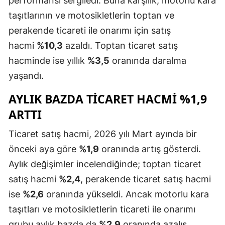
performansı sergiledi. Buna karşılık, motorlu kara
Mersin
taşıtlarının ve motosikletlerin toptan ve
perakende ticareti ile onarımı için satış
İstanbul
hacmi
%10,3
azaldı. Toptan ticaret satış
İzmir
hacminde ise yıllık
%3,5
oranında daralma
yaşandı.
Kars
AYLIK BAZDA TICARET HACMI %1,9
Kastamonu
ARTTI
Kayseri
Ticaret satış hacmi, 2026 yılı Mart ayında bir
Kırklareli
önceki aya göre
%1,9
oranında artış gösterdi.
Kırşehir
Aylık değişimler incelendiğinde; toptan ticaret
satış hacmi
%2,4
, perakende ticaret satış hacmi
Kocaeli
ise
%2,6
oranında yükseldi. Ancak motorlu kara
Konya
taşıtları ve motosikletlerin ticareti ile onarımı
Kütahya
grubu aylık bazda da
%2,9
oranında azalış