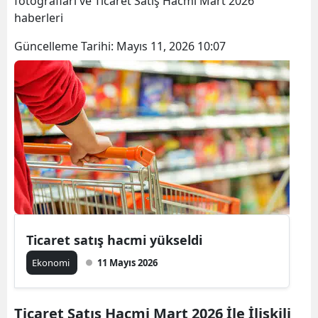
fotoğrafları ve Ticaret Satış Hacmi Mart 2026
Bilecik
haberleri
Bingöl
Güncelleme Tarihi:
Mayıs 11, 2026 10:07
Bitlis
Bolu
Burdur
Bursa
Çanakkale
Çankırı
Ticaret satış hacmi yükseldi
Çorum
Ekonomi
11 Mayıs 2026
Denizli
Diyarbakır
Ticaret Satış Hacmi Mart 2026 İle İlişkili