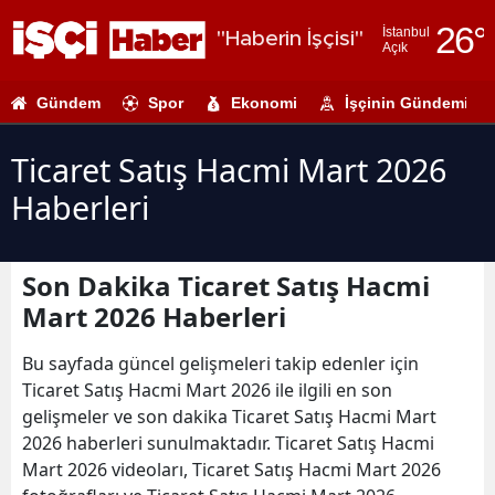
26
°
İstanbul
"Haberin İşçisi"
Açık
Adana
Gündem
Spor
Ekonomi
İşçinin Gündemi
Adıyaman
Afyonkarahi
Ticaret Satış Hacmi Mart 2026
Haberleri
Ağrı
Amasya
Son Dakika Ticaret Satış Hacmi
Ankara
Mart 2026 Haberleri
Antalya
Bu sayfada güncel gelişmeleri takip edenler için
Artvin
Ticaret Satış Hacmi Mart 2026 ile ilgili en son
gelişmeler ve son dakika Ticaret Satış Hacmi Mart
Aydın
2026 haberleri sunulmaktadır. Ticaret Satış Hacmi
Mart 2026 videoları, Ticaret Satış Hacmi Mart 2026
Balıkesir