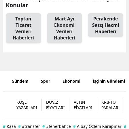
Konular
Edirne
Toptan
Mart Ayı
Perakende
Elazığ
Ticaret
Ekonomi
Satış Hacmi
Erzincan
Verileri
Verileri
Haberleri
Haberleri
Haberleri
Erzurum
Eskişehir
Gaziantep
Giresun
Gündem
Spor
Ekonomi
İşçinin Gündemi
Gümüşhan
Hakkari
KÖŞE
DÖVİZ
ALTIN
KRİPTO
YAZARLARI
FİYATLARI
FİYATLARI
PARALAR
Hatay
Isparta
#
Kaza
#
#transfer
#
#fenerbahçe
#
Albay Özlem Karapınar
#