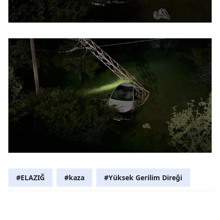
Malatya
Manisa
Kahramanm
Mardin
Muğla
Muş
Nevşehir
Niğde
Ordu
#ELAZIĞ
#kaza
#Yüksek Gerilim Direği
Rize
Sakarya