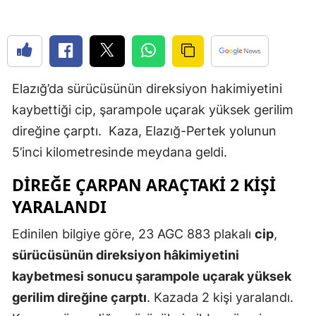
Edirne
Elazığ
Erzincan
Elazığ’da sürücüsünün direksiyon hakimiyetini
Erzurum
kaybettiği cip, şarampole uçarak yüksek gerilim
direğine çarptı. Kaza, Elazığ-Pertek yolunun
Eskişehir
5’inci kilometresinde meydana geldi.
Gaziantep
DİREĞE ÇARPAN ARAÇTAKİ 2 KİŞİ
Giresun
YARALANDI
Gümüşhan
Edinilen bilgiye göre, 23 AGC 883 plakalı
cip
,
Hakkari
sürücüsünün direksiyon hâkimiyetini
kaybetmesi sonucu şarampole uçarak yüksek
Hatay
gerilim direğine çarptı
. Kazada 2 kişi yaralandı.
Isparta