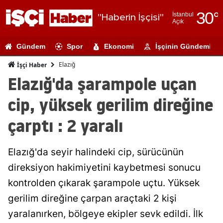
30
°
İstanbul
"Haberin İşçisi"
Açık
Adana
Gündem
Spor
Ekonomi
İşçinin Gündemi
Adıyaman
Elazığ
İşçi Haber
Afyonkarahi
Elazığ'da şarampole uçan
Ağrı
cip, yüksek gerilim direğine
Amasya
çarptı : 2 yaralı
Ankara
Elazığ'da seyir halindeki cip, sürücünün
Antalya
direksiyon hakimiyetini kaybetmesi sonucu
Artvin
kontrolden çıkarak şarampole uçtu. Yüksek
Aydın
gerilim direğine çarpan araçtaki 2 kişi
yaralanırken, bölgeye ekipler sevk edildi. İlk
Balıkesir