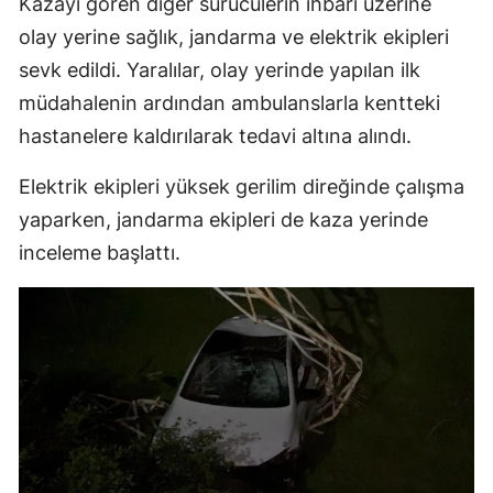
Kazayı gören diğer sürücülerin ihbarı üzerine
Mersin
olay yerine sağlık, jandarma ve elektrik ekipleri
sevk edildi. Yaralılar, olay yerinde yapılan ilk
İstanbul
müdahalenin ardından ambulanslarla kentteki
İzmir
hastanelere kaldırılarak tedavi altına alındı.
Kars
Elektrik ekipleri yüksek gerilim direğinde çalışma
Kastamonu
yaparken, jandarma ekipleri de kaza yerinde
inceleme başlattı.
Kayseri
Kırklareli
Kırşehir
Kocaeli
Konya
Kütahya