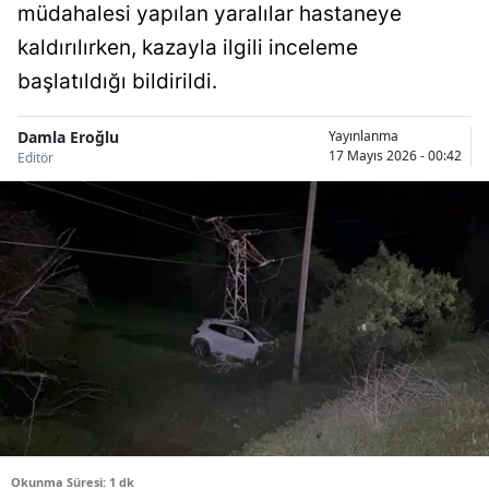
müdahalesi yapılan yaralılar hastaneye
Bilecik
kaldırılırken, kazayla ilgili inceleme
Bingöl
başlatıldığı bildirildi.
Bitlis
Damla Eroğlu
Yayınlanma
17 Mayıs 2026 - 00:42
Bolu
Editör
Burdur
Bursa
Çanakkale
Çankırı
Çorum
Denizli
Diyarbakır
Okunma Süresi: 1 dk