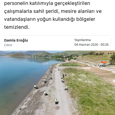
personelin katılımıyla gerçekleştirilen
Bilecik
çalışmalarla sahil şeridi, mesire alanları ve
Bingöl
vatandaşların yoğun kullandığı bölgeler
temizlendi.
Bitlis
Bolu
Damla Eroğlu
Yayınlanma
04 Haziran 2026 - 00:26
Editör
Burdur
Bursa
Çanakkale
Çankırı
Çorum
Denizli
Diyarbakır