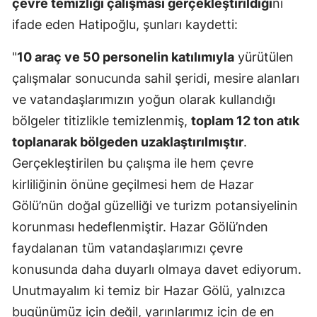
çevre temizliği çalışması gerçekleştirildiği
ni
Mersin
ifade eden Hatipoğlu, şunları kaydetti:
İstanbul
"
10 araç ve 50 personelin katılımıyla
yürütülen
çalışmalar sonucunda sahil şeridi, mesire alanları
İzmir
ve vatandaşlarımızın yoğun olarak kullandığı
Kars
bölgeler titizlikle temizlenmiş,
toplam 12 ton atık
Kastamonu
toplanarak bölgeden uzaklaştırılmıştır
.
Gerçekleştirilen bu çalışma ile hem çevre
Kayseri
kirliliğinin önüne geçilmesi hem de Hazar
Kırklareli
Gölü’nün doğal güzelliği ve turizm potansiyelinin
Kırşehir
korunması hedeflenmiştir. Hazar Gölü’nden
faydalanan tüm vatandaşlarımızı çevre
Kocaeli
konusunda daha duyarlı olmaya davet ediyorum.
Konya
Unutmayalım ki temiz bir Hazar Gölü, yalnızca
Kütahya
bugünümüz için değil, yarınlarımız için de en