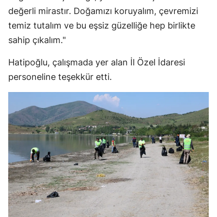
değerli mirastır. Doğamızı koruyalım, çevremizi
Malatya
temiz tutalım ve bu eşsiz güzelliğe hep birlikte
Manisa
sahip çıkalım."
Kahramanm
Hatipoğlu, çalışmada yer alan İl Özel İdaresi
Mardin
personeline teşekkür etti.
Muğla
Muş
Nevşehir
Niğde
Ordu
Rize
Sakarya