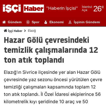
26
°
İstanbul
"Haberin İşçisi"
Açık
Adana
Gündem
Spor
Ekonomi
İşçinin Gündemi
Adıyaman
Elazığ
İşçi Haber
Afyonkarahi
Hazar Gölü çevresindeki
Ağrı
temizlik çalışmalarında 12
Amasya
ton atık toplandı
Ankara
Elazığ’ın Sivrice ilçesinde yer alan Hazar Gölü
Antalya
çevresinde yaz sezonu öncesi yürütülen çevre
Artvin
temizliği çalışmaları kapsamında toplam 12
Aydın
ton atık toplandı. İl Özel İdaresi ekiplerince 56
kilometrelik kıyı şeridinde 10 araç ve 50
Balıkesir