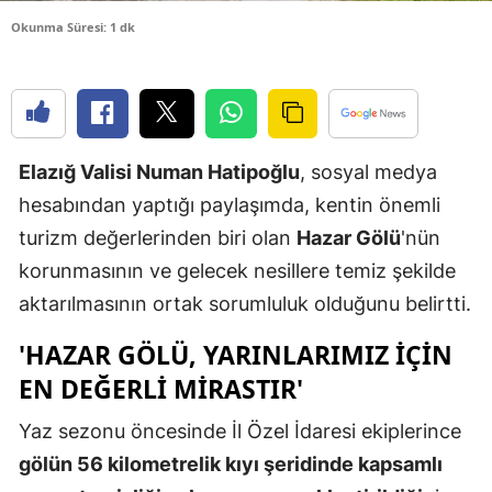
Edirne
Okunma Süresi: 1 dk
Elazığ
Erzincan
Erzurum
Elazığ Valisi Numan Hatipoğlu
, sosyal medya
hesabından yaptığı paylaşımda, kentin önemli
Eskişehir
turizm değerlerinden biri olan
Hazar Gölü
'nün
Gaziantep
korunmasının ve gelecek nesillere temiz şekilde
Giresun
aktarılmasının ortak sorumluluk olduğunu belirtti.
Gümüşhan
'HAZAR GÖLÜ, YARINLARIMIZ İÇİN
EN DEĞERLİ MİRASTIR'
Hakkari
Yaz sezonu öncesinde İl Özel İdaresi ekiplerince
Hatay
gölün 56 kilometrelik kıyı şeridinde kapsamlı
Isparta