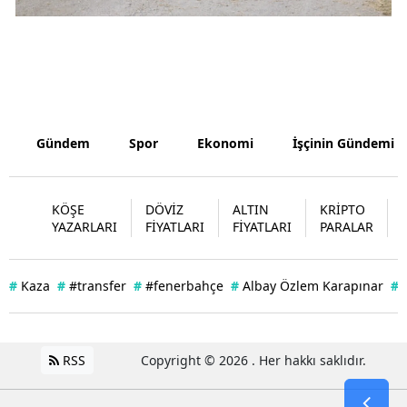
Samsun
Siirt
Sinop
Sivas
Gündem
Spor
Ekonomi
İşçinin Gündemi
Tekirdağ
KÖŞE
DÖVİZ
ALTIN
KRİPTO
Tokat
YAZARLARI
FİYATLARI
FİYATLARI
PARALAR
Trabzon
#
Kaza
#
#transfer
#
#fenerbahçe
#
Albay Özlem Karapınar
#
Tunceli
Şanlıurfa
RSS
Copyright © 2026 . Her hakkı saklıdır.
Uşak
Van