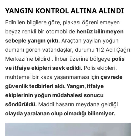
Edirne
YANGIN KONTROL ALTINA ALINDI
Elazığ
Edinilen bilgilere göre, plakası öğrenilemeyen
beyaz renkli bir otomobilde
henüz bilinmeyen
Erzincan
sebeple yangın çıktı.
Araçtan yayılan yoğun
Erzurum
dumanı gören vatandaşlar, durumu 112 Acil Çağrı
Eskişehir
Merkezi'ne bildirdi. İhbar üzerine bölgeye
polis
ve itfaiye ekipleri sevk edildi.
Polis ekipleri,
Gaziantep
muhtemel bir kaza yaşanmaması için
çevrede
Giresun
güvenlik tedbirleri aldı. Yangın, itfaiye
Gümüşhan
ekiplerinin yoğun müdahalesi sonucu
söndürüldü.
Maddi hasarın meydana geldiği
Hakkari
olayda yaralanan olup olmadığı bilinmiyor.
Hatay
Isparta