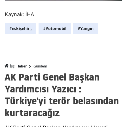
Malatya
Kaynak: İHA
Manisa
#eskişehir ,
##otomobil
#Yangın
Kahramanm
Mardin
Muğla
Gündem
İşçi Haber
Muş
AK Parti Genel Başkan
Nevşehir
Yardımcısı Yazıcı :
Niğde
Türkiye'yi terör belasından
Ordu
kurtaracağız
Rize
Sakarya