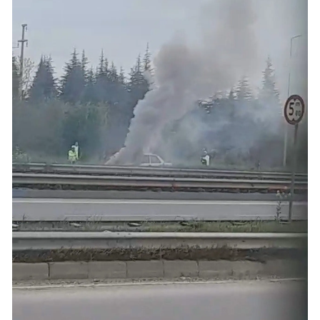
Mersin
İstanbul
İzmir
Kars
Kastamonu
Kayseri
Kırklareli
Kırşehir
Kocaeli
Konya
Kütahya