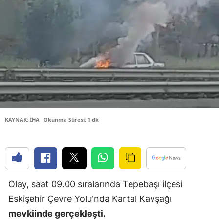
Bilecik
Bingöl
Bitlis
Bolu
Burdur
Bursa
KAYNAK: İHA
Okunma Süresi: 1 dk
Çanakkale
Çankırı
Çorum
Olay, saat 09.00 sıralarında Tepebaşı ilçesi
Denizli
Eskişehir Çevre Yolu'nda Kartal Kavşağı
Diyarbakır
mevkiinde gerçekleşti.