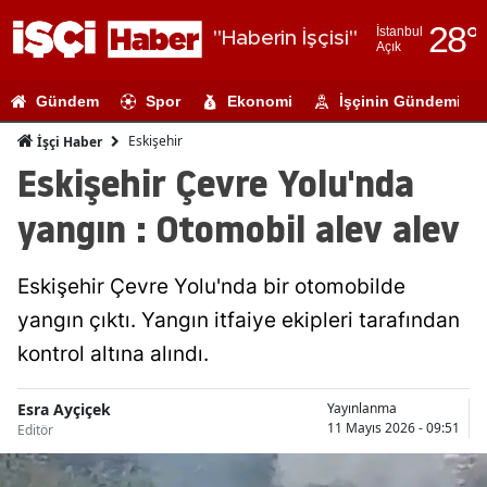
28
°
İstanbul
"Haberin İşçisi"
Açık
Adana
Gündem
Spor
Ekonomi
İşçinin Gündemi
Adıyaman
Eskişehir
İşçi Haber
Afyonkarahi
Eskişehir Çevre Yolu'nda
Ağrı
yangın : Otomobil alev alev
Amasya
Eskişehir Çevre Yolu'nda bir otomobilde
Ankara
yangın çıktı. Yangın itfaiye ekipleri tarafından
Antalya
kontrol altına alındı.
Artvin
Esra Ayçiçek
Yayınlanma
Aydın
11 Mayıs 2026 - 09:51
Editör
Balıkesir