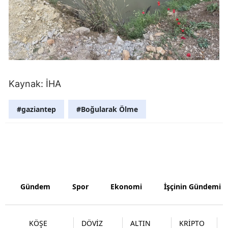
Malatya
Manisa
Kahramanm
Mardin
Kaynak: İHA
Muğla
#gaziantep
#Boğularak Ölme
Muş
Nevşehir
Niğde
Ordu
Gündem
Spor
Ekonomi
İşçinin Gündemi
Rize
KÖŞE
DÖVİZ
ALTIN
KRİPTO
Sakarya