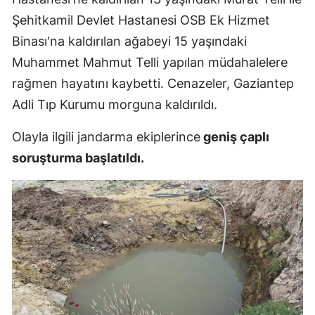
Şehitkamil Devlet Hastanesi OSB Ek Hizmet
Mersin
Binası'na kaldırılan ağabeyi 15 yaşındaki
İstanbul
Muhammet Mahmut Telli yapılan müdahalelere
İzmir
rağmen hayatını kaybetti. Cenazeler, Gaziantep
Adli Tıp Kurumu morguna kaldırıldı.
Kars
Kastamonu
Olayla ilgili jandarma ekiplerince
geniş çaplı
soruşturma başlatıldı.
Kayseri
Kırklareli
Kırşehir
Kocaeli
Konya
Kütahya