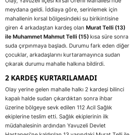
Olay, Yavuzeli ilçesi kırsal Örenli Mahallesi'nde
Edirne
meydana geldi. İddiaya göre, serinlemek için
mahallenin kırsal bölgesindeki su birikintisine
Elazığ
giren 4 arkadaştan kardeş olan
Murat Telli (13)
Erzincan
ile Muhammet Mahmut Telli (15)
kısa süre sonra
Erzurum
suda çırpınmaya başladı. Durumu fark eden diğer
çocuklar, arkadaşlarını kurtaramayınca sudan
Eskişehir
çıkarak durumu mahalle halkına bildirdi.
Gaziantep
2 KARDEŞ KURTARILAMADI
Giresun
Olay yerine gelen mahalle halkı 2 kardeşi bilinci
Gümüşhan
kapalı halde sudan çıkardıktan sonra ihbar
Hakkari
üzerine bölgeye sevk edilen 112 Acil Sağlık
ekiplerine teslim etti. Sağlık ekiplerinin ilk
Hatay
müdahalesinin ardından Yavuzeli Devlet
Isparta
Hastanesi'ne kaldırılan 13 yaşındaki Murat Telli ile