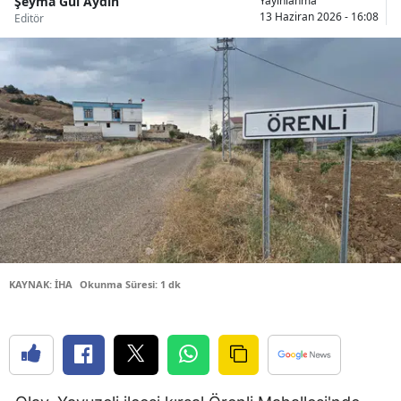
Şeyma Gül Aydın
Yayınlanma
13 Haziran 2026 - 16:08
Editör
Bilecik
Bingöl
Bitlis
Bolu
Burdur
Bursa
Çanakkale
Çankırı
KAYNAK: İHA
Okunma Süresi: 1 dk
Çorum
Denizli
Diyarbakır