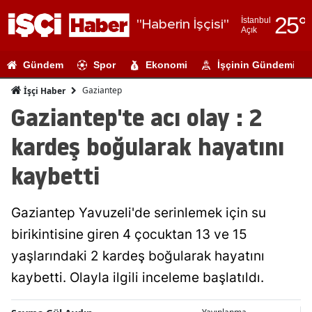
25
°
İstanbul
"Haberin İşçisi"
Açık
Adana
Gündem
Spor
Ekonomi
İşçinin Gündemi
Adıyaman
Gaziantep
İşçi Haber
Afyonkarahi
Gaziantep'te acı olay : 2
Ağrı
kardeş boğularak hayatını
Amasya
kaybetti
Ankara
Gaziantep Yavuzeli'de serinlemek için su
Antalya
birikintisine giren 4 çocuktan 13 ve 15
Artvin
yaşlarındaki 2 kardeş boğularak hayatını
Aydın
kaybetti. Olayla ilgili inceleme başlatıldı.
Balıkesir