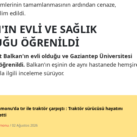
lemlerinin tamamlanmasının ardından cenaze,
Mersin
lim edildi.
İstanbul
IN EVLI VE SAĞLIK
İzmir
UĞU ÖĞRENILDI
Kars
Balkan'ın evli olduğu ve Gaziantep Üniversitesi
Kastamonu
öğrenildi.
Balkan'ın eşinin de aynı hastanede hemşir
Kayseri
yla ilgili inceleme sürüyor.
Kırklareli
Kırşehir
monu'da tır ile traktör çarpıştı : Traktör sürücüsü hayatını
Kocaeli
tti
Konya
amonu
/ 02 Ağustos 2026
Kütahya