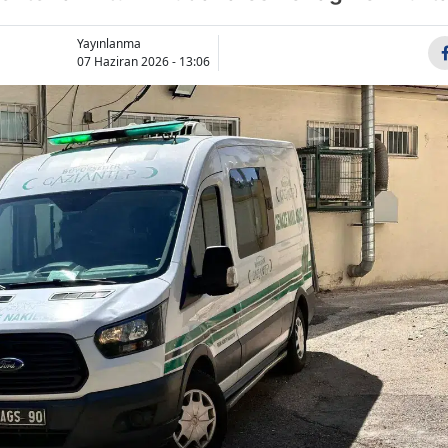
Bilecik
Yayınlanma
Bingöl
07 Haziran 2026 - 13:06
Bitlis
Bolu
Burdur
Bursa
Çanakkale
Çankırı
Çorum
Denizli
Diyarbakır