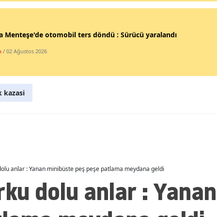
Malatya
 Menteşe'de otomobil ters döndü : Sürücü yaralandı
Manisa
a
/ 02 Ağustos 2026
Kahramanmaraş
Mardin
k kazasi
Muğla
Muş
Nevşehir
Niğde
 dolu anlar : Yanan minibüste peş peşe patlama meydana geldi
Ordu
rku dolu anlar : Yana
Rize
Sakarya