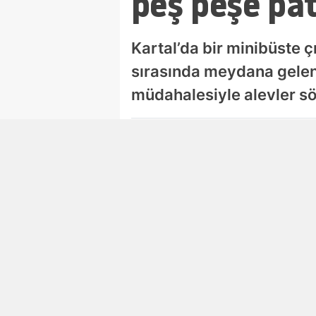
peş peşe pa
Kartal’da bir minibüste 
sırasında meydana gelen 
müdahalesiyle alevler s
Damla Eroğlu
Editör