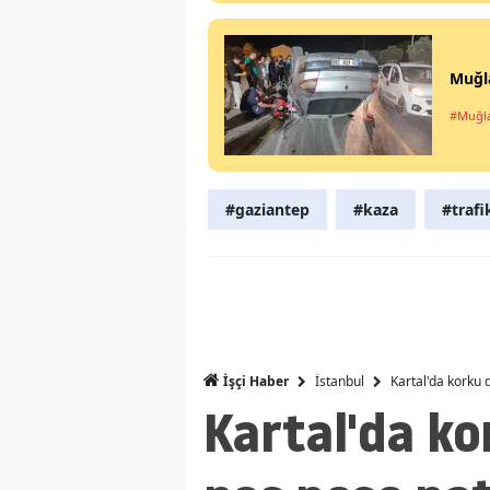
Muğla
#Muğl
#gaziantep
#kaza
#trafi
İstanbul
Kartal'da korku
İşçi Haber
Kartal'da ko