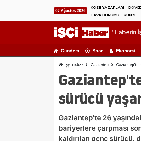
KÖŞE YAZARLARI
DÖVİZ
07 Ağustos 2026
HAVA DURUMU
KÜNYE
"Haberin İş
Gündem
Spor
Ekonomi
Gaziantep
Gaziantep'te m
İşçi Haber
Gaziantep'te
sürücü yaşam
Gaziantep'te 26 yaşında
bariyerlere çarpması so
kaldırılan genç sürücü, 