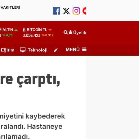
VAKİTLERİ
 ALTIN
BITCOIN TL
Üyelik
9
3.056.423
% 0,79
%-0.317
MENÜ
Eğitim
Teknoloji
Köşe Yazarları
re çarptı,
miyetini kaybederek
ralandı. Hastaneye
rılamadı.