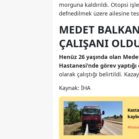
morguna kaldırıldı. Otopsi iş
defnedilmek üzere ailesine tes
MEDET BALKAN'
ÇALIŞANI OLD
Henüz 26 yaşında olan Medet 
Hastanesi'nde görev yaptığı 
olarak çalıştığı belirtildi. Kaza
Kaynak: İHA
Kasta
kaybe
#Kast