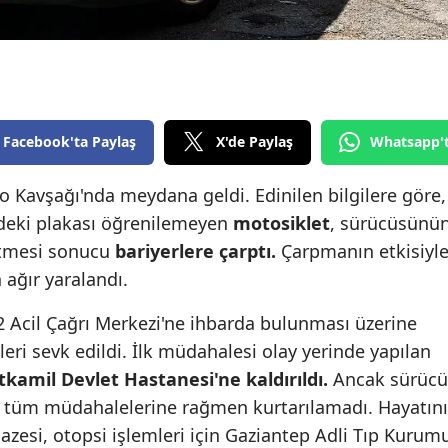
Edirne
Elazığ
Erzincan
Facebook'ta Paylaş
X'de Paylaş
Whatsapp'
Erzurum
Eskişehir
to Kavşağı'nda meydana geldi. Edinilen bilgilere göre,
deki plakası öğrenilemeyen
motosiklet
, sürücüsünü
Gaziantep
etmesi sonucu
bariyerlere çarptı.
Çarpmanın etkisiyl
Giresun
 ağır yaralandı.
Gümüşhane
2 Acil Çağrı Merkezi'ne ihbarda bulunması üzerine
pleri sevk edildi. İlk müdahalesi olay yerinde yapılan
Hakkari
tkamil Devlet Hastanesi'ne kaldırıldı.
Ancak sürücü
Hatay
n tüm müdahalelerine rağmen kurtarılamadı. Hayatını
zesi, otopsi işlemleri için Gaziantep Adli Tıp Kurum
Isparta