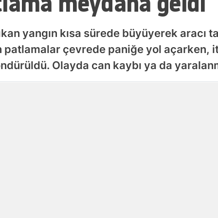
tlama meydana geldi
Samsun
çıkan yangın kısa sürede büyüyerek aracı 
Siirt
patlamalar çevrede paniğe yol açarken, itf
Sinop
öndürüldü. Olayda can kaybı ya da yarala
Sivas
Yayınlanma
Tekirdağ
07 Ağustos 2026 - 00:56
Tokat
Trabzon
Tunceli
Şanlıurfa
Uşak
Van