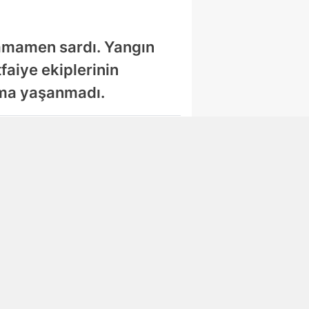
tamamen sardı. Yangın
aiye ekiplerinin
nma yaşanmadı.
Abone Ol