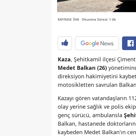
KAYNAK: İHA
Okunma Süresi: 1 dk
Kaza
, Şehitkamil ilçesi Çimen
Medet Balkan (26)
yönetimin
direksiyon hakimiyetini kayb
motosikletten savrulan Balkan
Kazayı gören vatandaşların 11
olay yerine sağlık ve polis eki
genç sürücü, ambulansla
Şehi
Balkan, hastanede doktorları
kaybeden Medet Balkan'ın cena