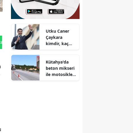
Utku Caner
Çaykara
tan Gönder
kimdir, kaç
yaşında, nereli
ve evli mi?
Kütahya'da
n
beton mikseri
e
ile motosiklet
çarpıştı : 1 ölü,
1 yaralı
u