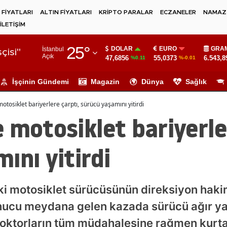
 FİYATLARI
ALTIN FİYATLARI
KRİPTO PARALAR
ECZANELER
NAMAZ 
İLETİŞİM
Adana
25
°
DOLAR
EURO
GRAM
İstanbul
Adıyaman
çisi"
Açık
47,6856
55,0373
6.543,8
%0.11
%-0.01
Afyonkarahisar
İşçinin Gündemi
Magazin
Dünya
Sağlık
Ağrı
otosiklet bariyerlere çarptı, sürücü yaşamını yitirdi
Amasya
 motosiklet bariyerle
Ankara
ını yitirdi
Antalya
Artvin
ki motosiklet sürücüsünün direksiyon haki
Aydın
nucu meydana gelen kazada sürücü ağır ya
Balıkesir
doktorların tüm müdahalesine rağmen kurta