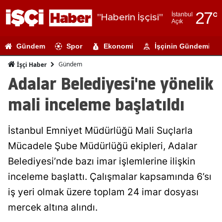
27
°
İstanbul
"Haberin İşçisi"
Açık
Adana
Gündem
Spor
Ekonomi
İşçinin Gündemi
Adıyaman
Gündem
İşçi Haber
Afyonkarahi
Adalar Belediyesi'ne yönelik
Ağrı
mali inceleme başlatıldı
Amasya
İstanbul Emniyet Müdürlüğü Mali Suçlarla
Ankara
Mücadele Şube Müdürlüğü ekipleri, Adalar
Antalya
Belediyesi’nde bazı imar işlemlerine ilişkin
Artvin
inceleme başlattı. Çalışmalar kapsamında 6’sı
iş yeri olmak üzere toplam 24 imar dosyası
Aydın
mercek altına alındı.
Balıkesir