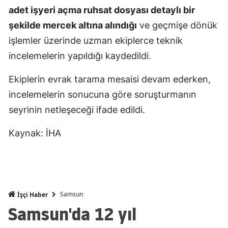
adet işyeri açma ruhsat dosyası detaylı bir
Mersin
şekilde mercek altına alındığı
ve geçmişe dönük
İstanbul
işlemler üzerinde uzman ekiplerce teknik
incelemelerin yapıldığı kaydedildi.
İzmir
Kars
Ekiplerin evrak tarama mesaisi devam ederken,
incelemelerin sonucuna göre soruşturmanın
Kastamonu
seyrinin netleşeceği ifade edildi.
Kayseri
Kaynak: İHA
Kırklareli
Kırşehir
Kocaeli
Samsun
İşçi Haber
Konya
Samsun'da 12 yıl
Kütahya