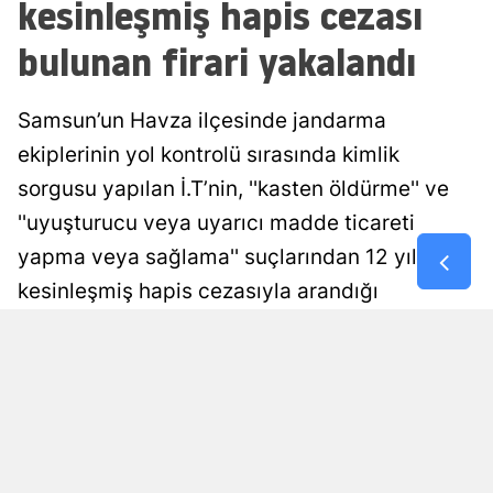
kesinleşmiş hapis cezası
Malatya
bulunan firari yakalandı
Manisa
Samsun’un Havza ilçesinde jandarma
Kahramanm
ekiplerinin yol kontrolü sırasında kimlik
Mardin
sorgusu yapılan İ.T’nin, ''kasten öldürme'' ve
Muğla
''uyuşturucu veya uyarıcı madde ticareti
yapma veya sağlama'' suçlarından 12 yıl
Muş
kesinleşmiş hapis cezasıyla arandığı
Nevşehir
belirlendi. Firari hükümlü, işlemlerinin
Niğde
ardından cezaevine gönderildi.
Ordu
Damla Eroğlu
Yayınlanma
09 Ağustos 2026 - 00:58
Editör
Rize
Sakarya