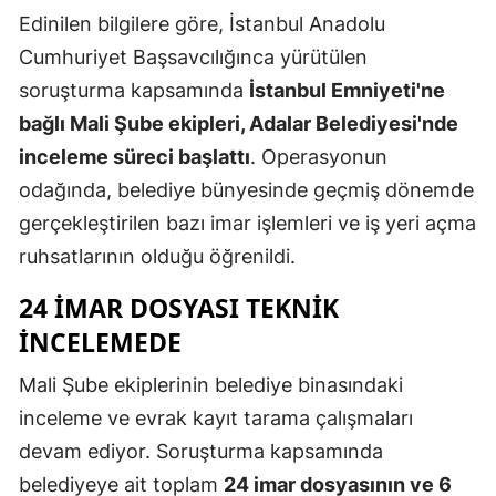
Edinilen bilgilere göre, İstanbul Anadolu
Edirne
Cumhuriyet Başsavcılığınca yürütülen
Elazığ
soruşturma kapsamında
İstanbul Emniyeti'ne
Erzincan
bağlı Mali Şube ekipleri, Adalar Belediyesi'nde
inceleme süreci başlattı
. Operasyonun
Erzurum
odağında, belediye bünyesinde geçmiş dönemde
Eskişehir
gerçekleştirilen bazı imar işlemleri ve iş yeri açma
Gaziantep
ruhsatlarının olduğu öğrenildi.
Giresun
24 IMAR DOSYASI TEKNIK
INCELEMEDE
Gümüşhan
Mali Şube ekiplerinin belediye binasındaki
Hakkari
inceleme ve evrak kayıt tarama çalışmaları
Hatay
devam ediyor. Soruşturma kapsamında
Isparta
belediyeye ait toplam
24 imar dosyasının ve 6