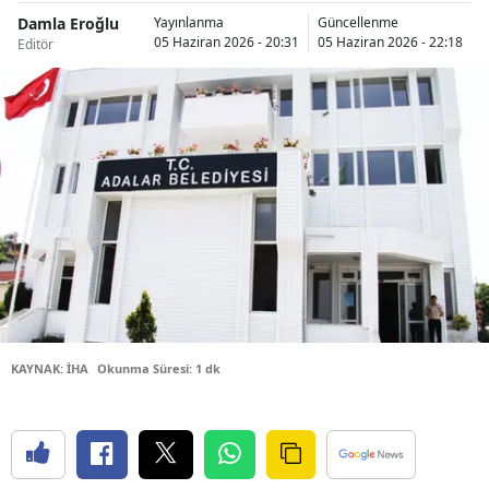
Damla Eroğlu
Bilecik
Yayınlanma
Güncellenme
05 Haziran 2026 - 20:31
05 Haziran 2026 - 22:18
Editör
Bingöl
Bitlis
Bolu
Burdur
Bursa
Çanakkale
Çankırı
KAYNAK: İHA
Okunma Süresi: 1 dk
Çorum
Denizli
Diyarbakır