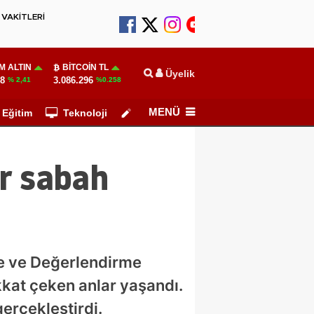
VAKİTLERİ
M ALTIN
BITCOIN TL
Üyelik
38
3.086.296
% 2,41
%0.258
MENÜ
Eğitim
Teknoloji
Köşe Yazarları
r sabah
re ve Değerlendirme
kat çeken anlar yaşandı.
erçekleştirdi.