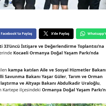
Edirne
Elazığ
Erzincan
Facebook'ta Paylaş
X'de Paylaş
Whatsapp'
Erzurum
Eskişehir
ti 33’üncü İstişare ve Değerlendirme Toplantısı’na
lerinde
Kocaeli Ormanya Doğal Yaşam Parkı’nda
Gaziantep
Giresun
ilen
kampa katılan Aile ve Sosyal Hizmetler Bakan
Gümüşhane
lli Savunma Bakanı Yaşar Güler
,
Tarım ve Orman
laştırma ve Altyapı Bakanı Abdulkadir Uraloğlu
,
Hakkari
n Kartepe ilçesindeki
Ormanya Doğal Yaşam Parkı’n
Hatay
Isparta