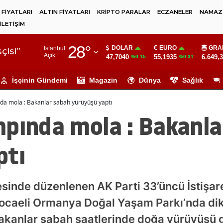
 FİYATLARI
ALTIN FİYATLARI
KRİPTO PARALAR
ECZANELER
NAMAZ 
İLETİŞİM
Adana
28
°
DOLAR
EURO
GRA
İstanbul
Adıyaman
çisi"
Açık
47,7040
55,1935
6.649,
%0.15
%0.31
Afyonkarahisar
İşçinin Gündemi
Magazin
Dünya
Sağlık
Ağrı
da mola : Bakanlar sabah yürüyüşü yaptı
Amasya
mpında mola : Bakanla
Ankara
ptı
Antalya
Artvin
esinde düzenlenen AK Parti 33’üncü İstişa
Aydın
ocaeli Ormanya Doğal Yaşam Parkı’nda dik
Balıkesir
bakanlar sabah saatlerinde doğa yürüyüşü g