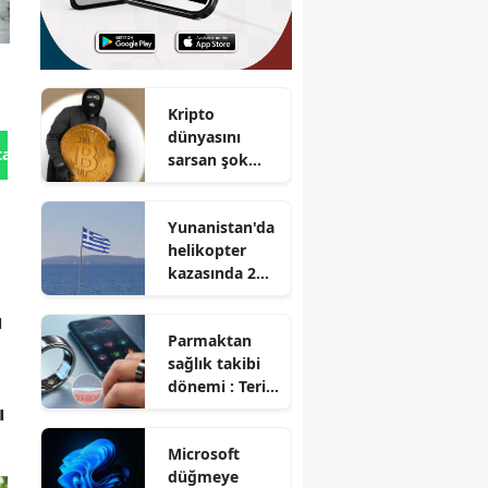
Kripto
dünyasını
tan Gönder
sarsan şok
açık :
Dünyanın en
Yunanistan'da
güvenli
helikopter
sanılan
kazasında 2
cüzdanı
kişi hayatını
soyuldu
kaybetti
ı
Parmaktan
sağlık takibi
dönemi : Teri
analiz eden
ı
akıllı yüzük
Microsoft
geliştirildi
düğmeye