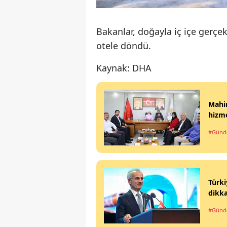
Bakanlar, doğayla iç içe gerçe
otele döndü.
Kaynak: DHA
Mahin
hizme
#Gün
Türki
dikk
#Gün