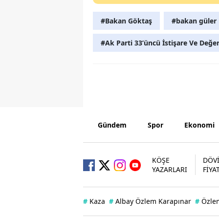
#Bakan Göktaş
#bakan güler
#Ak Parti 33’üncü İstişare Ve Değe
Gündem
Spor
Ekonomi
KÖŞE
DÖV
YAZARLARI
FİYA
#
Kaza
#
Albay Özlem Karapınar
#
Özle