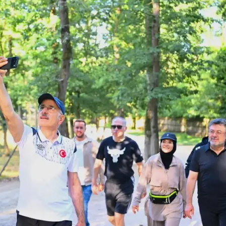
Mersin
İstanbul
İzmir
Kars
Kastamonu
Kayseri
Kırklareli
Kırşehir
Kocaeli
Konya
Kütahya