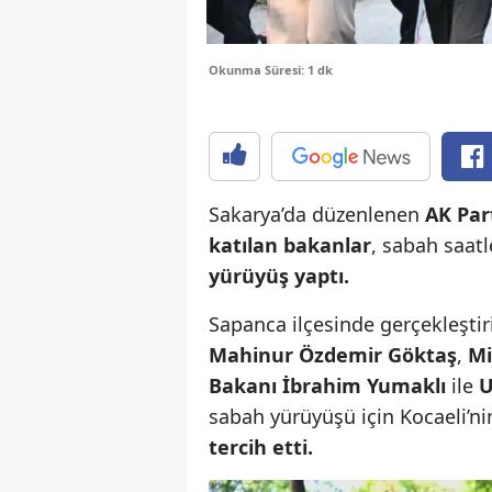
Okunma Süresi: 1 dk
Sakarya’da düzenlenen
AK Par
katılan bakanlar
, sabah saat
yürüyüş yaptı.
Sapanca ilçesinde gerçekleştir
Mahinur Özdemir Göktaş
,
Mi
Bakanı İbrahim Yumaklı
ile
U
sabah yürüyüşü için Kocaeli’ni
tercih etti.