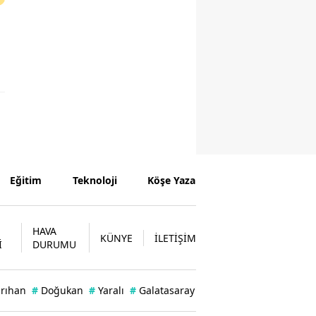
Eğitim
Teknoloji
Köşe Yazarları
HAVA
KÜNYE
İLETİŞİM
İ
DURUMU
arıhan
#
Doğukan
#
Yaralı
#
Galatasaray'