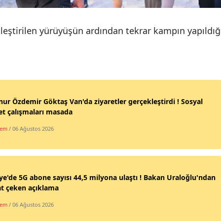
Malatya
kleştirilen yürüyüşün ardından tekrar kampın yapıldığ
Manisa
Kahramanmaraş
Mardin
Muğla
ur Özdemir Göktaş Van'da ziyaretler gerçekleştirdi ! Sosyal
t çalışmaları masada
Muş
dem
/ 06 Ağustos 2026
Nevşehir
Niğde
Ordu
ye'de 5G abone sayısı 44,5 milyona ulaştı ! Bakan Uraloğlu'ndan
at çeken açıklama
Rize
dem
/ 06 Ağustos 2026
Sakarya