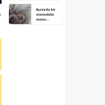
kaybetti
Bursa'da bir
ı
otomobilin
motor
bölümüne
yılan girdi