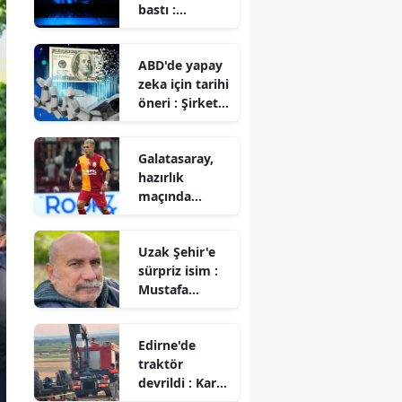
bastı :
Windows 11
kullananlara
ABD'de yapay
'RAM'
zeka için tarihi
müjdesi!
öneri : Şirket
hisselerinin
yarısı devlete
Galatasaray,
mi geçecek?
hazırlık
maçında
Rennes ile 3-3
berabere kaldı
Uzak Şehir'e
sürpriz isim :
Mustafa
Avkıran katıldı
Edirne'de
traktör
devrildi : Karı
koca hayatını