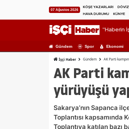
KÖŞE YAZARLARI
DÖVİZ
07 Ağustos 2026
HAVA DURUMU
KÜNYE
"Haberin İş
Gündem
Spor
Ekonomi
Gündem
AK Parti kampın
İşçi Haber
AK Parti ka
yürüyüşü ya
Sakarya’nın Sapanca ilç
Toplantısı kapsamında K
Toplantıya katılan bazı 