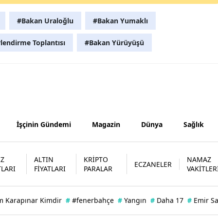
Samsun
#Bakan Uraloğlu
#Bakan Yumaklı
Siirt
rlendirme Toplantısı
#Bakan Yürüyüşü
Sinop
Sivas
Tekirdağ
Tokat
İşçinin Gündemi
Magazin
Dünya
Sağlık
Trabzon
Tunceli
İZ
ALTIN
KRİPTO
NAMAZ
ECZANELER
TLARI
FİYATLARI
PARALAR
VAKİTLER
Şanlıurfa
Uşak
m Karapınar Kimdir
#
#fenerbahçe
#
Yangın
#
Daha 17
#
Emir S
Van