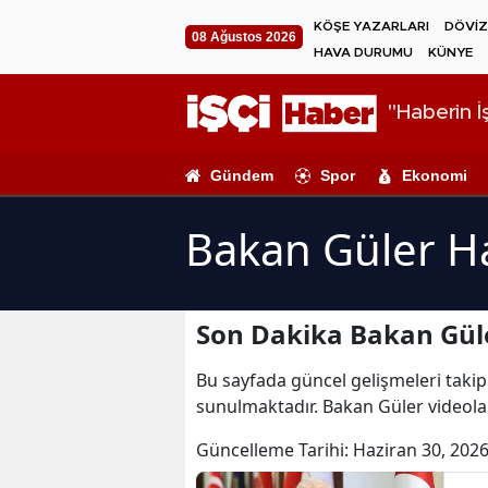
KÖŞE YAZARLARI
DÖVİZ
08 Ağustos 2026
HAVA DURUMU
KÜNYE
"Haberin İş
Gündem
Spor
Ekonomi
Bakan Güler Ha
Son Dakika Bakan Güle
Bu sayfada güncel gelişmeleri takip 
sunulmaktadır. Bakan Güler videolar
Güncelleme Tarihi:
Haziran 30, 2026