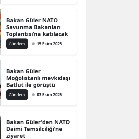
Bakan Güler NATO
Savunma Bakanları
Toplantısı’na katılacak
Gündem
15 Ekim 2025
Bakan Güler
Moğolistanlı mevkidaşı
Batlut ile görüştü
Gündem
03 Ekim 2025
Bakan Güler'den NATO
Daimi Temsilciliği'ne
ziyaret