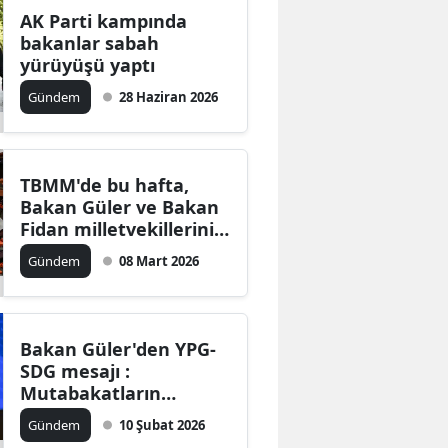
AK Parti kampında
bakanlar sabah
yürüyüşü yaptı
Gündem
28 Haziran 2026
TBMM'de bu hafta,
Bakan Güler ve Bakan
Fidan milletvekillerini
bilgilendirecek
Gündem
08 Mart 2026
Bakan Güler'den YPG-
SDG mesajı :
Mutabakatların
gereklerine uymalı!
Gündem
10 Şubat 2026