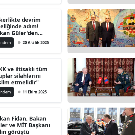
Edirne
kerlikte devrim
Elazığ
teliğinde adım!
kan Güler'den
Erzincan
rpriz açıklama
ündem
20 Aralık 2025
Erzurum
Eskişehir
KK ve iltisaklı tüm
Gaziantep
uplar silahlarını
slim etmelidir"
Giresun
ündem
11 Ekim 2025
Gümüşhane
Hakkari
kan Fidan, Bakan
Hatay
ler ve MİT Başkanı
lın görüştü
Isparta