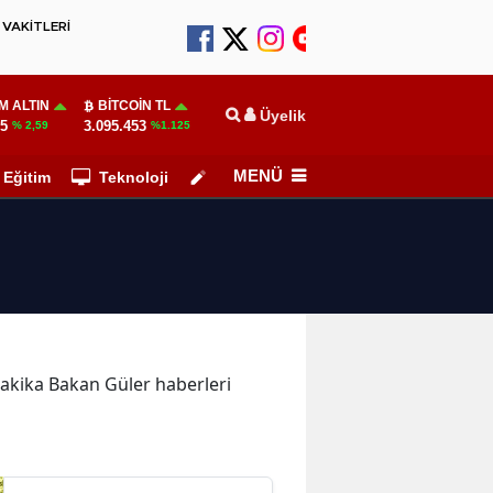
VAKİTLERİ
M ALTIN
BITCOIN TL
Üyelik
55
3.095.453
% 2,59
%1.125
MENÜ
Eğitim
Teknoloji
Köşe Yazarları
 dakika Bakan Güler haberleri