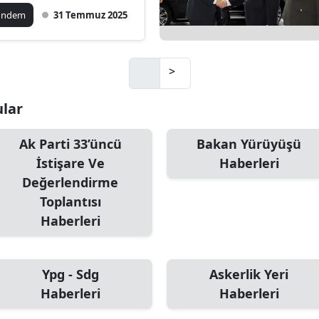
ündem
31 Temmuz 2025
Mersin
İstanbul
>
İzmir
ular
Kars
Kastamonu
Ak Parti 33’üncü
Bakan Yürüyüşü
İstişare Ve
Haberleri
Kayseri
Değerlendirme
Kırklareli
Toplantısı
Haberleri
Kırşehir
Kocaeli
Ypg - Sdg
Askerlik Yeri
Konya
Haberleri
Haberleri
Kütahya