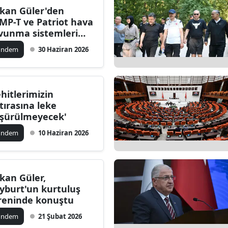
kan Güler'den
Bilecik
MP-T ve Patriot hava
vunma sistemleri
Bingöl
in alım mesajı
ündem
30 Haziran 2026
Bitlis
Bolu
ehitlerimizin
Burdur
tırasına leke
şürülmeyecek'
Bursa
ündem
10 Haziran 2026
Çanakkale
Çankırı
kan Güler,
Çorum
yburt'un kurtuluş
reninde konuştu
Denizli
ündem
21 Şubat 2026
Diyarbakır