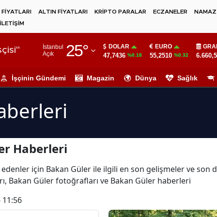
 FİYATLARI
ALTIN FİYATLARI
KRİPTO PARALAR
ECZANELER
NAMAZ 
İLETİŞİM
Adana
25
°
DOLAR
EURO
GRA
İstanbul
Adıyaman
çisi"
Açık
47,7436
55,2510
6.660,
%0.18
%0.32
Afyonkarahisar
İşçinin Gündemi
Magazin
Dünya
Sağlık
Ağrı
berleri
Amasya
Ankara
r Haberleri
Antalya
Artvin
edenler için Bakan Güler ile ilgili en son gelişmeler ve son
ı, Bakan Güler fotoğrafları ve Bakan Güler haberleri
Aydın
 11:56
Balıkesir