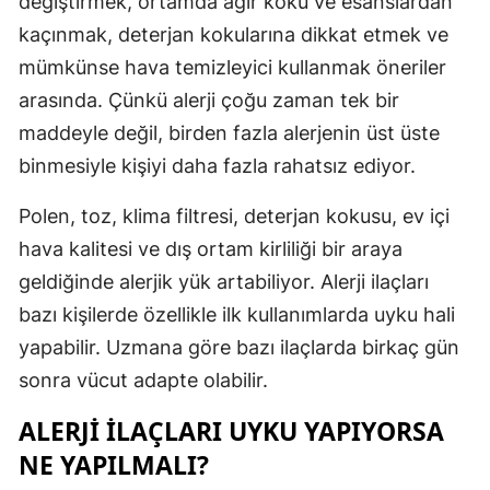
değiştirmek, ortamda ağır koku ve esanslardan
kaçınmak, deterjan kokularına dikkat etmek ve
Samsun
mümkünse hava temizleyici kullanmak öneriler
Siirt
arasında. Çünkü alerji çoğu zaman tek bir
Sinop
maddeyle değil, birden fazla alerjenin üst üste
binmesiyle kişiyi daha fazla rahatsız ediyor.
Sivas
Polen, toz, klima filtresi, deterjan kokusu, ev içi
Tekirdağ
hava kalitesi ve dış ortam kirliliği bir araya
Tokat
geldiğinde alerjik yük artabiliyor. Alerji ilaçları
Trabzon
bazı kişilerde özellikle ilk kullanımlarda uyku hali
yapabilir. Uzmana göre bazı ilaçlarda birkaç gün
Tunceli
sonra vücut adapte olabilir.
Şanlıurfa
ALERJI İLAÇLARI UYKU YAPIYORSA
Uşak
NE YAPILMALI?
Van