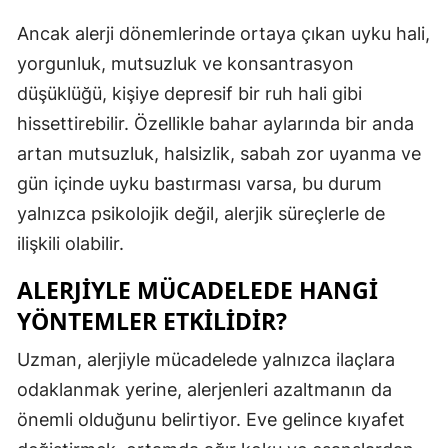
Malatya
Ancak alerji dönemlerinde ortaya çıkan uyku hali,
yorgunluk, mutsuzluk ve konsantrasyon
Manisa
düşüklüğü, kişiye depresif bir ruh hali gibi
Kahramanm
hissettirebilir. Özellikle bahar aylarında bir anda
artan mutsuzluk, halsizlik, sabah zor uyanma ve
Mardin
gün içinde uyku bastırması varsa, bu durum
Muğla
yalnızca psikolojik değil, alerjik süreçlerle de
Muş
ilişkili olabilir.
Nevşehir
ALERJIYLE MÜCADELEDE HANGI
YÖNTEMLER ETKILIDIR?
Niğde
Uzman, alerjiyle mücadelede yalnızca ilaçlara
Ordu
odaklanmak yerine, alerjenleri azaltmanın da
Rize
önemli olduğunu belirtiyor. Eve gelince kıyafet
Sakarya