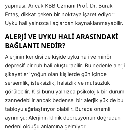
yapması. Ancak KBB Uzmanı Prof. Dr. Burak
Mersin
Ertaş, dikkat çeken bir noktaya işaret ediyor:
İstanbul
Uyku hali yalnızca ilaçlardan kaynaklanmayabilir.
İzmir
ALERJI VE UYKU HALI ARASINDAKI
BAĞLANTI NEDIR?
Kars
Kastamonu
Alerjinin kendisi de kişide uyku hali ve minör
depresif bir ruh hali oluşturabilir. Bu nedenle alerji
Kayseri
şikayetleri yoğun olan kişilerde gün içinde
Kırklareli
sersemlik, isteksizlik, halsizlik ve mutsuzluk
görülebilir. Kişi bunu yalnızca psikolojik bir durum
Kırşehir
zannedebilir ancak bedensel bir alerjik yük de bu
Kocaeli
tabloyu ağırlaştırıyor olabilir. Burada önemli
Konya
ayrım şu: Alerjinin klinik depresyonun doğrudan
nedeni olduğu anlamına gelmiyor.
Kütahya