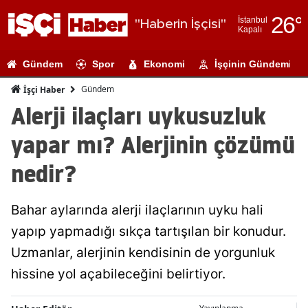
26
°
İstanbul
"Haberin İşçisi"
Kapalı
Adana
Gündem
Spor
Ekonomi
İşçinin Gündemi
Adıyaman
Gündem
İşçi Haber
Afyonkarahi
Alerji ilaçları uykusuzluk
Ağrı
yapar mı? Alerjinin çözümü
Amasya
nedir?
Ankara
Bahar aylarında alerji ilaçlarının uyku hali
Antalya
yapıp yapmadığı sıkça tartışılan bir konudur.
Artvin
Uzmanlar, alerjinin kendisinin de yorgunluk
Aydın
hissine yol açabileceğini belirtiyor.
Balıkesir