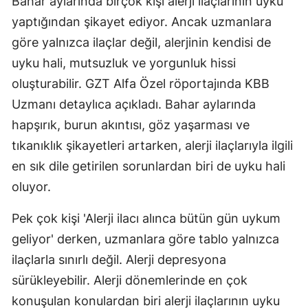
Bahar aylarında birçok kişi alerji ilaçlarının uyku
Edirne
yaptığından şikayet ediyor. Ancak uzmanlara
göre yalnızca ilaçlar değil, alerjinin kendisi de
Elazığ
uyku hali, mutsuzluk ve yorgunluk hissi
Erzincan
oluşturabilir. GZT Alfa Özel röportajında KBB
Erzurum
Uzmanı detaylıca açıkladı. Bahar aylarında
hapşırık, burun akıntısı, göz yaşarması ve
Eskişehir
tıkanıklık şikayetleri artarken, alerji ilaçlarıyla ilgili
Gaziantep
en sık dile getirilen sorunlardan biri de uyku hali
oluyor.
Giresun
Gümüşhan
Pek çok kişi 'Alerji ilacı alınca bütün gün uykum
geliyor' derken, uzmanlara göre tablo yalnızca
Hakkari
ilaçlarla sınırlı değil. Alerji depresyona
Hatay
sürükleyebilir. Alerji dönemlerinde en çok
Isparta
konuşulan konulardan biri alerji ilaçlarının uyku