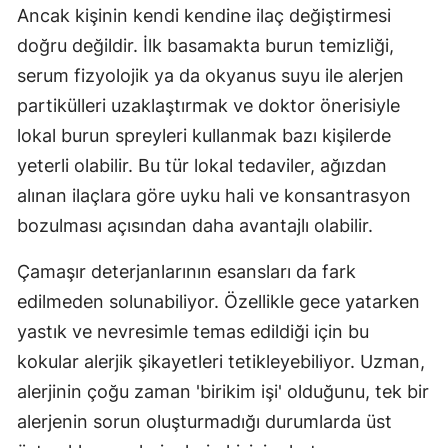
Ancak kişinin kendi kendine ilaç değiştirmesi
Yozgat
doğru değildir. İlk basamakta burun temizliği,
serum fizyolojik ya da okyanus suyu ile alerjen
Zonguldak
partikülleri uzaklaştırmak ve doktor önerisiyle
Aksaray
lokal burun spreyleri kullanmak bazı kişilerde
Bayburt
yeterli olabilir. Bu tür lokal tedaviler, ağızdan
alınan ilaçlara göre uyku hali ve konsantrasyon
Karaman
bozulması açısından daha avantajlı olabilir.
Kırıkkale
Çamaşır deterjanlarının esansları da fark
Batman
edilmeden solunabiliyor. Özellikle gece yatarken
Şırnak
yastık ve nevresimle temas edildiği için bu
kokular alerjik şikayetleri tetikleyebiliyor. Uzman,
Bartın
alerjinin çoğu zaman 'birikim işi' olduğunu, tek bir
Ardahan
alerjenin sorun oluşturmadığı durumlarda üst
Iğdır