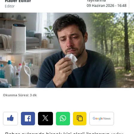
Haber Editör
Yayınlanma
09 Haziran 2026 - 16:48
Editör
Bilecik
Bingöl
Bitlis
Bolu
Burdur
Bursa
Çanakkale
Çankırı
Okunma Süresi: 3 dk
Çorum
Denizli
Diyarbakır