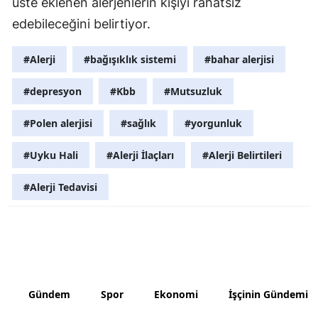
üste eklenen alerjenlerin kişiyi rahatsız
edebileceğini belirtiyor.
Yalova
Karabük
#Alerji
#bağışıklık sistemi
#bahar alerjisi
Kilis
#depresyon
#Kbb
#Mutsuzluk
Osmaniye
#Polen alerjisi
#sağlık
#yorgunluk
Düzce
#Uyku Hali
#Alerji İlaçları
#Alerji Belirtileri
#Alerji Tedavisi
Gündem
Spor
Ekonomi
İşçinin Gündemi