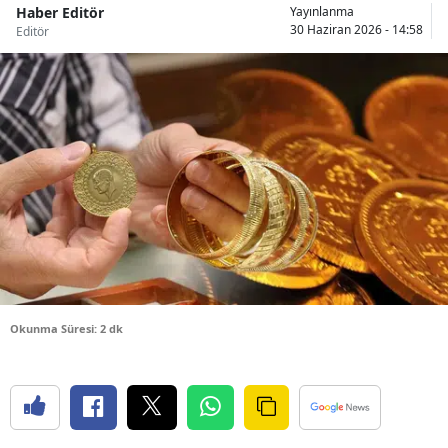
Haber Editör
Yayınlanma
Bilecik
30 Haziran 2026 - 14:58
Editör
Bingöl
Bitlis
Bolu
Burdur
Bursa
Çanakkale
Çankırı
Okunma Süresi: 2 dk
Çorum
Denizli
Diyarbakır