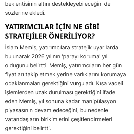
beklentisinin altını destekleyebileceğini de
Samsun
sözlerine ekledi.
Siirt
YATIRIMCILAR IÇIN NE GIBI
STRATEJILER ÖNERILIYOR?
Sinop
Sivas
İslam Memiş, yatırımcılara stratejik uyarılarda
bulunarak 2026 yılının 'parayı koruma' yılı
Tekirdağ
olduğunu belirtti. Memiş, yatırımcıların her gün
Tokat
fiyatları takip etmek yerine varlıklarını korumaya
odaklanmaları gerektiğini vurguladı. Kısa vadeli
Trabzon
işlemlerden uzak durulması gerektiğini ifade
Tunceli
eden Memiş, yıl sonuna kadar manipülasyon
Şanlıurfa
piyasasının devam edeceğini, bu nedenle
vatandaşların birikimlerini çeşitlendirmeleri
Uşak
gerektiğini belirtti.
Van