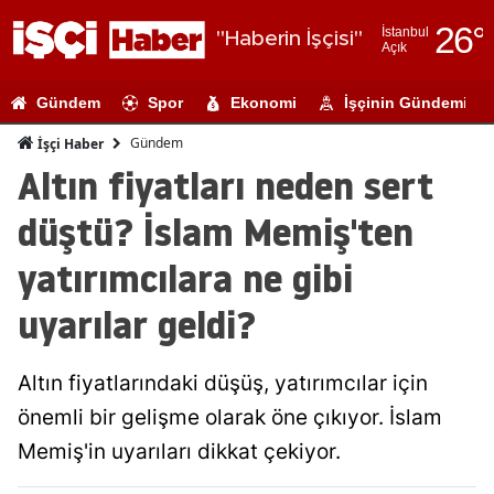
26
°
İstanbul
"Haberin İşçisi"
Açık
Adana
Gündem
Spor
Ekonomi
İşçinin Gündemi
Adıyaman
Gündem
İşçi Haber
Afyonkarahi
Altın fiyatları neden sert
Ağrı
düştü? İslam Memiş'ten
Amasya
yatırımcılara ne gibi
Ankara
uyarılar geldi?
Antalya
Altın fiyatlarındaki düşüş, yatırımcılar için
Artvin
önemli bir gelişme olarak öne çıkıyor. İslam
Aydın
Memiş'in uyarıları dikkat çekiyor.
Balıkesir