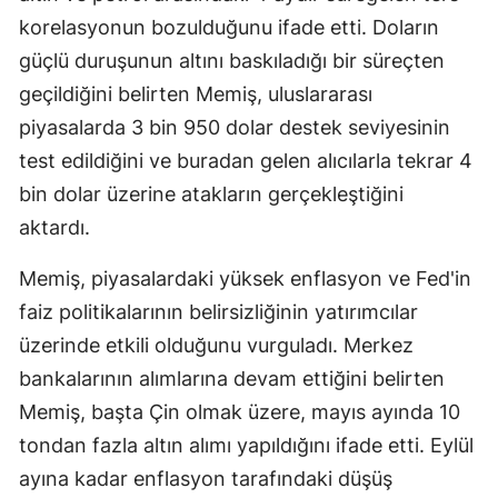
korelasyonun bozulduğunu ifade etti. Doların
Malatya
güçlü duruşunun altını baskıladığı bir süreçten
Manisa
geçildiğini belirten Memiş, uluslararası
Kahramanm
piyasalarda 3 bin 950 dolar destek seviyesinin
test edildiğini ve buradan gelen alıcılarla tekrar 4
Mardin
bin dolar üzerine atakların gerçekleştiğini
Muğla
aktardı.
Muş
Memiş, piyasalardaki yüksek enflasyon ve Fed'in
Nevşehir
faiz politikalarının belirsizliğinin yatırımcılar
üzerinde etkili olduğunu vurguladı. Merkez
Niğde
bankalarının alımlarına devam ettiğini belirten
Ordu
Memiş, başta Çin olmak üzere, mayıs ayında 10
tondan fazla altın alımı yapıldığını ifade etti. Eylül
Rize
ayına kadar enflasyon tarafındaki düşüş
Sakarya