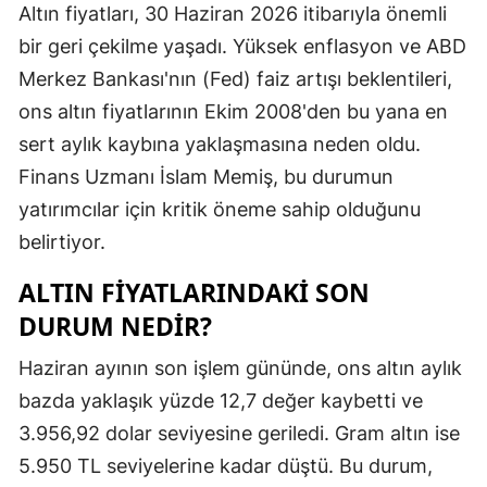
Altın fiyatları, 30 Haziran 2026 itibarıyla önemli
Edirne
bir geri çekilme yaşadı. Yüksek enflasyon ve ABD
Elazığ
Merkez Bankası'nın (Fed) faiz artışı beklentileri,
ons altın fiyatlarının Ekim 2008'den bu yana en
Erzincan
sert aylık kaybına yaklaşmasına neden oldu.
Erzurum
Finans Uzmanı İslam Memiş, bu durumun
Eskişehir
yatırımcılar için kritik öneme sahip olduğunu
belirtiyor.
Gaziantep
ALTIN FIYATLARINDAKI SON
Giresun
DURUM NEDIR?
Gümüşhan
Haziran ayının son işlem gününde, ons altın aylık
Hakkari
bazda yaklaşık yüzde 12,7 değer kaybetti ve
Hatay
3.956,92 dolar seviyesine geriledi. Gram altın ise
5.950 TL seviyelerine kadar düştü. Bu durum,
Isparta