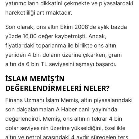
yatırımcıların dikkatini çekmekte ve piyasalardaki
Mersin
hareketliliği artırmaktadır.
İstanbul
Son olarak, ons altın Ekim 2008'de aylık bazda
İzmir
yüzde 16,80 değer kaybetmişti. Ancak,
fiyatlardaki toparlanma ile birlikte ons altın
Kars
yeniden 4 bin doların üzerine çıkarken, gram
Kastamonu
altın da 6 bin TL seviyesini aşmayı başardı.
Kayseri
İSLAM MEMIŞ'IN
Kırklareli
DEĞERLENDIRMELERI NELER?
Kırşehir
Finans Uzmanı İslam Memiş, altın piyasalarındaki
son dalgalanmaları A Haber canlı yayınında
Kocaeli
değerlendirdi. Memiş, ons altının tekrar 4 bin
Konya
dolar seviyesinin üzerine yükseldiğini, özellikle
Kütahya
altın ve petrol arasındaki 4 aydır süregelen ters