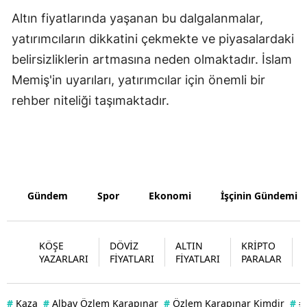
Altın fiyatlarında yaşanan bu dalgalanmalar,
Yozgat
yatırımcıların dikkatini çekmekte ve piyasalardaki
Zonguldak
belirsizliklerin artmasına neden olmaktadır. İslam
Memiş'in uyarıları, yatırımcılar için önemli bir
Aksaray
rehber niteliği taşımaktadır.
Bayburt
Karaman
Kırıkkale
Batman
Gündem
Spor
Ekonomi
İşçinin Gündemi
Şırnak
KÖŞE
DÖVİZ
ALTIN
KRİPTO
Bartın
YAZARLARI
FİYATLARI
FİYATLARI
PARALAR
Ardahan
#
Kaza
#
Albay Özlem Karapınar
#
Özlem Karapınar Kimdir
#
#
Iğdır