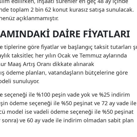
lim edilirken, inşaatı sürenler en geç 48 ay içinde
nde toplam 2 bin 62 konut kurasız satışa sunulacak.
Malatya
e henüz açıklanmamıştır.
Manisa
AMINDAKI DAIRE FIYATLARI
Kahramanmaraş
iplerine göre fiyatlar ve başlangıç taksit tutarları ş
Mardin
aylık taksitler, her yılın Ocak ve Temmuz aylarında
Muğla
ur Maaş Artış Oranı dikkate alınarak
tış ödeme planları, vatandaşların bütçelerine göre
Muş
deli sunuluyor.
Nevşehir
 seçeneği ile %100 peşin vade yok ve %25 indirim
Niğde
eşin ödeme seçeneği ile %50 peşinat ve 72 ay vade ile
Ordu
cü model ise vadeli ödeme seçeneği ile %50 peşinat
y sonra) ve 60 ay vade ile indirim olmadan sabit plan
Rize
Sakarya