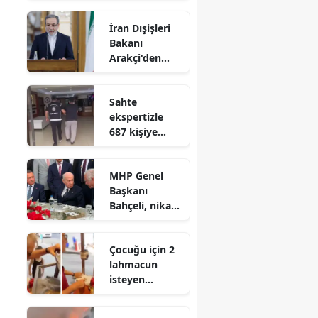
filmlerde
İran Dışişleri
oynadı?
Bakanı
Arakçi'den
Müslümanlara
'birlik' çağrısı
Sahte
ekspertizle
687 kişiye
vatandaşlık
kazandıran
MHP Genel
suç örgütü
Başkanı
çökertildi
Bahçeli, nikah
şahidi oldu
Çocuğu için 2
lahmacun
isteyen
anneyle
tartışmıştı