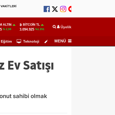
VAKİTLERİ
M ALTIN
BITCOIN TL
Üyelik
55
3.094.925
% 2,59
%1.251
MENÜ
Eğitim
Teknoloji
Köşe Yazarları
 Ev Satışı
konut sahibi olmak