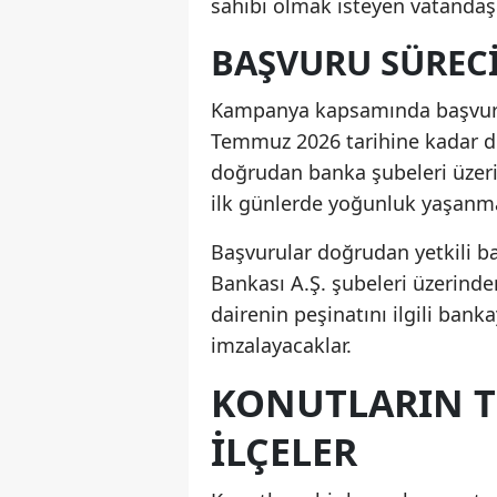
sahibi olmak isteyen vatandaşl
BAŞVURU SÜRECI
Kampanya kapsamında başvurul
Temmuz 2026 tarihine kadar de
doğrudan banka şubeleri üzeri
ilk günlerde yoğunluk yaşanma
Başvurular doğrudan yetkili ba
Bankası A.Ş. şubeleri üzerinde
dairenin peşinatını ilgili ban
imzalayacaklar.
KONUTLARIN T
İLÇELER