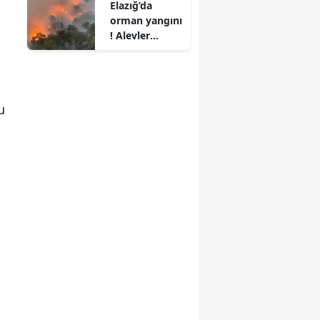
Elazığ’da
orman yangını
! Alevler
büyüdü,
ekipler
seferber oldu
u