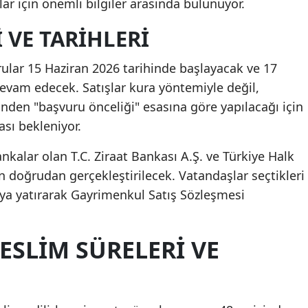
ar için önemli bilgiler arasında bulunuyor.
Mersin
 VE TARIHLERI
İstanbul
ar 15 Haziran 2026 tarihinde başlayacak ve 17
İzmir
vam edecek. Satışlar kura yöntemiyle değil,
Kars
nden "başvuru önceliği" esasına göre yapılacağı için
sı bekleniyor.
Kastamonu
nkalar olan T.C. Ziraat Bankası A.Ş. ve Türkiye Halk
Kayseri
n doğrudan gerçekleştirilecek. Vatandaşlar seçtikleri
Kırklareli
kaya yatırarak Gayrimenkul Satış Sözleşmesi
Kırşehir
ESLIM SÜRELERI VE
Kocaeli
Konya
Kütahya