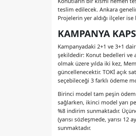
Konutların bir kısmı hemen tes
teslim edilecek. Ankara geneli
Projelerin yer aldığı ilçeler is
KAMPANYA KAPS
Kampanyadaki 2+1 ve 3+1 daire t
şekildedir: Konut bedelleri ve 
olmak üzere yılda iki kez, Mem
güncellenecektir. TOKİ açık sa
seçebileceği 3 farklı ödeme mo
Birinci model tam peşin ödeme
sağlarken, ikinci model yarı p
%8 indirim sunmaktadır. Üçün
(yarısı sözleşmede, yarısı 12 a
sunmaktadır.