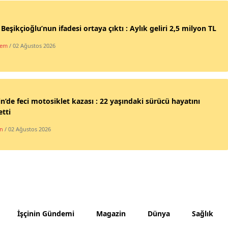
Samsun
 Beşikçioğlu’nun ifadesi ortaya çıktı : Aylık geliri 2,5 milyon TL
Siirt
dem
/ 02 Ağustos 2026
Sinop
Sivas
Tekirdağ
n’de feci motosiklet kazası : 22 yaşındaki sürücü hayatını
tti
Tokat
n
/ 02 Ağustos 2026
Trabzon
Tunceli
Şanlıurfa
Uşak
İşçinin Gündemi
Magazin
Dünya
Sağlık
Van