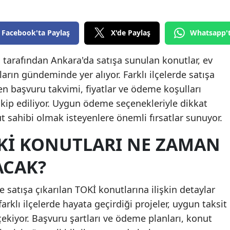
Edirne
Facebook'ta Paylaş
X'de Paylaş
Whatsapp'
Elazığ
Erzincan
 tarafından Ankara'da satışa sunulan konutlar, ev
arın gündeminde yer alıyor. Farklı ilçelerde satışa
Erzurum
nen başvuru takvimi, fiyatlar ve ödeme koşulları
Eskişehir
kip ediliyor. Uygun ödeme seçenekleriyle dikkat
t sahibi olmak isteyenlere önemli fırsatlar sunuyor.
Gaziantep
Kİ KONUTLARI NE ZAMAN
Giresun
Gümüşhane
ACAK?
Hakkari
 satışa çıkarılan TOKİ konutlarına ilişkin detaylar
Hatay
arklı ilçelerde hayata geçirdiği projeler, uygun taksit
çekiyor. Başvuru şartları ve ödeme planları, konut
Isparta