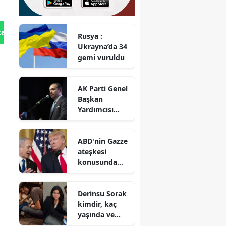
tan Gönder
Rusya :
Ukrayna’da 34
gemi vuruldu
AK Parti Genel
Başkan
Yardımcısı
Zorlu : Türk
dünyasının iş
ABD'nin Gazze
birliği uzak
ateşkesi
değil, yakındır
konusunda
İsrail'e baskı
yaptığı iddiası
Derinsu Sorak
kimdir, kaç
yaşında ve
hangi