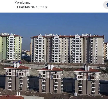
Yayınlanma
Bilecik
11 Haziran 2026 - 21:05
Bingöl
Bitlis
Bolu
Burdur
Bursa
Çanakkale
Çankırı
Çorum
Denizli
Diyarbakır