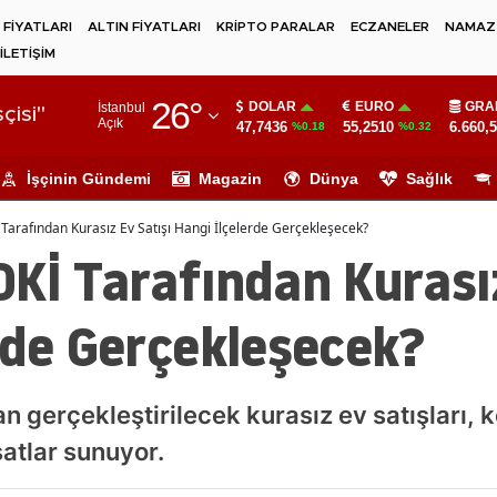
 FİYATLARI
ALTIN FİYATLARI
KRİPTO PARALAR
ECZANELER
NAMAZ 
İLETİŞİM
Adana
26
°
DOLAR
EURO
GRA
İstanbul
Adıyaman
çisi"
Açık
47,7436
55,2510
6.660,
%0.18
%0.32
Afyonkarahisar
İşçinin Gündemi
Magazin
Dünya
Sağlık
Ağrı
Tarafından Kurasız Ev Satışı Hangi İlçelerde Gerçekleşecek?
Amasya
Kİ Tarafından Kurasız
Ankara
rde Gerçekleşecek?
Antalya
Artvin
n gerçekleştirilecek kurasız ev satışları, 
Aydın
satlar sunuyor.
Balıkesir