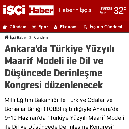
32
°
İstanbul
"Haberin İşçisi"
Açık
Adana
Gündem
Spor
Ekonomi
İşçinin Gündemi
Adıyaman
Gündem
İşçi Haber
Afyonkarahi
Ankara'da Türkiye Yüzyılı
Ağrı
Maarif Modeli ile Dil ve
Amasya
Düşüncede Derinleşme
Ankara
Kongresi düzenlenecek
Antalya
Milli Eğitim Bakanlığı ile Türkiye Odalar ve
Artvin
Borsalar Birliği (TOBB) iş birliğiyle Ankara'da
Aydın
9-10 Haziran'da "Türkiye Yüzyılı Maarif Modeli
Balıkesir
ile Dil ve Düşüncede Derinleşme Kongresi"