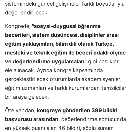
sistemindeki güncel gelişmeler farklı boyutlarıyla
Mersin
değerlendirilecek.
İstanbul
Kongrede,
"sosyal-duygusal öğrenme
İzmir
becerileri, sistem düşüncesi, disiplinler arası
eğitim yaklaşımları, bilim dili olarak Türkçe,
Kars
mesleki ve teknik eğitim ile beceri odaklı ölçme
Kastamonu
ve değerlendirme uygulamaları"
gibi başlıklar
Kayseri
ele alınacak. Ayrıca kongre kapsamında
gerçekleştirilecek oturumlarda akademisyenler,
Kırklareli
eğitim uzmanları ve farklı kurumlardan temsilciler
Kırşehir
bir araya gelecek.
Kocaeli
Öte yandan,
kongreye gönderilen 399 bildiri
Konya
başvurusu arasından
, değerlendirme sonucunda
en yüksek puanı alan 46 bildiri, sözlü sunum
Kütahya