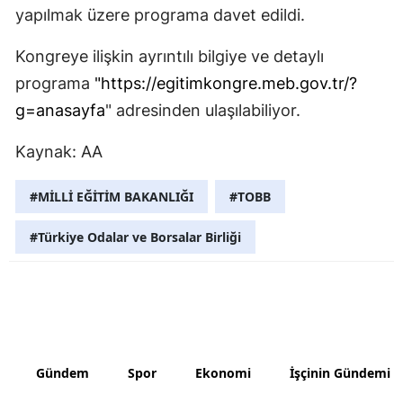
yapılmak üzere programa davet edildi.
Malatya
Kongreye ilişkin ayrıntılı bilgiye ve detaylı
Manisa
programa
"https://egitimkongre.meb.gov.tr/?
Kahramanm
g=anasayfa
" adresinden ulaşılabiliyor.
Mardin
Kaynak: AA
Muğla
#MİLLİ EĞİTİM BAKANLIĞI
#TOBB
Muş
#Türkiye Odalar ve Borsalar Birliği
Nevşehir
Niğde
Ordu
Rize
Gündem
Spor
Ekonomi
İşçinin Gündemi
Sakarya