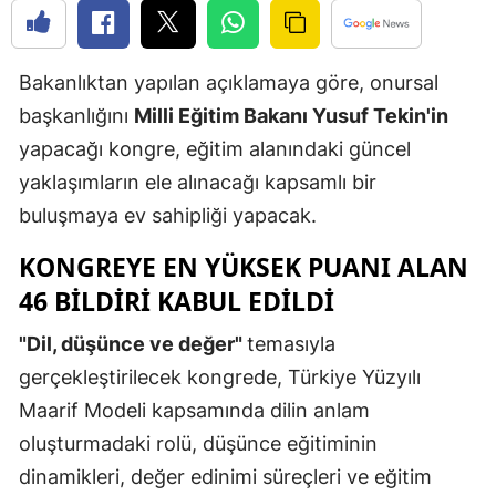
Edirne
Elazığ
Bakanlıktan yapılan açıklamaya göre, onursal
başkanlığını
Milli Eğitim Bakanı Yusuf Tekin'in
Erzincan
yapacağı kongre, eğitim alanındaki güncel
Erzurum
yaklaşımların ele alınacağı kapsamlı bir
Eskişehir
buluşmaya ev sahipliği yapacak.
Gaziantep
KONGREYE EN YÜKSEK PUANI ALAN
46 BILDIRI KABUL EDILDI
Giresun
"Dil, düşünce ve değer"
temasıyla
Gümüşhan
gerçekleştirilecek kongrede, Türkiye Yüzyılı
Hakkari
Maarif Modeli kapsamında dilin anlam
Hatay
oluşturmadaki rolü, düşünce eğitiminin
dinamikleri, değer edinimi süreçleri ve eğitim
Isparta