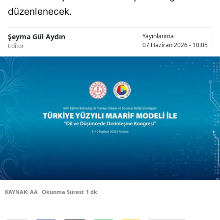
düzenlenecek.
Bilecik
Bingöl
Şeyma Gül Aydın
Yayınlanma
07 Haziran 2026 - 10:05
Editör
Bitlis
Bolu
Burdur
Bursa
Çanakkale
Çankırı
Çorum
Denizli
KAYNAK: AA
Okunma Süresi: 1 dk
Diyarbakır