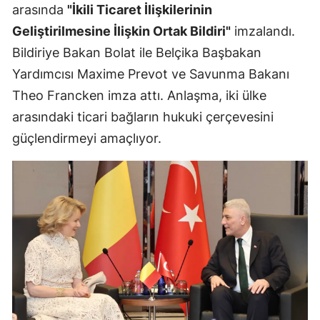
arasında
"İkili Ticaret İlişkilerinin
Samsun
Geliştirilmesine İlişkin Ortak Bildiri"
imzalandı.
Bildiriye Bakan Bolat ile Belçika Başbakan
Siirt
Yardımcısı Maxime Prevot ve Savunma Bakanı
Sinop
Theo Francken imza attı. Anlaşma, iki ülke
Sivas
arasındaki ticari bağların hukuki çerçevesini
güçlendirmeyi amaçlıyor.
Tekirdağ
Tokat
Trabzon
Tunceli
Şanlıurfa
Uşak
Van