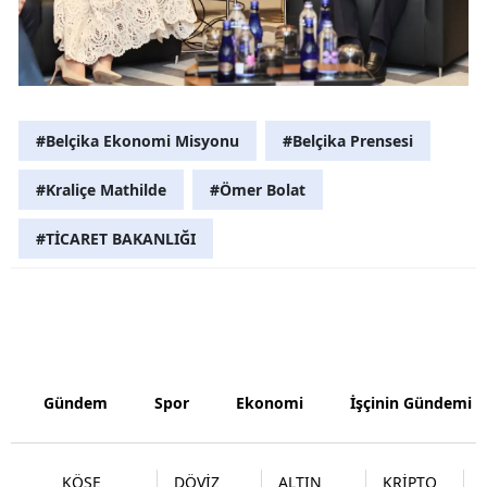
Yozgat
Zonguldak
Aksaray
#Belçika Ekonomi Misyonu
#Belçika Prensesi
Bayburt
#Kraliçe Mathilde
#Ömer Bolat
Karaman
#TİCARET BAKANLIĞI
Kırıkkale
Batman
Şırnak
Bartın
Gündem
Spor
Ekonomi
İşçinin Gündemi
Ardahan
KÖŞE
DÖVİZ
ALTIN
KRİPTO
Iğdır