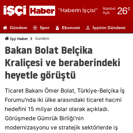
26
°
İstanbul
"Haberin İşçisi"
Açık
Adana
Gündem
Spor
Ekonomi
İşçinin Gündemi
Adıyaman
Gündem
İşçi Haber
Afyonkarahi
Bakan Bolat Belçika
Ağrı
Kraliçesi ve beraberindeki
Amasya
heyetle görüştü
Ankara
Ticaret Bakanı Ömer Bolat, Türkiye-Belçika İş
Antalya
Forumu'nda iki ülke arasındaki ticaret hacmi
Artvin
hedefini 15 milyar dolar olarak açıkladı.
Aydın
Görüşmede Gümrük Birliği'nin
modernizasyonu ve stratejik sektörlerde iş
Balıkesir