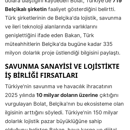
dolara ulaştığını kaydeden Bolat, Türkiye'de
719
Mersin
Belçikalı şirketin
faaliyet gösterdiğini belirtti.
Türk şirketlerinin de Belçika'da lojistik, savunma
İstanbul
ve ileri teknoloji alanlarında varlıklarını
İzmir
genişlettiğini ifade eden Bakan, Türk
müteahhitlerin Belçika'da bugüne kadar 335
Kars
milyon dolarlık proje üstlendiği bilgisini paylaştı.
Kastamonu
SAVUNMA SANAYISI VE LOJISTIKTE
Kayseri
IŞ BIRLIĞI FIRSATLARI
Kırklareli
Türkiye'nin savunma ve havacılık ihracatının
Kırşehir
2025 yılında
10 milyar doların üzerine
çıktığını
Kocaeli
vurgulayan Bolat, Belçika'nın bu ekosisteme olan
ilgisinin arttığını söyledi. Türkiye'nin 150 milyar
Konya
dolarlık lojistik pazar büyüklüğüne sahip
Kütahya
olduğunu belirten Bakan, hava kargo ve dijital