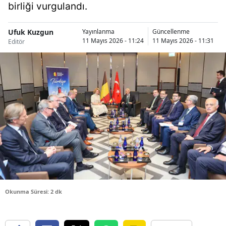
birliği vurgulandı.
Bilecik
Bingöl
Ufuk Kuzgun
Yayınlanma
Güncellenme
11 Mayıs 2026 - 11:24
11 Mayıs 2026 - 11:31
Editör
Bitlis
Bolu
Burdur
Bursa
Çanakkale
Çankırı
Çorum
Okunma Süresi: 2 dk
Denizli
Diyarbakır