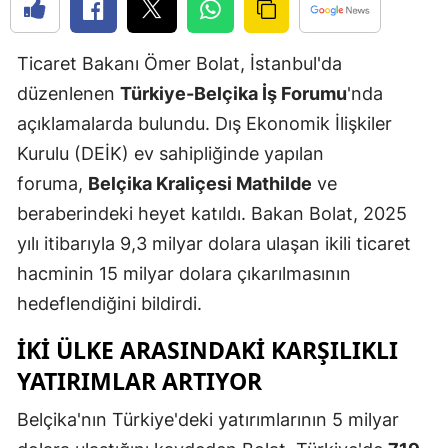
Edirne
Ticaret Bakanı Ömer Bolat, İstanbul'da
Elazığ
düzenlenen
Türkiye-Belçika İş Forumu
'nda
Erzincan
açıklamalarda bulundu. Dış Ekonomik İlişkiler
Erzurum
Kurulu (DEİK) ev sahipliğinde yapılan
foruma,
Belçika Kraliçesi Mathilde
ve
Eskişehir
beraberindeki heyet katıldı. Bakan Bolat, 2025
Gaziantep
yılı itibarıyla 9,3 milyar dolara ulaşan ikili ticaret
Giresun
hacminin 15 milyar dolara çıkarılmasının
hedeflendiğini bildirdi.
Gümüşhan
İKI ÜLKE ARASINDAKI KARŞILIKLI
Hakkari
YATIRIMLAR ARTIYOR
Hatay
Belçika'nın Türkiye'deki yatırımlarının 5 milyar
Isparta