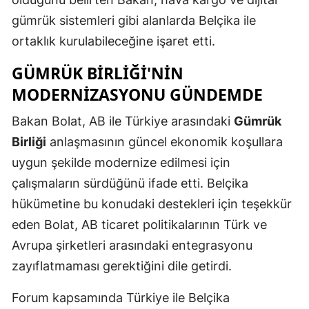
gümrük sistemleri gibi alanlarda Belçika ile
Malatya
ortaklık kurulabileceğine işaret etti.
Manisa
GÜMRÜK BIRLIĞI'NIN
Kahramanm
MODERNIZASYONU GÜNDEMDE
Mardin
Bakan Bolat, AB ile Türkiye arasındaki
Gümrük
Muğla
Birliği
anlaşmasının güncel ekonomik koşullara
uygun şekilde modernize edilmesi için
Muş
çalışmaların sürdüğünü ifade etti. Belçika
Nevşehir
hükümetine bu konudaki destekleri için teşekkür
Niğde
eden Bolat, AB ticaret politikalarının Türk ve
Avrupa şirketleri arasındaki entegrasyonu
Ordu
zayıflatmaması gerektiğini dile getirdi.
Rize
Forum kapsamında Türkiye ile Belçika
Sakarya