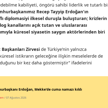
debilme kabiliyeti, öngörü sahibi liderlik ve tutarlı bi
Mersin
mhurbaşkanımız Recep Tayyip Erdoğan'ın
İstanbul
flı diplomasiyi ilkesel duruşla buluşturan; krizlerin
og kanallarını açık tutan ve uluslararası
İzmir
mıyla küresel siyasetin saygın aktörlerinden biri
Kars
Kastamonu
Başkanları Zirvesi
de Türkiye'nin yalnızca
üresel istikrarın geleceğine ilişkin meselelerde de
Kayseri
lduğunu bir kez daha göstermiştir" ifadelerini
Kırklareli
Kırşehir
Kocaeli
urbaşkanı Erdoğan, Mekke'de cuma namazı kıldı
Konya
dem
/ 07 Ağustos 2026
Kütahya