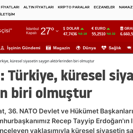
 FİYATLARI
ALTIN FİYATLARI
KRİPTO PARALAR
ECZANELER
NAMAZ 
İLETİŞİM
Adana
27
°
DOLAR
EURO
GRA
İstanbul
Adıyaman
çisi"
Kapalı
47,7436
55,2510
6.660,
%0.18
%0.32
Afyonkarahisar
İşçinin Gündemi
Magazin
Dünya
Sağlık
Ağrı
rkiye, küresel siyasetin saygın aktörlerinden biri olmuştur
Amasya
: Türkiye, küresel siy
Ankara
n biri olmuştur
Antalya
Artvin
t, 36. NATO Devlet ve Hükümet Başkanları 
Aydın
mhurbaşkanımız Recep Tayyip Erdoğan'ın li
Balıkesir
önceleyen yaklaşımıyla küresel siyasetin sa