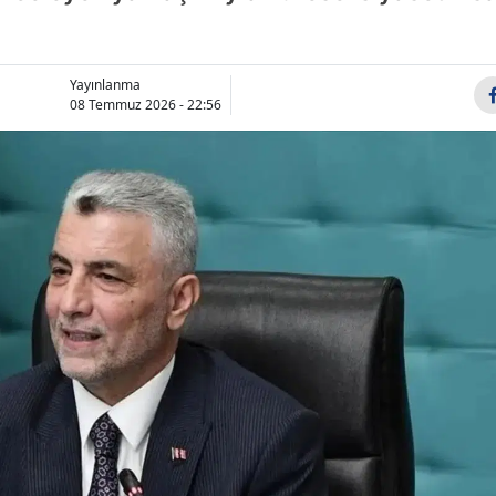
Bilecik
Bingöl
Yayınlanma
08 Temmuz 2026 - 22:56
Bitlis
Bolu
Burdur
Bursa
Çanakkale
Çankırı
Çorum
Denizli
Diyarbakır