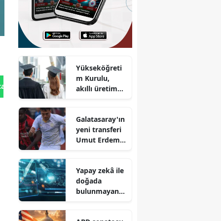
Yükseköğreti
m Kurulu,
tan Gönder
akıllı üretim
alanında yeni
ön lisans
Galatasaray'ın
programları
yeni transferi
mı oluşturdu?
Umut Erdem
kimdir? Kaç
yaşında ve
Yapay zekâ ile
nereli?
doğada
bulunmayan
virüslerin
tasarımı