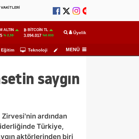
VAKİTLERİ
M ALTIN
BITCOIN TL
Üyelik
55
3.094.017
% 2,59
%0.033
MENÜ
Eğitim
Teknoloji
Köşe Yazarları
asetin saygın
Zirvesi'nin ardından
derliğinde Türkiye,
ygın aktörlerinden biri