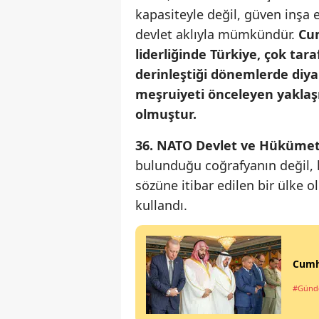
kapasiteyle değil, güven inşa e
devlet aklıyla mümkündür.
Cu
liderliğinde Türkiye, çok tara
derinleştiği dönemlerde diyal
meşruiyeti önceleyen yaklaşı
olmuştur.
36. NATO Devlet ve Hükümet 
bulunduğu coğrafyanın değil, k
sözüne itibar edilen bir ülke o
kullandı.
Cumh
#Gün