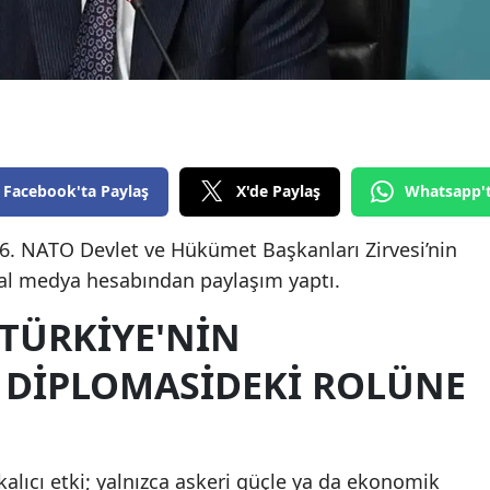
Edirne
Elazığ
Erzincan
Erzurum
Facebook'ta Paylaş
X'de Paylaş
Whatsapp'
Eskişehir
6. NATO Devlet ve Hükümet Başkanları Zirvesi’nin
Gaziantep
al medya hesabından paylaşım yaptı.
Giresun
 TÜRKIYE'NIN
Gümüşhane
 DIPLOMASIDEKI ROLÜNE
Hakkari
Hatay
Isparta
 kalıcı etki; yalnızca askeri güçle ya da ekonomik