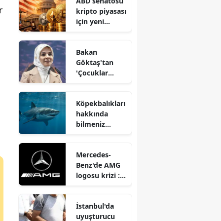
ABD senatosu
mümkün mü?
r
kripto piyasası
için yeni
düzenlemeler
üzerinde mi
Bakan
çalışıyor?
Göktaş'tan
'Çocuklar
Güvende'
ekipleri
Köpekbalıkları
hakkında
hakkında
açıklama
bilmeniz
gereken
şaşırtıcı
Mercedes-
gerçekler
Benz'de AMG
nelerdir?
logosu krizi :
Sürücüler
yanıklar ile
İstanbul'da
karşılaşınca ne
uyuşturucu
olacak?