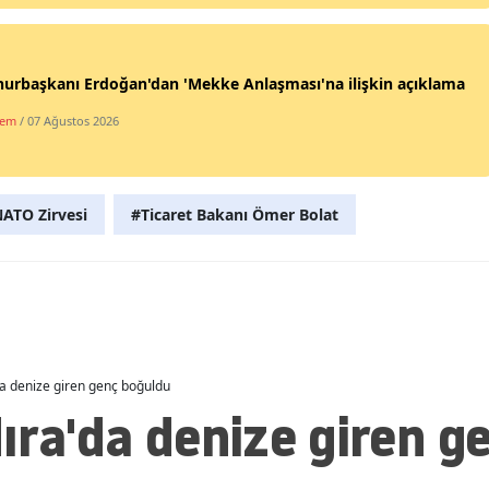
Malatya
Manisa
urbaşkanı Erdoğan'dan 'Mekke Anlaşması'na ilişkin açıklama
dem
/ 07 Ağustos 2026
Kahramanmaraş
Mardin
Muğla
ATO Zirvesi
#Ticaret Bakanı Ömer Bolat
Muş
Nevşehir
Niğde
da denize giren genç boğuldu
Ordu
ıra'da denize giren g
Rize
Sakarya