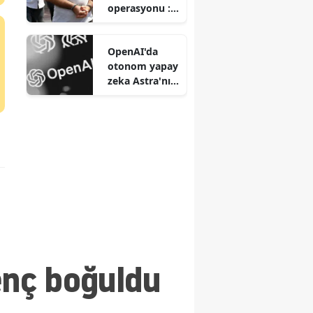
operasyonu : 2
tutuklu
OpenAI'da
otonom yapay
zeka Astra'nın
kontrolden
kaçması
sonrası ne
oldu?
enç boğuldu