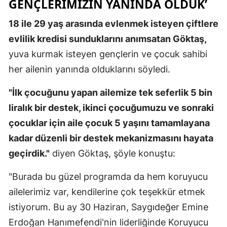
GENÇLERIMIZIN YANINDA OLDUK’
Mersin
18 ile 29 yaş arasında evlenmek isteyen çiftlere
İstanbul
evlilik kredisi sunduklarını anımsatan Göktaş,
yuva kurmak isteyen gençlerin ve çocuk sahibi
İzmir
her ailenin yanında olduklarını söyledi.
Kars
"İlk çocuğunu yapan ailemize tek seferlik 5 bin
Kastamonu
liralık bir destek, ikinci çocuğumuzu ve sonraki
Kayseri
çocuklar için aile çocuk 5 yaşını tamamlayana
kadar düzenli bir destek mekanizmasını hayata
Kırklareli
geçirdik."
diyen Göktaş, şöyle konuştu:
Kırşehir
"Burada bu güzel programda da hem koruyucu
Kocaeli
ailelerimiz var, kendilerine çok teşekkür etmek
Konya
istiyorum. Bu ay 30 Haziran, Saygıdeğer Emine
Erdoğan Hanımefendi'nin liderliğinde Koruyucu
Kütahya