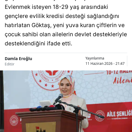
Evlenmek isteyen 18-29 yaş arasındaki
Bilecik
gençlere evlilik kredisi desteği sağlandığını
Bingöl
hatırlatan Göktaş, yeni yuva kuran çiftlerin ve
Bitlis
çocuk sahibi olan ailelerin devlet destekleriyle
Bolu
desteklendiğini ifade etti.
Burdur
Damla Eroğlu
Yayınlanma
11 Haziran 2026 - 21:47
Editör
Bursa
Çanakkale
Çankırı
Çorum
Denizli
Diyarbakır