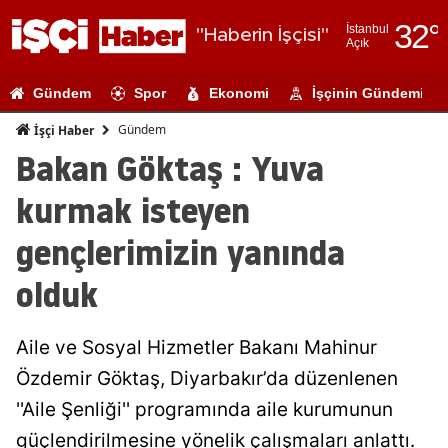
32
°
İstanbul
"Haberin İşçisi"
Açık
Adana
Gündem
Spor
Ekonomi
İşçinin Gündemi
Adıyaman
Gündem
İşçi Haber
Afyonkarahi
Bakan Göktaş : Yuva
Ağrı
kurmak isteyen
Amasya
gençlerimizin yanında
Ankara
olduk
Antalya
Aile ve Sosyal Hizmetler Bakanı Mahinur
Artvin
Özdemir Göktaş, Diyarbakır’da düzenlenen
Aydın
''Aile Şenliği'' programında aile kurumunun
Balıkesir
güçlendirilmesine yönelik çalışmaları anlattı.