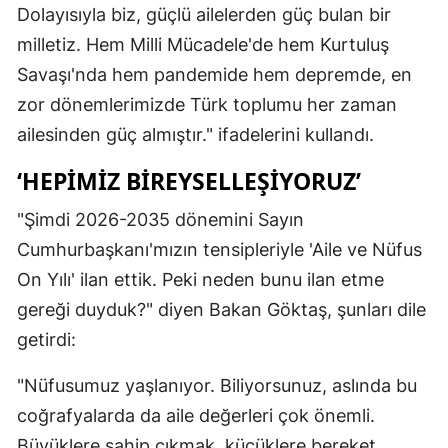
Dolayısıyla biz, güçlü ailelerden güç bulan bir
Yozgat
milletiz. Hem Milli Mücadele'de hem Kurtuluş
Savaşı'nda hem pandemide hem depremde, en
Zonguldak
zor dönemlerimizde Türk toplumu her zaman
Aksaray
ailesinden güç almıştır." ifadelerini kullandı.
Bayburt
‘HEPIMIZ BIREYSELLEŞIYORUZ’
Karaman
"Şimdi 2026-2035 dönemini Sayın
Kırıkkale
Cumhurbaşkanı'mızın tensipleriyle 'Aile ve Nüfus
On Yılı' ilan ettik. Peki neden bunu ilan etme
Batman
gereği duyduk?" diyen Bakan Göktaş, şunları dile
Şırnak
getirdi:
Bartın
"Nüfusumuz yaşlanıyor. Biliyorsunuz, aslında bu
Ardahan
coğrafyalarda da aile değerleri çok önemli.
Büyüklere sahip çıkmak, küçüklere bereket
Iğdır