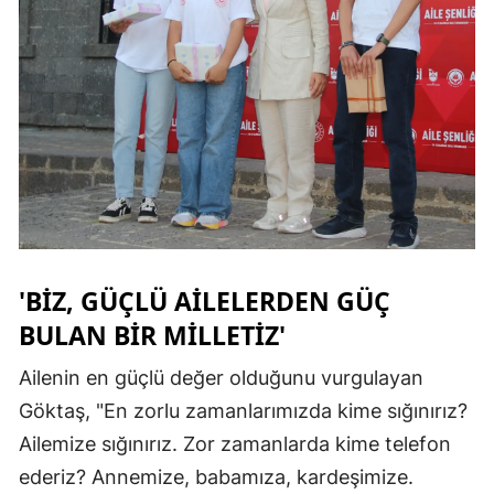
Samsun
Siirt
Sinop
Sivas
Tekirdağ
Tokat
'BIZ, GÜÇLÜ AILELERDEN GÜÇ
Trabzon
BULAN BIR MILLETIZ'
Tunceli
Ailenin en güçlü değer olduğunu vurgulayan
Şanlıurfa
Göktaş, "En zorlu zamanlarımızda kime sığınırız?
Ailemize sığınırız. Zor zamanlarda kime telefon
Uşak
ederiz? Annemize, babamıza, kardeşimize.
Van