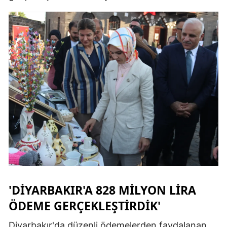
'DIYARBAKIR'A 828 MILYON LIRA
ÖDEME GERÇEKLEŞTIRDIK'
Diyarbakır'da düzenli ödemelerden faydalanan