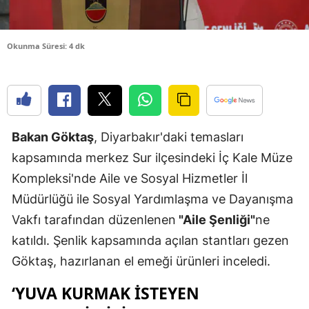
Edirne
Elazığ
Okunma Süresi: 4 dk
Erzincan
Erzurum
Eskişehir
Bakan Göktaş
, Diyarbakır'daki temasları
kapsamında merkez Sur ilçesindeki İç Kale Müze
Gaziantep
Kompleksi'nde Aile ve Sosyal Hizmetler İl
Giresun
Müdürlüğü ile Sosyal Yardımlaşma ve Dayanışma
Gümüşhan
Vakfı tarafından düzenlenen
"Aile Şenliği"
ne
katıldı. Şenlik kapsamında açılan stantları gezen
Hakkari
Göktaş, hazırlanan el emeği ürünleri inceledi.
Hatay
‘YUVA KURMAK ISTEYEN
Isparta