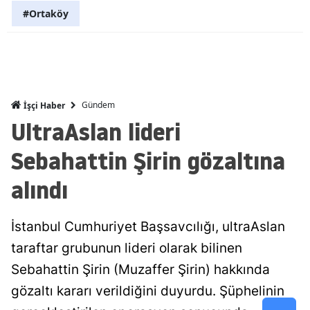
#Ortaköy
Malatya
Manisa
Kahramanm
Gündem
İşçi Haber
Mardin
UltraAslan lideri
Muğla
Sebahattin Şirin gözaltına
Muş
alındı
Nevşehir
Niğde
İstanbul Cumhuriyet Başsavcılığı, ultraAslan
taraftar grubunun lideri olarak bilinen
Ordu
Sebahattin Şirin (Muzaffer Şirin) hakkında
Rize
gözaltı kararı verildiğini duyurdu. Şüphelinin
Sakarya