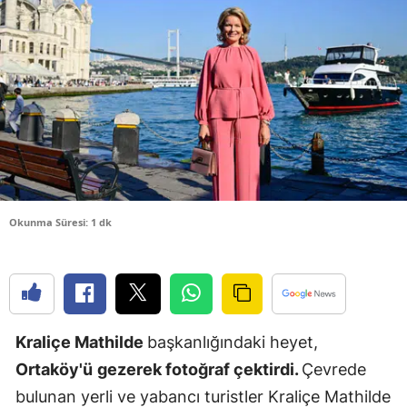
Bilecik
Bingöl
Bitlis
Bolu
Burdur
Bursa
Okunma Süresi: 1 dk
Çanakkale
Çankırı
Çorum
Kraliçe Mathilde
başkanlığındaki heyet,
Denizli
Ortaköy'ü
gezerek fotoğraf çektirdi.
Çevrede
Diyarbakır
bulunan yerli ve yabancı turistler Kraliçe Mathilde