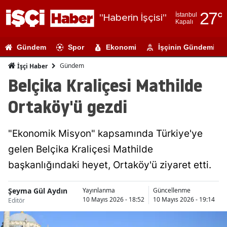
27
°
İstanbul
"Haberin İşçisi"
Kapalı
Adana
Gündem
Spor
Ekonomi
İşçinin Gündemi
Adıyaman
Gündem
İşçi Haber
Afyonkarahi
Belçika Kraliçesi Mathilde
Ağrı
Ortaköy'ü gezdi
Amasya
"Ekonomik Misyon" kapsamında Türkiye'ye
Ankara
gelen Belçika Kraliçesi Mathilde
Antalya
başkanlığındaki heyet, Ortaköy'ü ziyaret etti.
Artvin
Şeyma Gül Aydın
Yayınlanma
Güncellenme
Aydın
10 Mayıs 2026 - 18:52
10 Mayıs 2026 - 19:14
Editör
Balıkesir