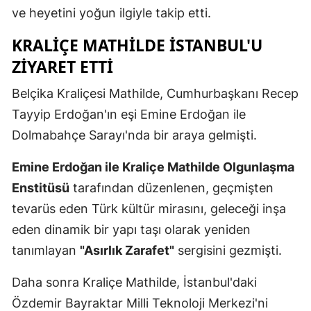
ve heyetini yoğun ilgiyle takip etti.
Edirne
KRALIÇE MATHILDE İSTANBUL'U
Elazığ
ZIYARET ETTI
Erzincan
Belçika Kraliçesi Mathilde, Cumhurbaşkanı Recep
Erzurum
Tayyip Erdoğan'ın eşi Emine Erdoğan ile
Eskişehir
Dolmabahçe Sarayı'nda bir araya gelmişti.
Gaziantep
Emine Erdoğan ile Kraliçe Mathilde Olgunlaşma
Enstitüsü
tarafından düzenlenen, geçmişten
Giresun
tevarüs eden Türk kültür mirasını, geleceği inşa
Gümüşhan
eden dinamik bir yapı taşı olarak yeniden
Hakkari
tanımlayan
"Asırlık Zarafet"
sergisini gezmişti.
Hatay
Daha sonra Kraliçe Mathilde, İstanbul'daki
Isparta
Özdemir Bayraktar Milli Teknoloji Merkezi'ni