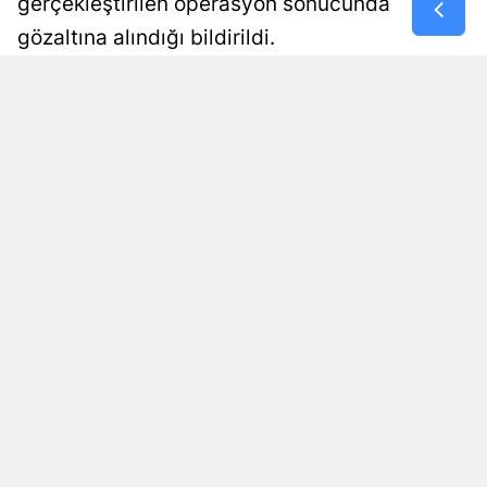
gerçekleştirilen operasyon sonucunda
gözaltına alındığı bildirildi.
Samsun
Siirt
Esra Ayçiçek
Yayınlanma
09 Ağustos 2026 - 14:32
Editör
Sinop
Sivas
Tekirdağ
Tokat
Trabzon
Tunceli
Şanlıurfa
Uşak
Okunma Süresi: 1 dk
Van