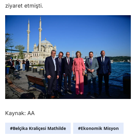
ziyaret etmişti.
Mersin
İstanbul
İzmir
Kars
Kastamonu
Kayseri
Kırklareli
Kırşehir
Kocaeli
Kaynak: AA
Konya
#Belçika Kraliçesi Mathilde
#Ekonomik Misyon
Kütahya