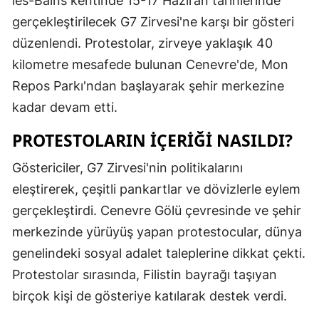
les-Bains kentinde 15-17 Haziran tarihlerinde
Edirne
gerçekleştirilecek G7 Zirvesi'ne karşı bir gösteri
düzenlendi. Protestolar, zirveye yaklaşık 40
Elazığ
kilometre mesafede bulunan Cenevre'de, Mon
Erzincan
Repos Parkı'ndan başlayarak şehir merkezine
Erzurum
kadar devam etti.
Eskişehir
PROTESTOLARIN İÇERIĞI NASILDI?
Gaziantep
Göstericiler, G7 Zirvesi'nin politikalarını
eleştirerek, çeşitli pankartlar ve dövizlerle eylem
Giresun
gerçekleştirdi. Cenevre Gölü çevresinde ve şehir
Gümüşhan
merkezinde yürüyüş yapan protestocular, dünya
Hakkari
genelindeki sosyal adalet taleplerine dikkat çekti.
Protestolar sırasında, Filistin bayrağı taşıyan
Hatay
birçok kişi de gösteriye katılarak destek verdi.
Isparta