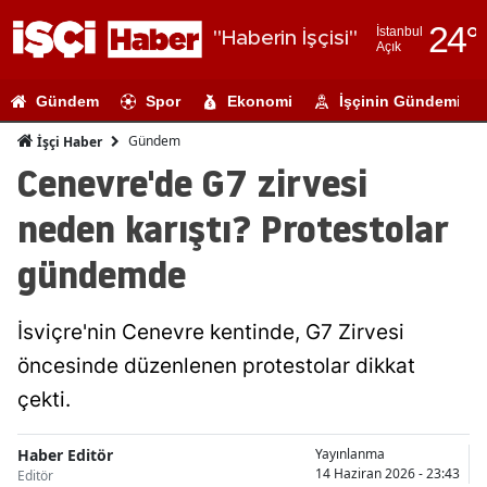
24
°
İstanbul
"Haberin İşçisi"
Açık
Adana
Gündem
Spor
Ekonomi
İşçinin Gündemi
Adıyaman
Gündem
İşçi Haber
Afyonkarahi
Cenevre'de G7 zirvesi
Ağrı
neden karıştı? Protestolar
Amasya
gündemde
Ankara
İsviçre'nin Cenevre kentinde, G7 Zirvesi
Antalya
öncesinde düzenlenen protestolar dikkat
Artvin
çekti.
Aydın
Haber Editör
Yayınlanma
Balıkesir
14 Haziran 2026 - 23:43
Editör