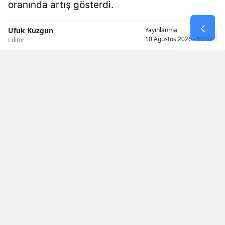
oranında artış gösterdi.
Samsun
Ufuk Kuzgun
Yayınlanma
Siirt
10 Ağustos 2026 - 10:02
Editör
Sinop
Sivas
Tekirdağ
Tokat
Trabzon
Tunceli
Şanlıurfa
Okunma Süresi: 1 dk
Uşak
Van