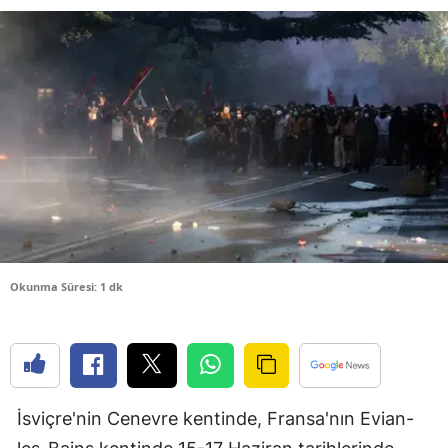
Bilecik
Bingöl
Bitlis
Bolu
Burdur
Bursa
Çanakkale
Okunma Süresi: 1 dk
Çankırı
Çorum
Denizli
İsviçre'nin Cenevre kentinde, Fransa'nın Evian-
Diyarbakır