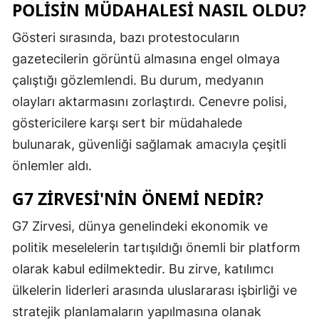
POLISIN MÜDAHALESI NASIL OLDU?
Mersin
Gösteri sırasında, bazı protestocuların
İstanbul
gazetecilerin görüntü almasına engel olmaya
İzmir
çalıştığı gözlemlendi. Bu durum, medyanın
olayları aktarmasını zorlaştırdı. Cenevre polisi,
Kars
göstericilere karşı sert bir müdahalede
Kastamonu
bulunarak, güvenliği sağlamak amacıyla çeşitli
önlemler aldı.
Kayseri
G7 ZIRVESI'NIN ÖNEMI NEDIR?
Kırklareli
Kırşehir
G7 Zirvesi, dünya genelindeki ekonomik ve
politik meselelerin tartışıldığı önemli bir platform
Kocaeli
olarak kabul edilmektedir. Bu zirve, katılımcı
Konya
ülkelerin liderleri arasında uluslararası işbirliği ve
stratejik planlamaların yapılmasına olanak
Kütahya