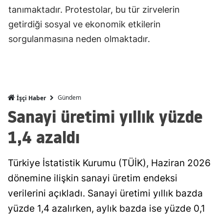
tanımaktadır. Protestolar, bu tür zirvelerin
Malatya
getirdiği sosyal ve ekonomik etkilerin
Manisa
sorgulanmasına neden olmaktadır.
Kahramanm
Mardin
Muğla
Gündem
İşçi Haber
Sanayi üretimi yıllık yüzde
Muş
1,4 azaldı
Nevşehir
Niğde
Türkiye İstatistik Kurumu (TÜİK), Haziran 2026
Ordu
dönemine ilişkin sanayi üretim endeksi
verilerini açıkladı. Sanayi üretimi yıllık bazda
Rize
yüzde 1,4 azalırken, aylık bazda ise yüzde 0,1
Sakarya