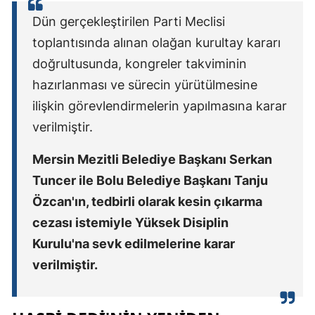
Mersin
Dün gerçekleştirilen Parti Meclisi
toplantısında alınan olağan kurultay kararı
İstanbul
doğrultusunda, kongreler takviminin
İzmir
hazırlanması ve sürecin yürütülmesine
ilişkin görevlendirmelerin yapılmasına karar
Kars
verilmiştir.
Kastamonu
Mersin Mezitli Belediye Başkanı Serkan
Kayseri
Tuncer ile Bolu Belediye Başkanı Tanju
Kırklareli
Özcan'ın, tedbirli olarak kesin çıkarma
Kırşehir
cezası istemiyle Yüksek Disiplin
Kurulu'na sevk edilmelerine karar
Kocaeli
verilmiştir.
Konya
Kütahya