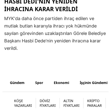
HASBI DEDI'NIN YENIDEN
IHRACINA KARAR VERILDI
Malatya
Manisa
MYK'da daha önce partiden ihraç edilen ve
mutlak butlan kararıyla ihracı yok hükmünde
Kahramanm
sayılan görevinden uzaklaştırılan Görele Belediye
Mardin
Başkanı Hasbi Dede'nin yeniden ihracına karar
verildi.
Muğla
Muş
Nevşehir
Niğde
Gündem
Spor
Ekonomi
İşçinin Gündemi
Ordu
Rize
KÖŞE
DÖVİZ
ALTIN
KRİPTO
YAZARLARI
FİYATLARI
FİYATLARI
PARALAR
Sakarya