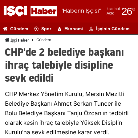
26
°
İstanbul
"Haberin İşçisi"
Açık
Adana
Gündem
Spor
Ekonomi
İşçinin Gündemi
Adıyaman
Gündem
İşçi Haber
Afyonkarahi
CHP'de 2 belediye başkanı
Ağrı
ihraç talebiyle disipline
Amasya
sevk edildi
Ankara
CHP Merkez Yönetim Kurulu, Mersin Mezitli
Antalya
Belediye Başkanı Ahmet Serkan Tuncer ile
Artvin
Bolu Belediye Başkanı Tanju Özcan'ın tedbirli
Aydın
olarak kesin ihraç talebiyle Yüksek Disiplin
Kurulu'na sevk edilmesine karar verdi.
Balıkesir