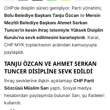
Edirne
CHP'de disiplin süreci genişliyor. Parti yönetimi,
Bolu Belediye Başkanı Tanju Özcan
ile
Mersin
Elazığ
Mezitli Belediye Başkanı Ahmet Serkan
Erzincan
Tuncer'in kesin ihraç istemiyle Yüksek Disiplin
Erzurum
Kurulu'na sevk edilmesini kararlaştırdı
. Karar,
CHP MYK toplantısının ardından kamuoyuyla
Eskişehir
paylaşıldı.
Gaziantep
TANJU ÖZCAN VE AHMET SERKAN
Giresun
TUNCER DISIPLINE SEVK EDILDI
Gümüşhan
İhraç sevklerine ilişkin açıklamayı
CHP Parti
Hakkari
Sözcüsü Müslim Sarı
yaptı. Sosyal medya
hesabından paylaşımda bulunan Sarı, şu ifadeleri
Hatay
kullandı:
Isparta