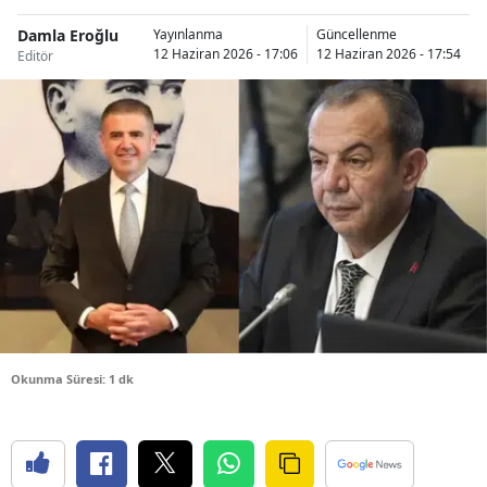
Bilecik
Damla Eroğlu
Yayınlanma
Güncellenme
12 Haziran 2026 - 17:06
12 Haziran 2026 - 17:54
Editör
Bingöl
Bitlis
Bolu
Burdur
Bursa
Çanakkale
Çankırı
Çorum
Okunma Süresi: 1 dk
Denizli
Diyarbakır