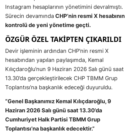
Instagram hesaplarının yönetimini devralmıştı.
Mersin
Sürecin devamında
CHP’nin resmi X hesabının
İstanbul
kontrolü de yeni yönetime geçti.
İzmir
ÖZGÜR ÖZEL TAKİPTEN ÇIKARILDI
Kars
Devir işleminin ardından CHP’nin resmi X
Kastamonu
hesabından yapılan paylaşımda, Kemal
Kılıçdaroğlu’nun 9 Haziran 2026 Salı günü saat
Kayseri
13.30’da gerçekleştirilecek CHP TBMM Grup
Kırklareli
Toplantısı’na başkanlık edeceği duyuruldu.
Kırşehir
“Genel Başkanımız Kemal Kılıçdaroğlu, 9
Kocaeli
Haziran 2026 Salı günü saat 13.30’da
Cumhuriyet Halk Partisi TBMM Grup
Konya
Toplantısı’na başkanlık edecektir.”
Kütahya