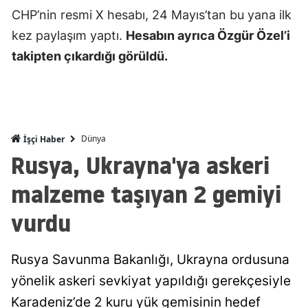
CHP’nin resmi X hesabı, 24 Mayıs’tan bu yana ilk
Malatya
kez paylaşım yaptı.
Hesabın ayrıca Özgür Özel’i
Manisa
takipten çıkardığı görüldü.
Kahramanm
Mardin
Muğla
Dünya
İşçi Haber
Rusya, Ukrayna'ya askeri
Muş
malzeme taşıyan 2 gemiyi
Nevşehir
vurdu
Niğde
Ordu
Rusya Savunma Bakanlığı, Ukrayna ordusuna
Rize
yönelik askeri sevkiyat yapıldığı gerekçesiyle
Karadeniz’de 2 kuru yük gemisinin hedef
Sakarya