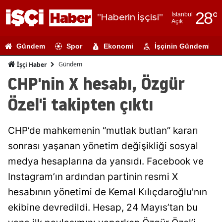
28
°
İstanbul
"Haberin İşçisi"
Açık
Adana
Gündem
Spor
Ekonomi
İşçinin Gündemi
Adıyaman
Gündem
İşçi Haber
Afyonkarahi
CHP'nin X hesabı, Özgür
Ağrı
Özel'i takipten çıktı
Amasya
CHP’de mahkemenin “mutlak butlan” kararı
Ankara
sonrası yaşanan yönetim değişikliği sosyal
Antalya
medya hesaplarına da yansıdı. Facebook ve
Artvin
Instagram’ın ardından partinin resmi X
hesabının yönetimi de Kemal Kılıçdaroğlu'nın
Aydın
ekibine devredildi. Hesap, 24 Mayıs’tan bu
Balıkesir