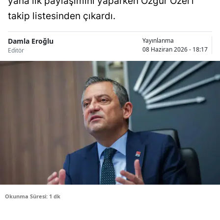
yana ilk paylaşımını yaparken Özgür Özel’i
Bilecik
takip listesinden çıkardı.
Bingöl
Damla Eroğlu
Yayınlanma
08 Haziran 2026 - 18:17
Editör
Bitlis
Bolu
Burdur
Bursa
Çanakkale
Çankırı
Çorum
Denizli
Okunma Süresi: 1 dk
Diyarbakır