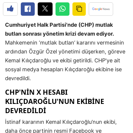
Edirne
Elazığ
Cumhuriyet Halk Partisi'nde (CHP) mutlak
Erzincan
butlan sonrası yönetim krizi devam ediyor.
Mahkemenin ‘mutlak butlan’ kararını vermesinin
Erzurum
ardından Özgür Özel yönetimi düşerken, göreve
Eskişehir
Kemal Kılıçdaroğlu ve ekibi getirildi. CHP'ye ait
Gaziantep
sosyal medya hesapları Kılıçdaroğlu ekibine ise
devredildi.
Giresun
CHP'NİN X HESABI
Gümüşhan
KILIÇDAROĞLU'NUN EKİBİNE
Hakkari
DEVREDİLDİ
Hatay
İstinaf kararının Kemal Kılıçdaroğlu’nun ekibi,
Isparta
daha önce partinin resmi Facebook ve