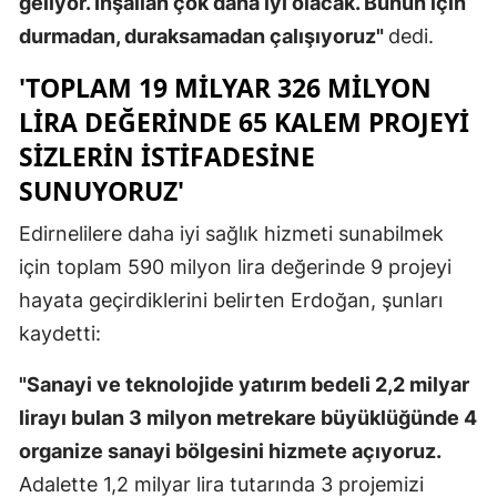
geliyor. İnşallah çok daha iyi olacak. Bunun için
durmadan, duraksamadan çalışıyoruz"
dedi.
'TOPLAM 19 MILYAR 326 MILYON
LIRA DEĞERINDE 65 KALEM PROJEYI
SIZLERIN ISTIFADESINE
SUNUYORUZ'
Edirnelilere daha iyi sağlık hizmeti sunabilmek
için toplam 590 milyon lira değerinde 9 projeyi
hayata geçirdiklerini belirten Erdoğan, şunları
kaydetti:
"Sanayi ve teknolojide yatırım bedeli 2,2 milyar
lirayı bulan 3 milyon metrekare büyüklüğünde 4
organize sanayi bölgesini hizmete açıyoruz.
Adalette 1,2 milyar lira tutarında 3 projemizi