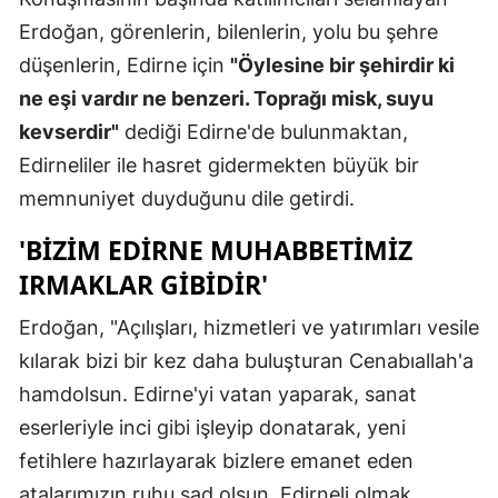
Erdoğan, görenlerin, bilenlerin, yolu bu şehre
Mersin
düşenlerin, Edirne için
"Öylesine bir şehirdir ki
İstanbul
ne eşi vardır ne benzeri. Toprağı misk, suyu
İzmir
kevserdir"
dediği Edirne'de bulunmaktan,
Edirneliler ile hasret gidermekten büyük bir
Kars
memnuniyet duyduğunu dile getirdi.
Kastamonu
'BIZIM EDIRNE MUHABBETIMIZ
Kayseri
IRMAKLAR GIBIDIR'
Kırklareli
Erdoğan, "Açılışları, hizmetleri ve yatırımları vesile
Kırşehir
kılarak bizi bir kez daha buluşturan Cenabıallah'a
hamdolsun. Edirne'yi vatan yaparak, sanat
Kocaeli
eserleriyle inci gibi işleyip donatarak, yeni
Konya
fetihlere hazırlayarak bizlere emanet eden
Kütahya
atalarımızın ruhu şad olsun. Edirneli olmak