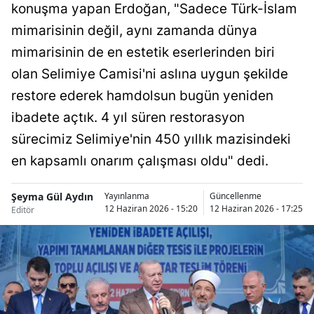
konuşma yapan Erdoğan, "Sadece Türk-İslam
Bilecik
mimarisinin değil, aynı zamanda dünya
Bingöl
mimarisinin de en estetik eserlerinden biri
olan Selimiye Camisi'ni aslına uygun şekilde
Bitlis
restore ederek hamdolsun bugün yeniden
Bolu
ibadete açtık. 4 yıl süren restorasyon
Burdur
sürecimiz Selimiye'nin 450 yıllık mazisindeki
Bursa
en kapsamlı onarım çalışması oldu" dedi.
Çanakkale
Şeyma Gül Aydın
Yayınlanma
Güncellenme
12 Haziran 2026 - 15:20
12 Haziran 2026 - 17:25
Editör
Çankırı
Çorum
Denizli
Diyarbakır