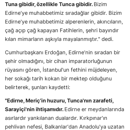
Tuna gibidir, özellikle Tunca gibidir.
Bizim
Samsun
Edirne'ye muhabbetimiz sıradağlar gibidir. Bizim
Edirne'ye muhabbetimiz alperenlerin, akıncıların,
Siirt
çağ açıp çağ kapayan Fatihlerin, şehri bayındır
Sinop
kılan mimarların aşkıyla mayalanmıştır." dedi.
Sivas
Cumhurbaşkanı Erdoğan, Edirne'nin sıradan bir
Tekirdağ
şehir olmadığını, bir cihan imparatorluğunun
Tokat
rüyasını gören, İstanbul'un fethini müjdeleyen,
her sokağı tarih kokan bir mektep olduğunu
Trabzon
belirterek, şunları kaydetti:
Tunceli
"Edirne, Meriç'in huzuru, Tunca'nın zarafeti,
Şanlıurfa
Sarayiçi'nin ihtişamıdır.
Edirne er meydanlarında
Uşak
asırlardır yankılanan dualardır. Kırkpınar'ın
pehlivan nefesi, Balkanlar'dan Anadolu'ya uzatan
Van