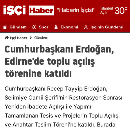
30
°
İstanbul
"Haberin İşçisi"
Açık
Adana
Gündem
Spor
Ekonomi
İşçinin Gündemi
Adıyaman
Gündem
İşçi Haber
Afyonkarahi
Cumhurbaşkanı Erdoğan,
Ağrı
Edirne'de toplu açılış
Amasya
törenine katıldı
Ankara
Cumhurbaşkanı Recep Tayyip Erdoğan,
Antalya
Selimiye Camii Şerifi'nin Restorasyon Sonrası
Artvin
Yeniden İbadete Açılışı ile Yapımı
Aydın
Tamamlanan Tesis ve Projelerin Toplu Açılışı
ve Anahtar Teslim Töreni'ne katıldı. Burada
Balıkesir