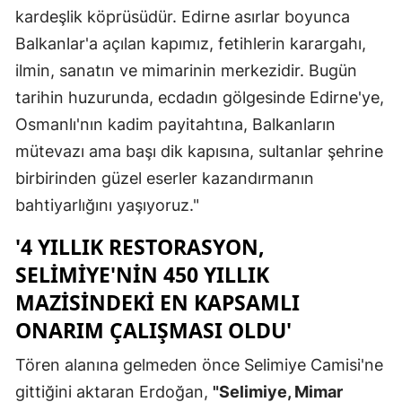
kardeşlik köprüsüdür. Edirne asırlar boyunca
Yozgat
Balkanlar'a açılan kapımız, fetihlerin karargahı,
ilmin, sanatın ve mimarinin merkezidir. Bugün
Zonguldak
tarihin huzurunda, ecdadın gölgesinde Edirne'ye,
Aksaray
Osmanlı'nın kadim payitahtına, Balkanların
Bayburt
mütevazı ama başı dik kapısına, sultanlar şehrine
birbirinden güzel eserler kazandırmanın
Karaman
bahtiyarlığını yaşıyoruz."
Kırıkkale
'4 YILLIK RESTORASYON,
Batman
SELIMIYE'NIN 450 YILLIK
Şırnak
MAZISINDEKI EN KAPSAMLI
ONARIM ÇALIŞMASI OLDU'
Bartın
Tören alanına gelmeden önce Selimiye Camisi'ne
Ardahan
gittiğini aktaran Erdoğan,
"Selimiye, Mimar
Iğdır