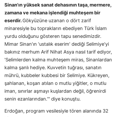
Sinan'ın yüksek sanat dehasının taşa, mermere,
Yalova
zamana ve mekana işlendiği muhteşem bir
eserdir.
Gökyüzüne uzanan o dört zarif
Karabük
minaresiyle bu toprakların ebediyen Türk İslam
Kilis
yurdu olduğunu gösteren tapu senedimizdir.
Osmaniye
Mimar Sinan'ın 'ustalık eserim' dediği Selimiye'yi
bakınız merhum Arif Nihat Asya nasıl tarif ediyor,
Düzce
'Selimlerden kalma muhteşem miras, Sinanlardan
kalma şanlı hediye. Kuvvetin tuğrası, sanatın
mührü, kubbeler kubbesi bir Selimiye. Kükreyen,
şahlanan, koşan atılan o mutlu yiğitler, o mutlu
iman, sınırlar aşmayı kuşlardan değil, öğrenirdi
senin ezanlarından.'" diye konuştu.
Erdoğan, program vesilesiyle tören alanında 32