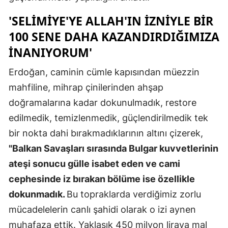
'SELIMIYE'YE ALLAH'IN IZNIYLE BIR
100 SENE DAHA KAZANDIRDIĞIMIZA
INANIYORUM'
Erdoğan, caminin cümle kapısından müezzin
mahfiline, mihrap çinilerinden ahşap
doğramalarına kadar dokunulmadık, restore
edilmedik, temizlenmedik, güçlendirilmedik tek
bir nokta dahi bırakmadıklarının altını çizerek,
"Balkan Savaşları sırasında Bulgar kuvvetlerinin
ateşi sonucu gülle isabet eden ve cami
cephesinde iz bırakan bölüme ise özellikle
dokunmadık.
Bu topraklarda verdiğimiz zorlu
mücadelelerin canlı şahidi olarak o izi aynen
muhafaza ettik. Yaklaşık 450 milyon liraya mal