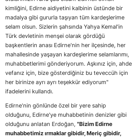
kimliğini, Edirne aidiyetini kalbinin üstünde bir
Malatya
madalya gibi gururla taşıyan tüm kardeşlerime
Manisa
selam olsun. Sizlerin şahsında Yahya Kemal'in
Kahramanm
Türk devletinin menşei olarak gördüğü
başkentlerin anası Edirne'nin her ilçesinde, her
Mardin
mahallesinde yaşayan kardeşlerime selamlarımı,
Muğla
muhabbetlerimi gönderiyorum. Aşkınız için, ahde
vefanız için, bize gösterdiğiniz bu teveccüh için
Muş
her birinize ayrı ayrı teşekkür ediyorum"
Nevşehir
ifadelerini kullandı.
Niğde
Edirne'nin gönlünde özel bir yere sahip
Ordu
olduğunu, Edirne'ye muhabbetinin denizler gibi
Rize
olduğunu anlatan Erdoğan,
"Bizim Edirne
muhabbetimiz ırmaklar gibidir, Meriç gibidir,
Sakarya