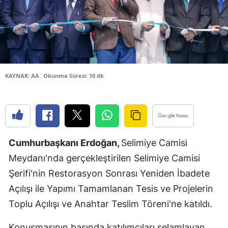
Edirne
Elazığ
Erzincan
Erzurum
KAYNAK: AA
Okunma Süresi: 10 dk
Eskişehir
Gaziantep
Giresun
Cumhurbaşkanı Erdoğan,
Selimiye Camisi
Meydanı'nda gerçekleştirilen Selimiye Camisi
Gümüşhan
Şerifi'nin Restorasyon Sonrası Yeniden İbadete
Hakkari
Açılışı ile Yapımı Tamamlanan Tesis ve Projelerin
Hatay
Toplu Açılışı ve Anahtar Teslim Töreni'ne katıldı.
Isparta
Konuşmasının başında katılımcıları selamlayan