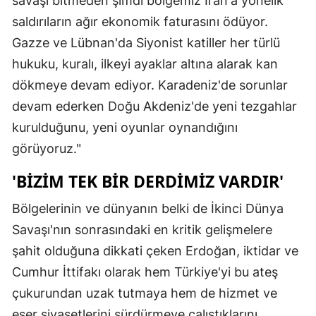
savaşı bitmeden şimdi bölgemiz İran'a yönelik
saldırıların ağır ekonomik faturasını ödüyor.
Gazze ve Lübnan'da Siyonist katiller her türlü
hukuku, kuralı, ilkeyi ayaklar altına alarak kan
dökmeye devam ediyor. Karadeniz'de sorunlar
devam ederken Doğu Akdeniz'de yeni tezgahlar
kurulduğunu, yeni oyunlar oynandığını
görüyoruz."
'BIZIM TEK BIR DERDIMIZ VARDIR'
Bölgelerinin ve dünyanın belki de İkinci Dünya
Savaşı'nın sonrasındaki en kritik gelişmelere
şahit olduğuna dikkati çeken Erdoğan, iktidar ve
Cumhur İttifakı olarak hem Türkiye'yi bu ateş
çukurundan uzak tutmaya hem de hizmet ve
eser siyasetlerini sürdürmeye çalıştıklarını