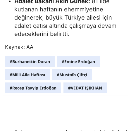
Adalet Bakanı Akın Gürlek:
81 ilde
kutlanan haftanın ehemmiyetine
Yozgat
değinerek, büyük Türkiye ailesi için
Zonguldak
adalet çatısı altında çalışmaya devam
edeceklerini belirtti.
Aksaray
Kaynak: AA
Bayburt
Karaman
#Burhanettin Duran
#Emine Erdoğan
Kırıkkale
#Milli Aile Haftası
#Mustafa Çiftçi
Batman
#Recep Tayyip Erdoğan
#VEDAT IŞIKHAN
Şırnak
Bartın
Ardahan
Iğdır