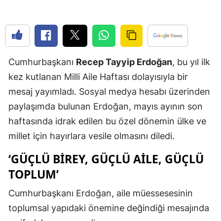
Edirne
Elazığ
Erzincan
Cumhurbaşkanı
Recep Tayyip Erdoğan
, bu yıl ilk
Erzurum
kez kutlanan Milli Aile Haftası dolayısıyla bir
mesaj yayımladı. Sosyal medya hesabı üzerinden
Eskişehir
paylaşımda bulunan Erdoğan, mayıs ayının son
Gaziantep
haftasında idrak edilen bu özel dönemin ülke ve
Giresun
millet için hayırlara vesile olmasını diledi.
Gümüşhan
‘GÜÇLÜ BIREY, GÜÇLÜ AILE, GÜÇLÜ
TOPLUM’
Hakkari
Cumhurbaşkanı Erdoğan, aile müessesesinin
Hatay
toplumsal yapıdaki önemine değindiği mesajında
Isparta