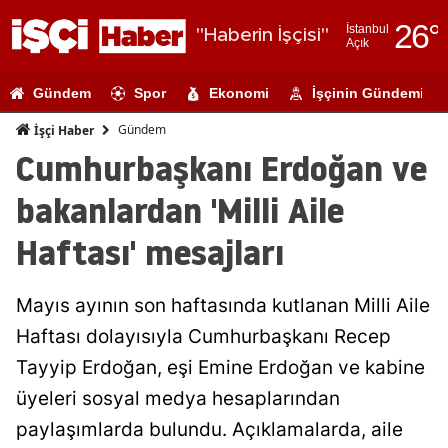
26
°
İstanbul
"Haberin İşçisi"
Açık
Adana
Gündem
Spor
Ekonomi
İşçinin Gündemi
Adıyaman
Gündem
İşçi Haber
Afyonkarahi
Cumhurbaşkanı Erdoğan ve
Ağrı
bakanlardan 'Milli Aile
Amasya
Haftası' mesajları
Ankara
Mayıs ayının son haftasında kutlanan Milli Aile
Antalya
Haftası dolayısıyla Cumhurbaşkanı Recep
Artvin
Tayyip Erdoğan, eşi Emine Erdoğan ve kabine
Aydın
üyeleri sosyal medya hesaplarından
paylaşımlarda bulundu. Açıklamalarda, aile
Balıkesir