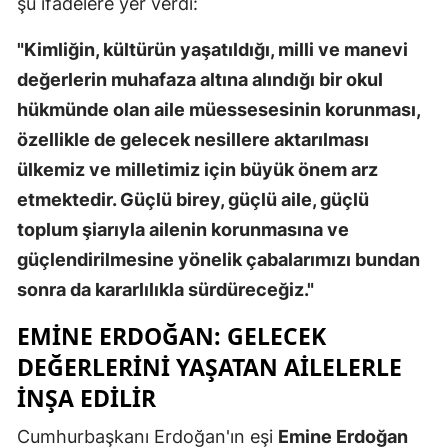
şu ifadelere yer verdi:
Mersin
"Kimliğin, kültürün yaşatıldığı, milli ve manevi
İstanbul
değerlerin muhafaza altına alındığı bir okul
hükmünde olan aile müessesesinin korunması,
İzmir
özellikle de gelecek nesillere aktarılması
Kars
ülkemiz ve milletimiz için büyük önem arz
Kastamonu
etmektedir. Güçlü birey, güçlü aile, güçlü
toplum şiarıyla ailenin korunmasına ve
Kayseri
güçlendirilmesine yönelik çabalarımızı bundan
Kırklareli
sonra da kararlılıkla sürdüreceğiz."
Kırşehir
EMINE ERDOĞAN: GELECEK
Kocaeli
DEĞERLERINI YAŞATAN AILELERLE
INŞA EDILIR
Konya
Cumhurbaşkanı Erdoğan'ın eşi
Emine Erdoğan
Kütahya