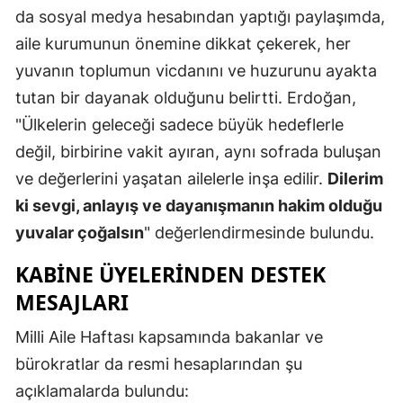
da sosyal medya hesabından yaptığı paylaşımda,
Malatya
aile kurumunun önemine dikkat çekerek, her
Manisa
yuvanın toplumun vicdanını ve huzurunu ayakta
tutan bir dayanak olduğunu belirtti. Erdoğan,
Kahramanm
"Ülkelerin geleceği sadece büyük hedeflerle
Mardin
değil, birbirine vakit ayıran, aynı sofrada buluşan
Muğla
ve değerlerini yaşatan ailelerle inşa edilir.
Dilerim
ki sevgi, anlayış ve dayanışmanın hakim olduğu
Muş
yuvalar çoğalsın
" değerlendirmesinde bulundu.
Nevşehir
KABINE ÜYELERINDEN DESTEK
Niğde
MESAJLARI
Ordu
Milli Aile Haftası kapsamında bakanlar ve
Rize
bürokratlar da resmi hesaplarından şu
açıklamalarda bulundu:
Sakarya