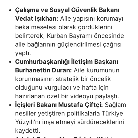
Çalışma ve Sosyal Güvenlik Bakanı
Samsun
Vedat Işıkhan:
Aile yapısını korumayı
Siirt
beka meselesi olarak gördüklerini
belirterek, Kurban Bayramı öncesinde
Sinop
aile bağlarının güçlendirilmesi çağrısı
Sivas
yaptı.
Cumhurbaşkanlığı İletişim Başkanı
Tekirdağ
Burhanettin Duran:
Aile kurumunun
Tokat
korunmasının stratejik bir öncelik
Trabzon
olduğunu vurguladı ve hafta için
hazırlanan özel bir videoyu paylaştı.
Tunceli
İçişleri Bakanı Mustafa Çiftçi:
Sağlam
Şanlıurfa
nesiller yetiştiren politikalarla Türkiye
Yüzyılı'nı inşa etmeyi sürdüreceklerini
Uşak
kaydetti.
Van