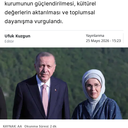
kurumunun güçlendirilmesi, kültürel
Bilecik
değerlerin aktarılması ve toplumsal
Bingöl
dayanışma vurgulandı.
Bitlis
Ufuk Kuzgun
Yayınlanma
25 Mayıs 2026 - 15:23
Bolu
Editör
Burdur
Bursa
Çanakkale
Çankırı
Çorum
Denizli
Diyarbakır
KAYNAK: AA
Okunma Süresi: 2 dk