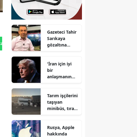
Gazeteci Tahir
Sarıkaya
tan Gönder
gözaltına
alındı
'İran için iyi
bir
anlaşmanın
son şansı'
Tarım işçilerini
taşıyan
minibüs, tıra
çarptı
Rusya, Apple
hakkında