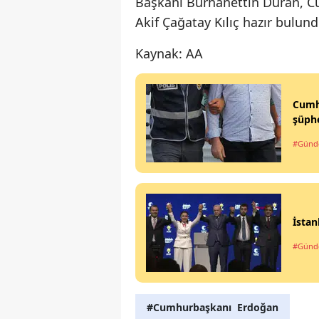
Başkanı Burhanettin Duran, C
Akif Çağatay Kılıç hazır bulund
Kaynak: AA
Cumh
şüphe
#Gün
İstan
#Gün
#Cumhurbaşkanı Erdoğan