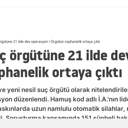
Malatya
Manisa
Kahramanmaraş
rgütüne 21 ilde dev operasyon ! Örgütün cephanelik ortaya çıktı
Mardin
ç örgütüne 21 ilde d
Muğla
phanelik ortaya çıktı
Muş
Nevşehir
e yeni nesil suç örgütü olarak nitelendirile
Niğde
yon düzenlendi. Hamuş kod adlı İ.A.'nın lide
Ordu
askınlarda uzun namlulu otomatik silahlar,
Rize
ldi. Soruşturma kapsamında 151 şüpheli hakk
Sakarya
e çok sayıda suçtan dava açıldı.