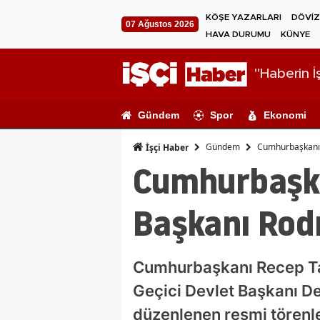
KÖŞE YAZARLARI
DÖVİZ
07 Ağustos 2026
HAVA DURUMU
KÜNYE
"Haberin İş
Gündem
Spor
Ekonomi
Gündem
Cumhurbaşkanı E
İşçi Haber
Cumhurbaşka
Başkanı Rodr
Cumhurbaşkanı Recep Tay
Geçici Devlet Başkanı D
düzenlenen resmi törenle