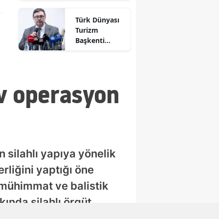
operasyonu
Türk Dünyası
Turizm
Başkenti
projelerine 5
milyon liralık
destek
ev operasyon
n silahlı yapıya yönelik
rliğini yaptığı öne
 mühimmat ve balistik
ında silahlı örgüt