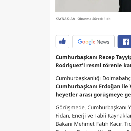
KAYNAK: AA
Okunma Süresi: 1 dk
Cumhurbaşkanı Recep Tayyi
Rodriguez'i resmi törenle kar
Cumhurbaşkanlığı Dolmabahçe 
Cumhurbaşkanı Erdoğan ile Ve
heyetler arası görüşmeye geç
Görüşmede, Cumhurbaşkanı Yar
Fidan, Enerji ve Tabii Kaynakla
Bakanı Mehmet Fatih Kacır, Ti