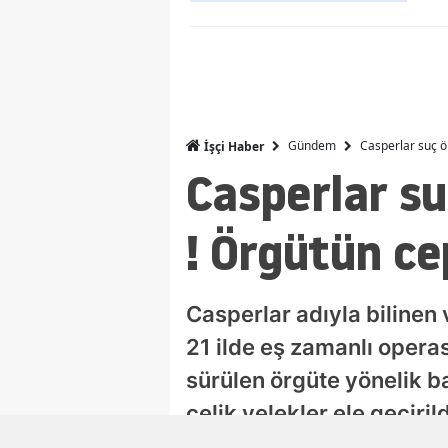
Gündem
Casperlar suç ö
İşçi Haber
Casperlar su
! Örgütün ce
Casperlar adıyla bilinen v
21 ilde eş zamanlı operas
sürülen örgüte yönelik b
çelik yelekler ele geçiri
kurma, cinayet, tehdit v