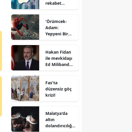
rekabet
soruşturması
başlattı
'Örümcek-
Adam:
Yepyeni Bir
Gün'
Türkiye'de
Hakan Fidan
gişeye hızlı
ile mevkidaşı
başladı
Ed Miliband
telefonda
görüştü
Fas'ta
düzensiz göç
krizi!
Malatya'da
altın
dolandırıcılığı
ve tefecilik