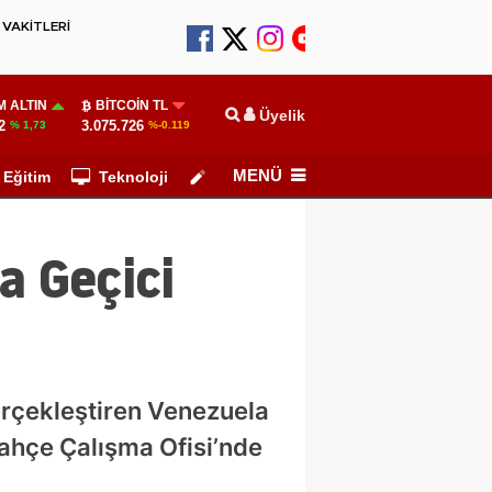
VAKİTLERİ
 ALTIN
BITCOIN TL
Üyelik
2
3.075.726
% 1,73
%-0.119
MENÜ
Eğitim
Teknoloji
Köşe Yazarları
 Geçici
rçekleştiren Venezuela
ahçe Çalışma Ofisi’nde