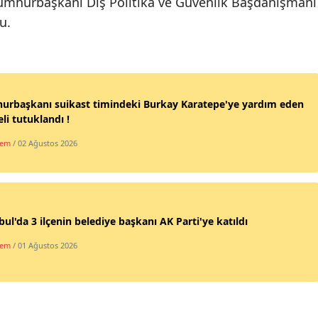
umhurbaşkanı Dış Politika ve Güvenlik Başdanışmanı
Mersin
u.
İstanbul
İzmir
urbaşkanı suikast timindeki Burkay Karatepe'ye yardım eden
Kars
li tutuklandı !
Kastamonu
dem
/ 02 Ağustos 2026
Kayseri
Kırklareli
bul'da 3 ilçenin belediye başkanı AK Parti'ye katıldı
Kırşehir
dem
/ 01 Ağustos 2026
Kocaeli
Konya
Kütahya