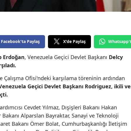
Edirne
Elazığ
Erzincan
Facebook'ta Paylaş
X'de Paylaş
Whatsapp'
Erzurum
Eskişehir
p Erdoğan
, Venezuela Geçici Devlet Başkanı
Delcy
şıladı.
Gaziantep
Çalışma Ofisi'ndeki karşılama töreninin ardından
Giresun
nezuela Geçici Devlet Başkanı Rodriguez, ikili ve
Gümüşhane
ti.
Hakkari
dımcısı Cevdet Yılmaz, Dışişleri Bakanı Hakan
r Bakanı Alparslan Bayraktar, Sanayi ve Teknoloji
Hatay
caret Bakanı Ömer Bolat, Cumhurbaşkanlığı İletişim
Isparta