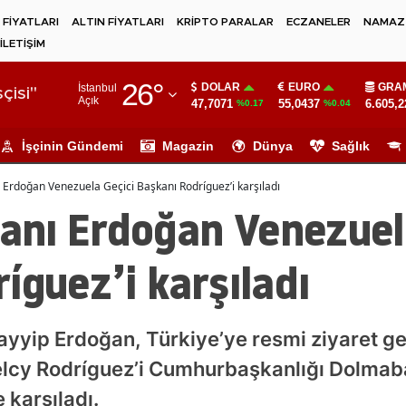
 FİYATLARI
ALTIN FİYATLARI
KRİPTO PARALAR
ECZANELER
NAMAZ 
İLETİŞİM
Adana
26
°
DOLAR
EURO
GRAM
İstanbul
Adıyaman
çisi"
Açık
47,7071
55,0437
6.605,2
%0.17
%0.04
Afyonkarahisar
İşçinin Gündemi
Magazin
Dünya
Sağlık
Ağrı
rdoğan Venezuela Geçici Başkanı Rodríguez’i karşıladı
Amasya
nı Erdoğan Venezuela
Ankara
íguez’i karşıladı
Antalya
Artvin
yip Erdoğan, Türkiye’ye resmi ziyaret ge
Aydın
elcy Rodríguez’i Cumhurbaşkanlığı Dolmab
Balıkesir
 karşıladı.