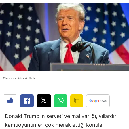
Bilecik
Bingöl
Bitlis
Bolu
Burdur
Bursa
Çanakkale
Okunma Süresi: 3 dk
Çankırı
Çorum
Denizli
Donald Trump'ın serveti ve mal varlığı, yıllardır
Diyarbakır
kamuoyunun en çok merak ettiği konular