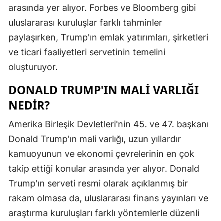
arasında yer alıyor. Forbes ve Bloomberg gibi
Edirne
uluslararası kuruluşlar farklı tahminler
Elazığ
paylaşırken, Trump'ın emlak yatırımları, şirketleri
ve ticari faaliyetleri servetinin temelini
Erzincan
oluşturuyor.
Erzurum
DONALD TRUMP'IN MALI VARLIĞI
Eskişehir
NEDIR?
Gaziantep
Amerika Birleşik Devletleri'nin 45. ve 47. başkanı
Giresun
Donald Trump'ın mali varlığı, uzun yıllardır
kamuoyunun ve ekonomi çevrelerinin en çok
Gümüşhan
takip ettiği konular arasında yer alıyor. Donald
Hakkari
Trump'ın serveti resmi olarak açıklanmış bir
Hatay
rakam olmasa da, uluslararası finans yayınları ve
araştırma kuruluşları farklı yöntemlerle düzenli
Isparta