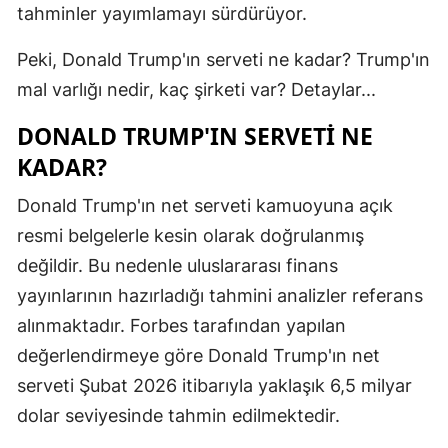
tahminler yayımlamayı sürdürüyor.
Mersin
Peki, Donald Trump'ın serveti ne kadar? Trump'ın
İstanbul
mal varlığı nedir, kaç şirketi var? Detaylar...
İzmir
DONALD TRUMP'IN SERVETI NE
Kars
KADAR?
Kastamonu
Donald Trump'ın net serveti kamuoyuna açık
Kayseri
resmi belgelerle kesin olarak doğrulanmış
değildir. Bu nedenle uluslararası finans
Kırklareli
yayınlarının hazırladığı tahmini analizler referans
Kırşehir
alınmaktadır. Forbes tarafından yapılan
değerlendirmeye göre Donald Trump'ın net
Kocaeli
serveti Şubat 2026 itibarıyla yaklaşık 6,5 milyar
Konya
dolar seviyesinde tahmin edilmektedir.
Kütahya