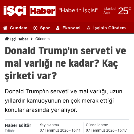
25
°
İstanbul
"Haberin İşçisi"
Açık
Adana
Gündem
Spor
Ekonomi
İşçinin Gündemi
Adıyaman
Gündem
İşçi Haber
Afyonkarahi
Donald Trump'ın serveti ve
Ağrı
mal varlığı ne kadar? Kaç
Amasya
şirketi var?
Ankara
Donald Trump'ın serveti ve mal varlığı, uzun
Antalya
yıllardır kamuoyunun en çok merak ettiği
Artvin
konular arasında yer alıyor.
Aydın
Haber Editör
Yayınlanma
Güncellenme
Balıkesir
07 Temmuz 2026 - 16:41
07 Temmuz 2026 - 16:47
Editör