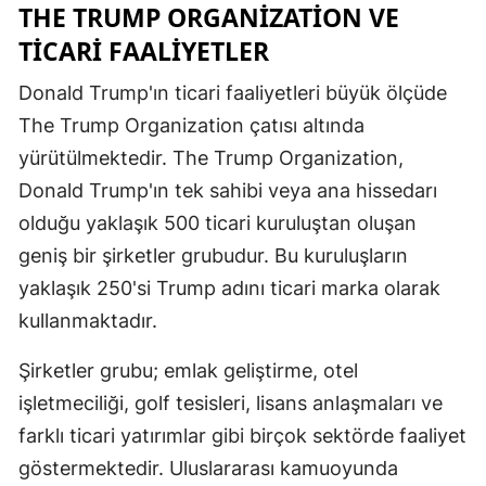
THE TRUMP ORGANIZATION VE
Yozgat
TICARI FAALIYETLER
Zonguldak
Donald Trump'ın ticari faaliyetleri büyük ölçüde
The Trump Organization çatısı altında
Aksaray
yürütülmektedir. The Trump Organization,
Bayburt
Donald Trump'ın tek sahibi veya ana hissedarı
Karaman
olduğu yaklaşık 500 ticari kuruluştan oluşan
geniş bir şirketler grubudur. Bu kuruluşların
Kırıkkale
yaklaşık 250'si Trump adını ticari marka olarak
Batman
kullanmaktadır.
Şırnak
Şirketler grubu; emlak geliştirme, otel
Bartın
işletmeciliği, golf tesisleri, lisans anlaşmaları ve
farklı ticari yatırımlar gibi birçok sektörde faaliyet
Ardahan
göstermektedir. Uluslararası kamuoyunda
Iğdır