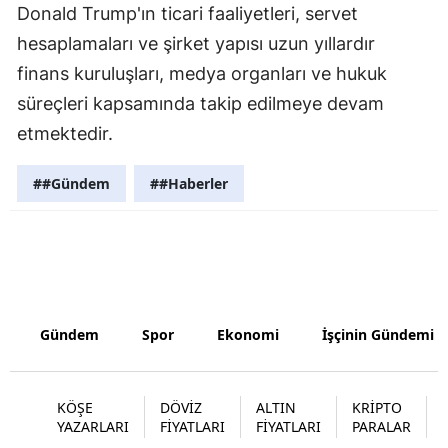
Donald Trump'ın ticari faaliyetleri, servet
Yalova
hesaplamaları ve şirket yapısı uzun yıllardır
finans kuruluşları, medya organları ve hukuk
Karabük
süreçleri kapsamında takip edilmeye devam
Kilis
etmektedir.
Osmaniye
##Gündem
##Haberler
Düzce
Gündem
Spor
Ekonomi
İşçinin Gündemi
KÖŞE
DÖVİZ
ALTIN
KRİPTO
YAZARLARI
FİYATLARI
FİYATLARI
PARALAR