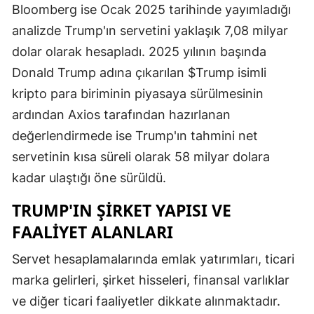
Bloomberg ise Ocak 2025 tarihinde yayımladığı
Malatya
analizde Trump'ın servetini yaklaşık 7,08 milyar
Manisa
dolar olarak hesapladı. 2025 yılının başında
Donald Trump adına çıkarılan $Trump isimli
Kahramanm
kripto para biriminin piyasaya sürülmesinin
Mardin
ardından Axios tarafından hazırlanan
değerlendirmede ise Trump'ın tahmini net
Muğla
servetinin kısa süreli olarak 58 milyar dolara
Muş
kadar ulaştığı öne sürüldü.
Nevşehir
TRUMP'IN ŞIRKET YAPISI VE
Niğde
FAALIYET ALANLARI
Ordu
Servet hesaplamalarında emlak yatırımları, ticari
marka gelirleri, şirket hisseleri, finansal varlıklar
Rize
ve diğer ticari faaliyetler dikkate alınmaktadır.
Sakarya