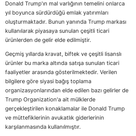
Donald Trump'ın mal varlığının temelini onlarca
Samsun
yıl boyunca sürdürdüğü emlak yatırımları
oluşturmaktadır. Bunun yanında Trump markası
Siirt
kullanılarak piyasaya sunulan çeşitli ticari
Sinop
ürünlerden de gelir elde edilmiştir.
Sivas
Geçmiş yıllarda kravat, biftek ve çeşitli lisanslı
Tekirdağ
ürünler bu marka altında satışa sunulan ticari
faaliyetler arasında gösterilmektedir. Verilen
Tokat
bilgilere göre siyasi bağış toplama
Trabzon
organizasyonlarından elde edilen bazı gelirler de
Tunceli
Trump Organization'a ait mülklerde
gerçekleştirilen konaklamalar ile Donald Trump
Şanlıurfa
ve müttefiklerinin avukatlık giderlerinin
Uşak
karşılanmasında kullanılmıştır.
Van