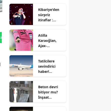
Kibariye'den
sürpriz
itiraflar :
Serenay
Sarıkaya ve
Atilla
Demet
tan Gönder
Karaoğlan,
Özdemir
Ajax-
hakkında
Shelbourne
neler söyledi?
maçında
Tatilcilere
düdük çalacak
l
sevindirici
haber!
AJet'ten yurt
içi bilet
Beton devri
fiyatlarında
bitiyor mu?
%30 indirim
İnşaat
yapımında
neler