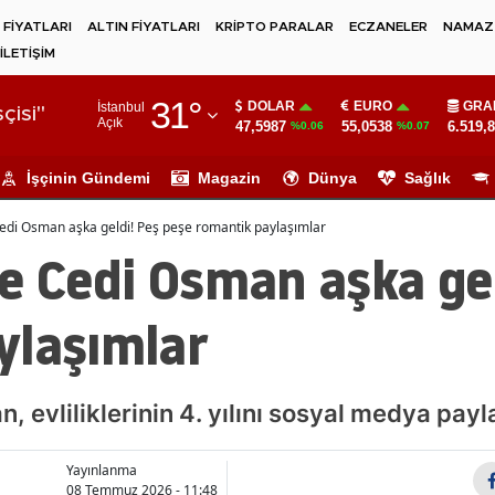
 FİYATLARI
ALTIN FİYATLARI
KRİPTO PARALAR
ECZANELER
NAMAZ 
İLETİŞİM
Adana
31
°
DOLAR
EURO
GRA
İstanbul
Adıyaman
çisi"
Açık
47,5987
55,0538
6.519,
%0.06
%0.07
Afyonkarahisar
İşçinin Gündemi
Magazin
Dünya
Sağlık
Ağrı
edi Osman aşka geldi! Peş peşe romantik paylaşımlar
Amasya
e Cedi Osman aşka gel
Ankara
ylaşımlar
Antalya
Artvin
 evliliklerinin 4. yılını sosyal medya payla
Aydın
Yayınlanma
Balıkesir
08 Temmuz 2026 - 11:48