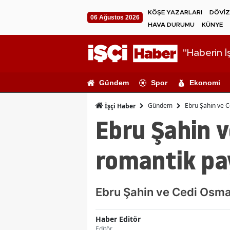
KÖŞE YAZARLARI
DÖVİZ
06 Ağustos 2026
HAVA DURUMU
KÜNYE
"Haberin İş
Gündem
Spor
Ekonomi
Gündem
Ebru Şahin ve C
İşçi Haber
Ebru Şahin v
romantik pa
Ebru Şahin ve Cedi Osman,
Haber Editör
Editör