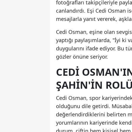
fotoğrafları takipçileriyle payl
canlandırdı. Eşi Cedi Osman i
mesajlarla yanıt vererek, aşklar
Cedi Osman, eşine olan sevgisi
yaptığı paylaşımlarda, "İyi ki 
duygularını ifade ediyor. Bu tü
gözler önüne seriyor.
CEDI OSMAN'I
ŞAHIN'IN ROLÜ
Cedi Osman, spor kariyerindeki
olduğunu dile getirdi. Müsabak
değerlendirdiklerini belirten m
yorumlarının kariyerinde kendis
durum, çiftin hem kişisel hem 