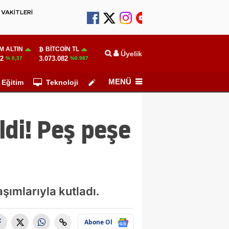
VAKİTLERİ
M ALTIN
BITCOIN TL
Üyelik
82
3.073.082
% 0,37
%0.987
MENÜ
Eğitim
Teknoloji
Köşe Yazarları
di! Peş peşe
şımlarıyla kutladı.
Abone Ol