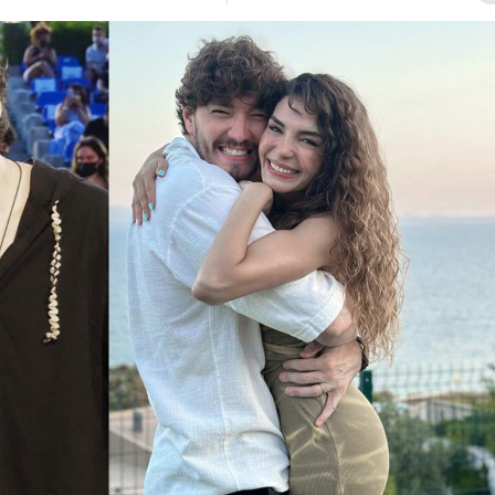
Bilecik
Bingöl
Bitlis
Bolu
Burdur
Bursa
Çanakkale
Çankırı
Çorum
Denizli
Diyarbakır