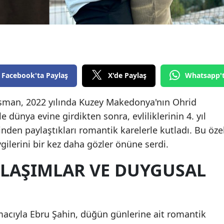
Edirne
Elazığ
Erzincan
Erzurum
Facebook'ta Paylaş
X'de Paylaş
Whatsapp'
Eskişehir
Osman, 2022 yılında Kuzey Makedonya'nın Ohrid
 dünya evine girdikten sonra, evliliklerinin 4. yıl
Gaziantep
en paylaştıkları romantik karelerle kutladı. Bu öze
Giresun
vgilerini bir kez daha gözler önüne serdi.
Gümüşhane
LAŞIMLAR VE DUYGUSAL
Hakkari
Hatay
macıyla Ebru Şahin, düğün günlerine ait romantik
Isparta