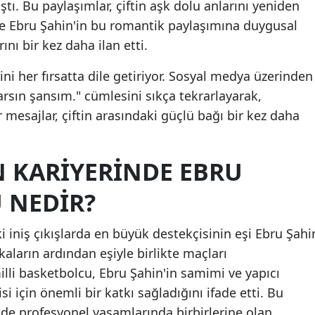
aştı. Bu paylaşımlar, çiftin aşk dolu anlarını yeniden
Mersin
se Ebru Şahin'in bu romantik paylaşımına duygusal
ını bir kez daha ilan etti.
İstanbul
ni her fırsatta dile getiriyor. Sosyal medya üzerinden
İzmir
varsın şansım." cümlesini sıkça tekrarlayarak,
Kars
r mesajlar, çiftin arasındaki güçlü bağı bir kez daha
Kastamonu
N KARIYERINDE EBRU
Kayseri
Kırklareli
 NEDIR?
Kırşehir
 iniş çıkışlarda en büyük destekçisinin eşi Ebru Şahi
Kocaeli
aların ardından eşiyle birlikte maçları
illi basketbolcu, Ebru Şahin'in samimi ve yapıcı
Konya
i için önemli bir katkı sağladığını ifade etti. Bu
Kütahya
de profesyonel yaşamlarında birbirlerine olan