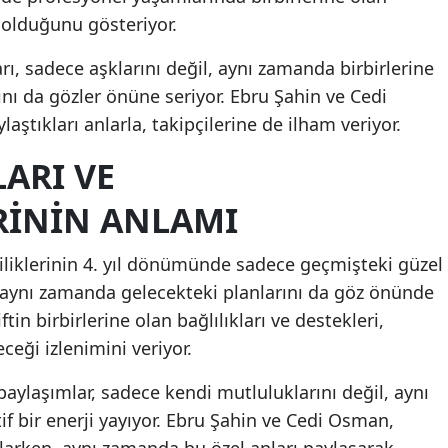
 olduğunu gösteriyor.
Malatya
rı, sadece aşklarını değil, aynı zamanda birbirlerine
Manisa
rını da gözler önüne seriyor. Ebru Şahin ve Cedi
Kahramanmaraş
ştıkları anlarla, takipçilerine de ilham veriyor.
Mardin
ARI VE
Muğla
RININ ANLAMI
Muş
iliklerinin 4. yıl dönümünde sadece geçmişteki güzel
Nevşehir
, aynı zamanda gelecekteki planlarını da göz önünde
tin birbirlerine olan bağlılıkları ve destekleri,
Niğde
ceği izlenimini veriyor.
Ordu
paylaşımlar, sadece kendi mutluluklarını değil, aynı
Rize
if bir enerji yayıyor. Ebru Şahin ve Cedi Osman,
Sakarya
kutlarken, aynı zamanda bu özel anları paylaşarak,