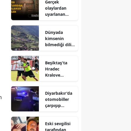
Gerçek
kullanılacak?
olaylardan
uyarlanan
filmler :
Sinemaya
Dünyada
ilhan veren
kimsenin
gerçek
bilmediği dilin
hikayeler
yaşadığı köy :
Khialing
Beşiktaş'ta
Hradec
Kralove
maçının
hazırlıkları
Diyarbakır'da
tamamlandı
n
otomobiller
çarpışıp
devrildi : 2
yaralı
Eski sevgilisi
tarafından