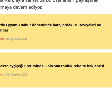
lmaya devam ediyor.
Samsun
Siirt
'de Eyyam-ı Bahur döneminde barajlardaki su seviyeleri ne
Sinop
mda?
dem
/ 05 Ağustos 2026
Sivas
Tekirdağ
Tokat
s'ta ayçiçeği üretiminde 3 bin 500 tonluk rekolte beklentisi
Trabzon
sir
/ 05 Ağustos 2026
Tunceli
Şanlıurfa
Uşak
Van