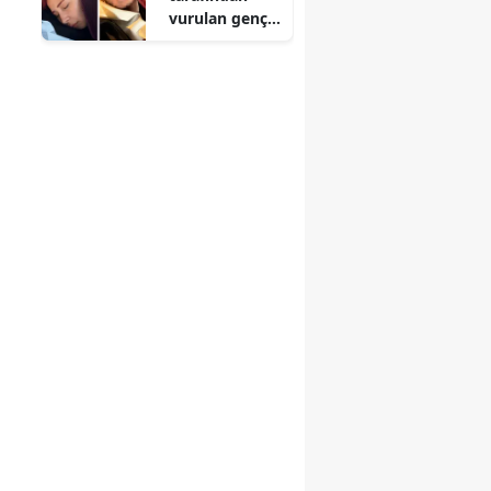
vurulan genç
kadın
yaşamını
yitirdi