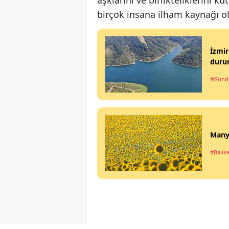
birçok insana ilham kaynağı o
İzmir
duru
#Gün
Manya
#Balıke