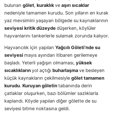
bulunan
gölet
,
kuraklık
ve
aşırı sıcaklar
Edirne
nedeniyle tamamen kurudu. Son yılların en kurak
Elazığ
yaz mevsimini yaşayan bölgede su kaynaklarının
Erzincan
seviyesi kritik düzeyde
düşerken, köylüler
hayvanlarını tankerlerle sulamak zorunda kalıyor.
Erzurum
Hayvancılık için yapılan
Yağcılı Göleti’nde su
Eskişehir
seviyesi
mayıs ayından itibaren gerilemeye
Gaziantep
başladı. Yeterli yağışın olmaması,
yüksek
Giresun
sıcaklıkların
yol açtığı
buharlaşma
ve besleyen
küçük kaynakların çekilmesiyle
gölet tamamen
Gümüşhan
kurudu
.
Kuruyan göletin
tabanında derin
Hakkari
çatlaklar oluşurken, bazı bölümler sazlıklarla
Hatay
kaplandı. Köyde yapılan diğer gölette de su
seviyesi bitme noktasına geldi.
Isparta