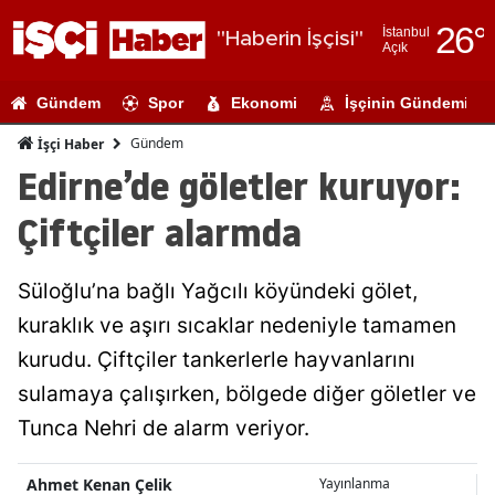
26
°
İstanbul
"Haberin İşçisi"
Açık
Adana
Gündem
Spor
Ekonomi
İşçinin Gündemi
Adıyaman
Gündem
İşçi Haber
Afyonkarahi
Edirne’de göletler kuruyor:
Ağrı
Çiftçiler alarmda
Amasya
Süloğlu’na bağlı Yağcılı köyündeki gölet,
Ankara
kuraklık ve aşırı sıcaklar nedeniyle tamamen
Antalya
kurudu. Çiftçiler tankerlerle hayvanlarını
Artvin
sulamaya çalışırken, bölgede diğer göletler ve
Tunca Nehri de alarm veriyor.
Aydın
Balıkesir
Ahmet Kenan Çelik
Yayınlanma