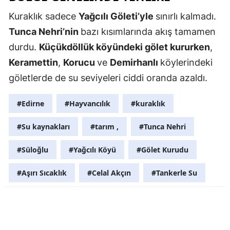
Kuraklık sadece
Yağcılı Göleti’yle
sınırlı kalmadı.
Malatya
Tunca Nehri’nin
bazı kısımlarında akış tamamen
Manisa
durdu.
Küçükdöllük köyündeki gölet kururken
,
Kahramanm
Keramettin
,
Korucu
ve
Demirhanlı
köylerindeki
göletlerde de su seviyeleri ciddi oranda azaldı.
Mardin
Muğla
#Edirne
#Hayvancılık
#kuraklık
Muş
#Su kaynakları
#tarım ,
#Tunca Nehri
Nevşehir
#Süloğlu
#Yağcılı Köyü
#Gölet Kurudu
Niğde
#Aşırı Sıcaklık
#Celal Akçın
#Tankerle Su
Ordu
Rize
Sakarya