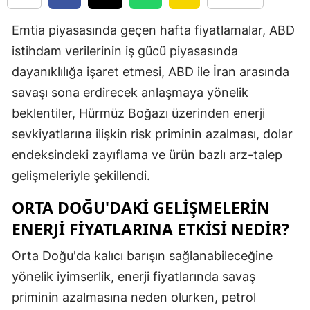
Edirne
Emtia piyasasında geçen hafta fiyatlamalar, ABD
Elazığ
istihdam verilerinin iş gücü piyasasında
dayanıklılığa işaret etmesi, ABD ile İran arasında
Erzincan
savaşı sona erdirecek anlaşmaya yönelik
Erzurum
beklentiler, Hürmüz Boğazı üzerinden enerji
Eskişehir
sevkiyatlarına ilişkin risk priminin azalması, dolar
endeksindeki zayıflama ve ürün bazlı arz-talep
Gaziantep
gelişmeleriyle şekillendi.
Giresun
ORTA DOĞU'DAKI GELIŞMELERIN
Gümüşhan
ENERJI FIYATLARINA ETKISI NEDIR?
Hakkari
Orta Doğu'da kalıcı barışın sağlanabileceğine
Hatay
yönelik iyimserlik, enerji fiyatlarında savaş
priminin azalmasına neden olurken, petrol
Isparta