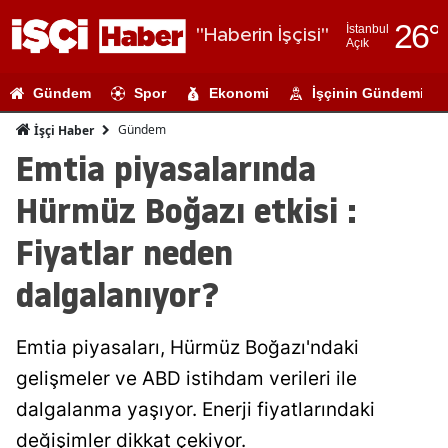
26
°
İstanbul
"Haberin İşçisi"
Açık
Adana
Gündem
Spor
Ekonomi
İşçinin Gündemi
Adıyaman
Gündem
İşçi Haber
Afyonkarahi
Emtia piyasalarında
Ağrı
Hürmüz Boğazı etkisi :
Amasya
Fiyatlar neden
Ankara
dalgalanıyor?
Antalya
Emtia piyasaları, Hürmüz Boğazı'ndaki
Artvin
gelişmeler ve ABD istihdam verileri ile
Aydın
dalgalanma yaşıyor. Enerji fiyatlarındaki
Balıkesir
değişimler dikkat çekiyor.