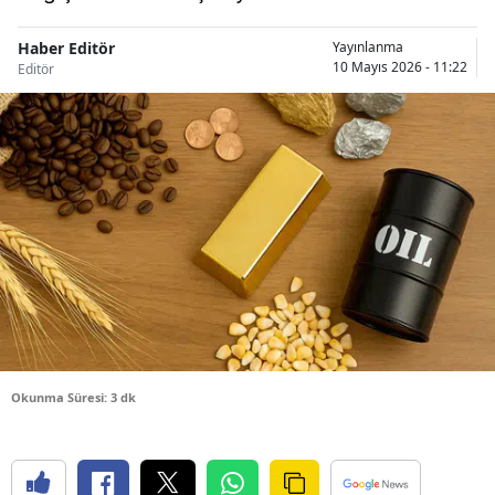
Bilecik
Haber Editör
Yayınlanma
10 Mayıs 2026 - 11:22
Bingöl
Editör
Bitlis
Bolu
Burdur
Bursa
Çanakkale
Çankırı
Çorum
Okunma Süresi: 3 dk
Denizli
Diyarbakır