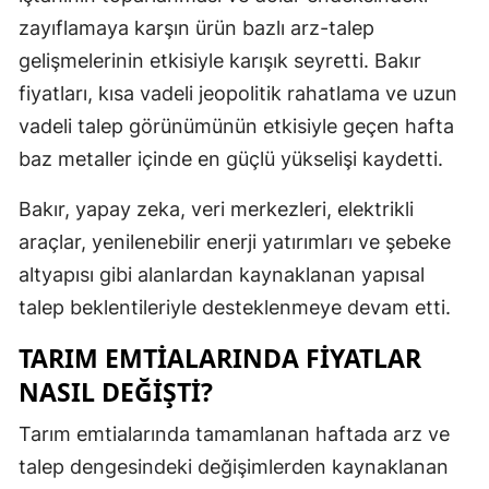
zayıflamaya karşın ürün bazlı arz-talep
Yozgat
gelişmelerinin etkisiyle karışık seyretti. Bakır
Zonguldak
fiyatları, kısa vadeli jeopolitik rahatlama ve uzun
vadeli talep görünümünün etkisiyle geçen hafta
Aksaray
baz metaller içinde en güçlü yükselişi kaydetti.
Bayburt
Bakır, yapay zeka, veri merkezleri, elektrikli
Karaman
araçlar, yenilenebilir enerji yatırımları ve şebeke
Kırıkkale
altyapısı gibi alanlardan kaynaklanan yapısal
talep beklentileriyle desteklenmeye devam etti.
Batman
TARIM EMTIALARINDA FIYATLAR
Şırnak
NASIL DEĞIŞTI?
Bartın
Tarım emtialarında tamamlanan haftada arz ve
Ardahan
talep dengesindeki değişimlerden kaynaklanan
Iğdır