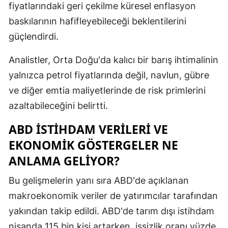
fiyatlarındaki geri çekilme küresel enflasyon
Mersin
baskılarının hafifleyebileceği beklentilerini
İstanbul
güçlendirdi.
İzmir
Analistler, Orta Doğu'da kalıcı bir barış ihtimalinin
yalnızca petrol fiyatlarında değil, navlun, gübre
Kars
ve diğer emtia maliyetlerinde de risk primlerini
Kastamonu
azaltabileceğini belirtti.
Kayseri
ABD İSTIHDAM VERILERI VE
Kırklareli
EKONOMIK GÖSTERGELER NE
ANLAMA GELIYOR?
Kırşehir
Bu gelişmelerin yanı sıra ABD'de açıklanan
Kocaeli
makroekonomik veriler de yatırımcılar tarafından
Konya
yakından takip edildi. ABD'de tarım dışı istihdam
Kütahya
nisanda 115 bin kişi artarken, işsizlik oranı yüzde