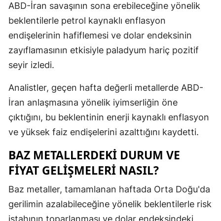
ABD-İran savaşının sona erebileceğine yönelik
Samsun
beklentilerle petrol kaynaklı enflasyon
endişelerinin hafiflemesi ve dolar endeksinin
Siirt
zayıflamasının etkisiyle paladyum hariç pozitif
Sinop
seyir izledi.
Sivas
Analistler, geçen hafta değerli metallerde ABD-
Tekirdağ
İran anlaşmasına yönelik iyimserliğin öne
çıktığını, bu beklentinin enerji kaynaklı enflasyon
Tokat
ve yüksek faiz endişelerini azalttığını kaydetti.
Trabzon
BAZ METALLERDEKI DURUM VE
Tunceli
FIYAT GELIŞMELERI NASIL?
Şanlıurfa
Baz metaller, tamamlanan haftada Orta Doğu'da
Uşak
gerilimin azalabileceğine yönelik beklentilerle risk
iştahının toparlanması ve dolar endeksindeki
Van