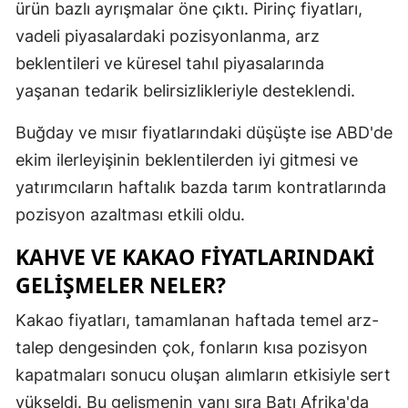
ürün bazlı ayrışmalar öne çıktı. Pirinç fiyatları,
vadeli piyasalardaki pozisyonlanma, arz
Yalova
beklentileri ve küresel tahıl piyasalarında
Karabük
yaşanan tedarik belirsizlikleriyle desteklendi.
Kilis
Buğday ve mısır fiyatlarındaki düşüşte ise ABD'de
Osmaniye
ekim ilerleyişinin beklentilerden iyi gitmesi ve
Düzce
yatırımcıların haftalık bazda tarım kontratlarında
pozisyon azaltması etkili oldu.
KAHVE VE KAKAO FIYATLARINDAKI
GELIŞMELER NELER?
Kakao fiyatları, tamamlanan haftada temel arz-
talep dengesinden çok, fonların kısa pozisyon
kapatmaları sonucu oluşan alımların etkisiyle sert
yükseldi. Bu gelişmenin yanı sıra Batı Afrika'da