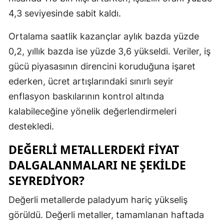
4,3 seviyesinde sabit kaldı.
Malatya
Ortalama saatlik kazançlar aylık bazda yüzde
Manisa
0,2, yıllık bazda ise yüzde 3,6 yükseldi. Veriler, iş
Kahramanm
gücü piyasasının direncini koruduğuna işaret
Mardin
ederken, ücret artışlarındaki sınırlı seyir
enflasyon baskılarının kontrol altında
Muğla
kalabileceğine yönelik değerlendirmeleri
Muş
destekledi.
Nevşehir
DEĞERLI METALLERDEKI FIYAT
Niğde
DALGALANMALARI NE ŞEKILDE
SEYREDIYOR?
Ordu
Değerli metallerde paladyum hariç yükseliş
Rize
görüldü. Değerli metaller, tamamlanan haftada
Sakarya