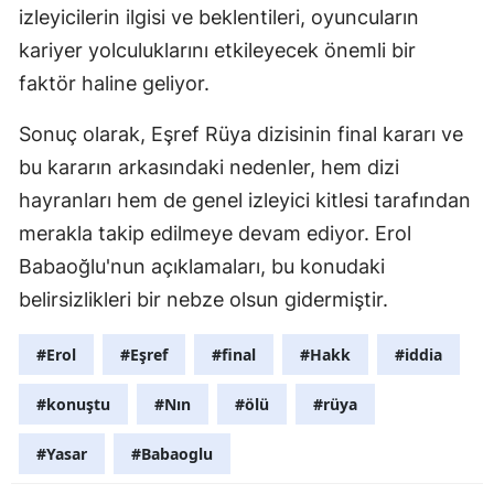
izleyicilerin ilgisi ve beklentileri, oyuncuların
Yozgat
kariyer yolculuklarını etkileyecek önemli bir
faktör haline geliyor.
Zonguldak
Aksaray
Sonuç olarak, Eşref Rüya dizisinin final kararı ve
bu kararın arkasındaki nedenler, hem dizi
Bayburt
hayranları hem de genel izleyici kitlesi tarafından
Karaman
merakla takip edilmeye devam ediyor. Erol
Babaoğlu'nun açıklamaları, bu konudaki
Kırıkkale
belirsizlikleri bir nebze olsun gidermiştir.
Batman
#Erol
#Eşref
#final
#Hakk
#iddia
Şırnak
Bartın
#konuştu
#Nın
#ölü
#rüya
Ardahan
#Yasar
#Babaoglu
Iğdır