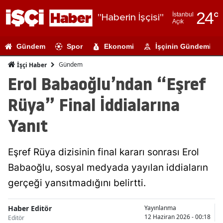
24
°
İstanbul
"Haberin İşçisi"
Açık
Adana
Gündem
Spor
Ekonomi
İşçinin Gündemi
Adıyaman
Gündem
İşçi Haber
Afyonkarahi
Erol Babaoğlu’ndan “Eşref
Ağrı
Rüya” Final İddialarına
Amasya
Yanıt
Ankara
Eşref Rüya dizisinin final kararı sonrası Erol
Antalya
Babaoğlu, sosyal medyada yayılan iddiaların
Artvin
gerçeği yansıtmadığını belirtti.
Aydın
Haber Editör
Yayınlanma
Balıkesir
12 Haziran 2026 - 00:18
Editör