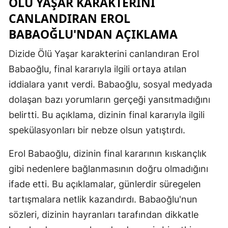
ÖLÜ YAŞAR KARAKTERINI
Mersin
CANLANDIRAN EROL
BABAOĞLU'NDAN AÇIKLAMA
İstanbul
Dizide Ölü Yaşar karakterini canlandıran Erol
İzmir
Babaoğlu, final kararıyla ilgili ortaya atılan
Kars
iddialara yanıt verdi. Babaoğlu, sosyal medyada
Kastamonu
dolaşan bazı yorumların gerçeği yansıtmadığını
belirtti. Bu açıklama, dizinin final kararıyla ilgili
Kayseri
spekülasyonları bir nebze olsun yatıştırdı.
Kırklareli
Erol Babaoğlu, dizinin final kararının kıskançlık
Kırşehir
gibi nedenlere bağlanmasının doğru olmadığını
Kocaeli
ifade etti. Bu açıklamalar, günlerdir süregelen
tartışmalara netlik kazandırdı. Babaoğlu'nun
Konya
sözleri, dizinin hayranları tarafından dikkatle
Kütahya