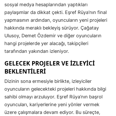
sosyal medya hesaplarından yaptıkları
Samsun
paylaşımlar da dikkat çekti. Eşref Rüya’nın final
Siirt
yapmasının ardından, oyuncuların yeni projeleri
hakkında meraklı bekleyiş sürüyor. Çağatay
Sinop
Ulusoy, Demet Özdemir ve diğer oyuncuların
Sivas
hangi projelerde yer alacağı, takipçileri
tarafından yakından izleniyor.
Tekirdağ
GELECEK PROJELER VE İZLEYICI
Tokat
BEKLENTILERI
Trabzon
Dizinin sona ermesiyle birlikte, izleyiciler
Tunceli
oyuncuların gelecekteki projeleri hakkında bilgi
Şanlıurfa
sahibi olmayı arzuluyor. Eşref Rüya’nın başrol
oyuncuları, kariyerlerine yeni yönler vermek
Uşak
üzere çalışmalara devam ediyor. Bu süreçte,
Van