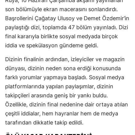
Rüya, 10 Haziran Çarşamba akşamı yayınlanan
Edirne
son bölümüyle ekran macerasını sonlandırdı.
Başrollerini Çağatay Ulusoy ve Demet Özdemir’in
Elazığ
paylaştığı dizi, toplamda 47 bölüm yayınladı. Dizi
Erzincan
final kararıyla birlikte sosyal medyada birçok
Erzurum
iddia ve spekülasyon gündeme geldi.
Eskişehir
Dizinin finalinin ardından, izleyiciler ve magazin
dünyası, dizinin neden sona erdiği konusunda
Gaziantep
farklı yorumlar yapmaya başladı. Sosyal medya
Giresun
platformlarında yapılan paylaşımlar, dizinin
Gümüşhan
takipçileri arasında geniş bir yankı buldu.
Özellikle, dizinin final nedenine dair ortaya atılan
Hakkari
çeşitli iddialar, hem hayranlar hem de medya
Hatay
tarafından dikkatle takip edildi.
Isparta