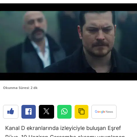
Bilecik
Bingöl
Bitlis
Bolu
Burdur
Bursa
Çanakkale
Okunma Süresi: 2 dk
Çankırı
Çorum
Denizli
Kanal D ekranlarında izleyiciyle buluşan Eşref
Diyarbakır