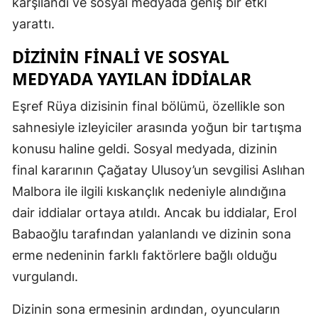
karşılandı ve sosyal medyada geniş bir etki
Malatya
yarattı.
Manisa
DIZININ FINALI VE SOSYAL
MEDYADA YAYILAN İDDIALAR
Kahramanm
Eşref Rüya dizisinin final bölümü, özellikle son
Mardin
sahnesiyle izleyiciler arasında yoğun bir tartışma
Muğla
konusu haline geldi. Sosyal medyada, dizinin
Muş
final kararının Çağatay Ulusoy’un sevgilisi Aslıhan
Malbora ile ilgili kıskançlık nedeniyle alındığına
Nevşehir
dair iddialar ortaya atıldı. Ancak bu iddialar, Erol
Niğde
Babaoğlu tarafından yalanlandı ve dizinin sona
erme nedeninin farklı faktörlere bağlı olduğu
Ordu
vurgulandı.
Rize
Dizinin sona ermesinin ardından, oyuncuların
Sakarya