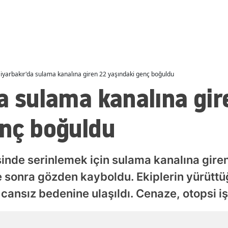
Malatya
Manisa
Kahramanmaraş
iyarbakır'da sulama kanalına giren 22 yaşındaki genç boğuldu
Mardin
a sulama kanalına gir
Muğla
enç boğuldu
Muş
Nevşehir
esinde serinlemek için sulama kanalına gire
Niğde
sonra gözden kayboldu. Ekiplerin yürüttü
Ordu
nsız bedenine ulaşıldı. Cenaze, otopsi iş
Rize
Sakarya