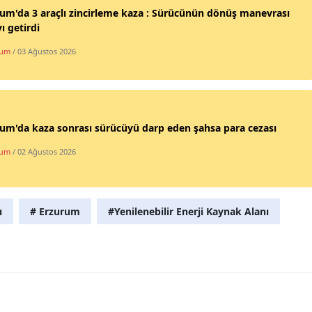
um'da 3 araçlı zincirleme kaza : Sürücünün dönüş manevrası
Mersin
ı getirdi
İstanbul
rum
/ 03 Ağustos 2026
İzmir
Kars
um'da kaza sonrası sürücüyü darp eden şahsa para cezası
Kastamonu
rum
/ 02 Ağustos 2026
Kayseri
Kırklareli
ı
# Erzurum
#Yenilenebilir Enerji Kaynak Alanı
Kırşehir
Kocaeli
Konya
Kütahya