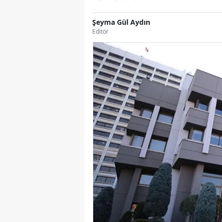
Şeyma Gül Aydın
Editör