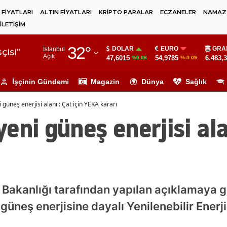
 FİYATLARI
ALTIN FİYATLARI
KRİPTO PARALAR
ECZANELER
NAMAZ 
İLETİŞİM
Adana
32
°
DOLAR
EURO
GRA
İstanbul
Adıyaman
çisi"
Açık
47,6015
54,9785
6.483,
%0.06
%-0.09
Afyonkarahisar
İşçinin Gündemi
Magazin
Dünya
Sağlık
Ağrı
güneş enerjisi alanı : Çat için YEKA kararı
Amasya
ni güneş enerjisi alan
Ankara
Antalya
Artvin
r Bakanlığı tarafından yapılan açıklamaya 
Aydın
 güneş enerjisine dayalı Yenilenebilir Ener
Balıkesir