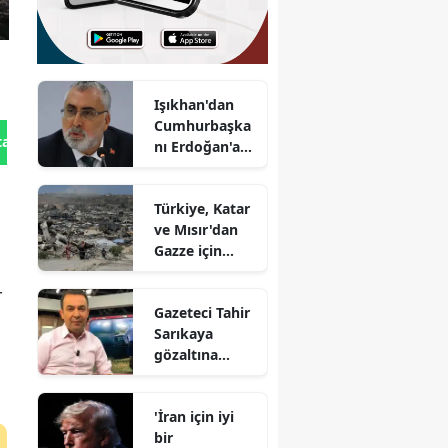
Işıkhan'dan
Cumhurbaşka
tan Gönder
nı Erdoğan'a
yönelik
eleştirilere
Türkiye, Katar
tepki
ve Mısır'dan
Gazze için
ortak
açıklama
r
Gazeteci Tahir
Sarıkaya
gözaltına
alındı
'İran için iyi
bir