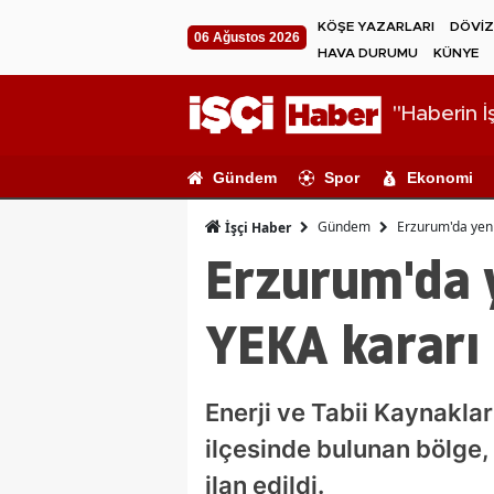
KÖŞE YAZARLARI
DÖVİZ
06 Ağustos 2026
HAVA DURUMU
KÜNYE
"Haberin İş
Gündem
Spor
Ekonomi
Gündem
Erzurum'da yeni 
İşçi Haber
Erzurum'da ye
YEKA kararı
Enerji ve Tabii Kaynakla
ilçesinde bulunan bölge,
ilan edildi.