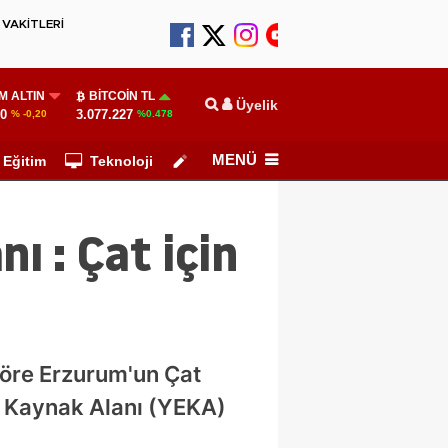
VAKİTLERİ
M ALTIN
BITCOIN TL
Üyelik
30
3.077.227
% -0,20
%0.478
MENÜ
Eğitim
Teknoloji
Köşe Yazarları
ı : Çat için
göre Erzurum'un Çat
ji Kaynak Alanı (YEKA)