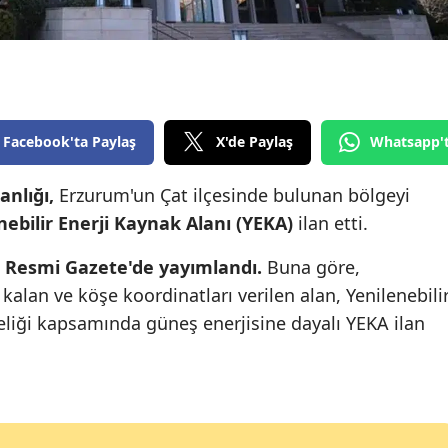
Edirne
Elazığ
Erzincan
Facebook'ta Paylaş
X'de Paylaş
Whatsapp'
Erzurum
Eskişehir
anlığı,
Erzurum'un Çat ilçesinde bulunan bölgeyi
nebilir Enerji Kaynak Alanı (YEKA)
ilan etti.
Gaziantep
,
Resmi Gazete'de yayımlandı.
Buna göre,
Giresun
 kalan ve köşe koordinatları verilen alan, Yenilenebili
Gümüşhane
eliği kapsamında güneş enerjisine dayalı YEKA ilan
Hakkari
Hatay
Isparta