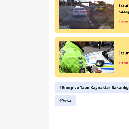
Erzur
kazay
#Erzu
Erzur
#Erzu
#Enerji ve Tabii Kaynaklar Bakanlığ
#Yeka