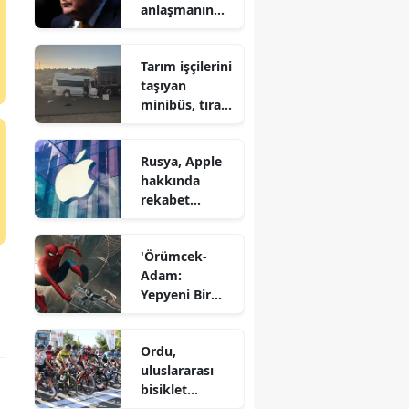
anlaşmanın
son şansı'
Tarım işçilerini
taşıyan
minibüs, tıra
çarptı
Rusya, Apple
hakkında
rekabet
soruşturması
başlattı
'Örümcek-
Adam:
Yepyeni Bir
Gün'
Türkiye'de
Ordu,
gişeye hızlı
uluslararası
başladı
bisiklet
yarışlarına ev