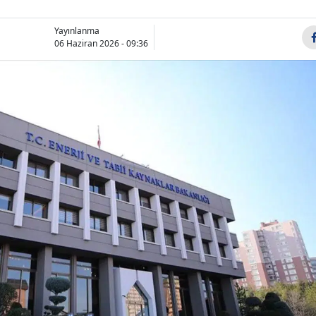
Bilecik
Yayınlanma
Bingöl
06 Haziran 2026 - 09:36
Bitlis
Bolu
Burdur
Bursa
Çanakkale
Çankırı
Çorum
Denizli
Diyarbakır