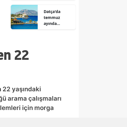
sahipliği
Datça'da
yapacak
temmuz
ayında
ziyaretçi
yoğunluğu
en 22
n 22 yaşındaki
ğü arama çalışmaları
lemleri için morga