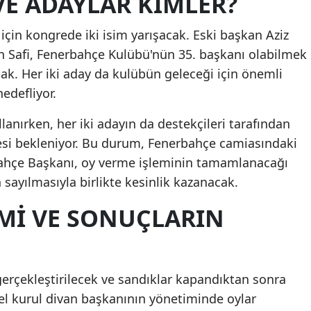
VE ADAYLAR KIMLER?
Mersin
çin kongrede iki isim yarışacak. Eski başkan Aziz
İstanbul
an Safi, Fenerbahçe Kulübü'nün 35. başkanı olabilmek
acak. Her iki aday da kulübün geleceği için önemli
İzmir
edefliyor.
Kars
lanırken, her iki adayın da destekçileri tarafından
Kastamonu
esi bekleniyor. Bu durum, Fenerbahçe camiasındaki
rbahçe Başkanı, oy verme işleminin tamamlanacağı
Kayseri
 sayılmasıyla birlikte kesinlik kazanacak.
Kırklareli
EMI VE SONUÇLARIN
Kırşehir
Kocaeli
Konya
erçekleştirilecek ve sandıklar kapandıktan sonra
nel kurul divan başkanının yönetiminde oylar
Kütahya