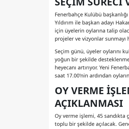
SEÇIM SÜRECI 
Fenerbahçe Kulübü başkanlığı i
Yıldırım ile başkan adayı Hak
için üyelerin oylarına talip ol
projeler ve vizyonlar sunmayı h
Seçim günü, üyeler oylarını kul
yoğun bir şekilde desteklenm
heyecanı artırıyor. Yeni Fene
saat 17.00'nin ardından oyların
OY VERME İŞL
AÇIKLANMASI
Oy verme işlemi, 45 sandıkta g
toplu bir şekilde açılacak. Ge