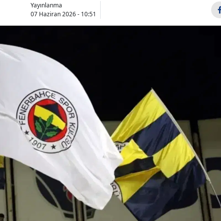
Yayınlanma
Bilecik
07 Haziran 2026 - 10:51
Bingöl
Bitlis
Bolu
Burdur
Bursa
Çanakkale
Çankırı
Çorum
Denizli
Diyarbakır