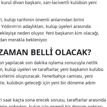
kurul divan başkanı, sarı-lacivertli kulübün yeni
Malatya
Manisa
, kulüp tarihinin önemli anlarından birini
 Yıldırım'ın adaylıkları, kulüp üyeleri arasında
Kahramanmaraş
bekleyişe neden oluyor. Yeni başkanın kim olacağı,
Mardin
ndan merakla bekleniyor.
Muğla
ZAMAN BELLI OLACAK?
Muş
n yapılacak son dakika oylama sonucuyla netlik
Nevşehir
, kulüp üyeleri ve taraftarlar, yeni başkanın kulübü
irlerini oluşturacak. Fenerbahçe camiası, yeni
Niğde
kte, kulübün geleceği için yeni bir döneme adım
Ordu
Rize
 saat kaçta sona erecek sorusu, taraftarlar arasında
Sakarya
erin ardından, kulüp için önemli bir dönüm noktası