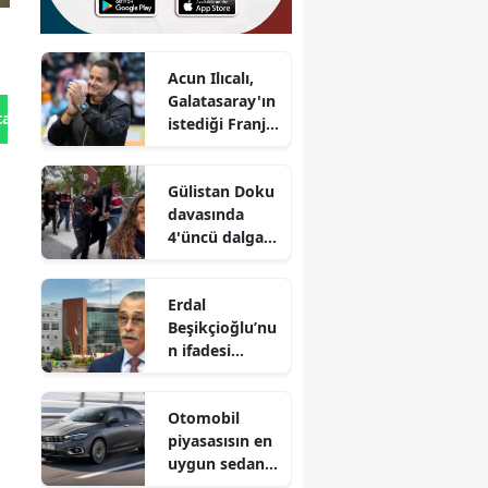
Acun Ilıcalı,
Galatasaray'ın
tan Gönder
istediği Franjo
Ivanovic'e
talip oldu
Gülistan Doku
davasında
4'üncü dalga
operasyon
Erdal
Beşikçioğlu’nu
n ifadesi
ortaya çıktı :
Aylık geliri 2,5
Otomobil
milyon TL
piyasasısın en
uygun sedan
tipi aracı!