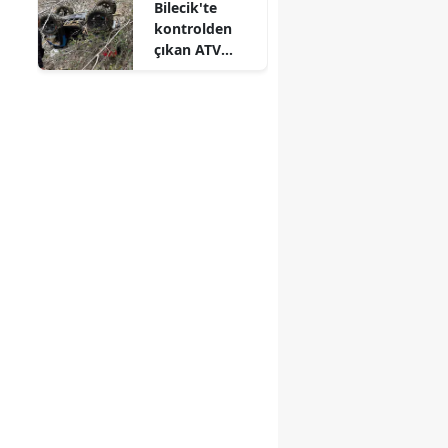
Bilecik'te
kontrolden
çıkan ATV
devrildi : 1
yaralı