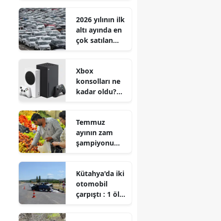
Egea'dan
2026 yılının ilk
80.900 TL daha
altı ayında en
ucuz!
çok satılan
otomobil
markaları belli
Xbox
oldu
konsolları ne
kadar oldu?
Zam yapılacak
mı?
Temmuz
ayının zam
şampiyonu
hangi ürün
oldu?
Kütahya'da iki
otomobil
çarpıştı : 1 ölü,
4 yaralı