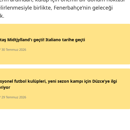
irlenmesiyle birlikte, Fenerbahçe'nin geleceği
Samsun
k.
Siirt
Sinop
taş Midtjylland'ı geçti! Italiano tarihe geçti
Sivas
/ 30 Temmuz 2026
Tekirdağ
Tokat
Trabzon
syonel futbol kulüpleri, yeni sezon kampı için Düzce’ye ilgi
riyor
Tunceli
/ 29 Temmuz 2026
Şanlıurfa
Uşak
Van