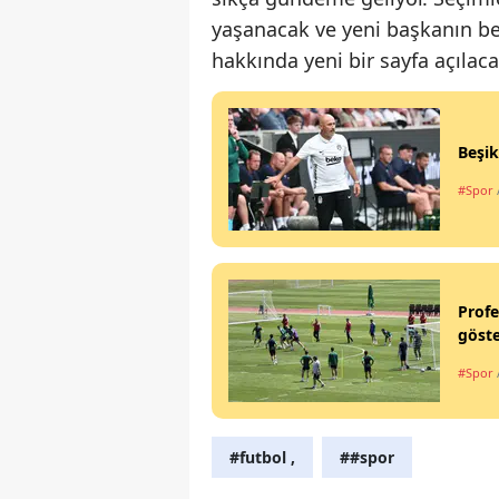
yaşanacak ve yeni başkanın bel
hakkında yeni bir sayfa açılaca
Beşik
#Spor
Profe
göste
#Spor
#futbol ,
##spor