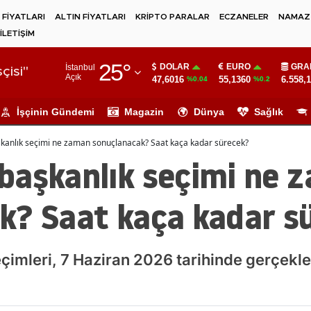
 FİYATLARI
ALTIN FİYATLARI
KRİPTO PARALAR
ECZANELER
NAMAZ 
İLETİŞİM
Adana
25
°
DOLAR
EURO
GRA
İstanbul
Adıyaman
çisi"
Açık
47,6016
55,1360
6.558,
%0.04
%0.2
Afyonkarahisar
İşçinin Gündemi
Magazin
Dünya
Sağlık
Ağrı
kanlık seçimi ne zaman sonuçlanacak? Saat kaça kadar sürecek?
Amasya
başkanlık seçimi ne 
Ankara
k? Saat kaça kadar s
Antalya
Artvin
imleri, 7 Haziran 2026 tarihinde gerçekleş
Aydın
Balıkesir