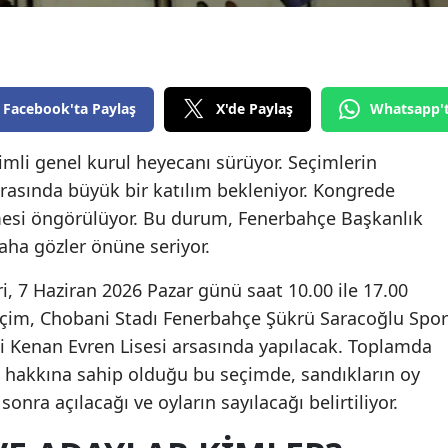
Edirne
Elazığ
Erzincan
Facebook'ta Paylaş
X'de Paylaş
Whatsapp'
Erzurum
mli genel kurul heyecanı sürüyor. Seçimlerin
arasında büyük bir katılım bekleniyor. Kongrede
Eskişehir
mesi öngörülüyor. Bu durum, Fenerbahçe Başkanlık
Gaziantep
aha gözler önüne seriyor.
Giresun
, 7 Haziran 2026 Pazar günü saat 10.00 ile 17.00
Gümüşhane
Seçim, Chobani Stadı Fenerbahçe Şükrü Saracoğlu Spor
ki Kenan Evren Lisesi arsasında yapılacak. Toplamda
Hakkari
 hakkına sahip olduğu bu seçimde, sandıkların oy
Hatay
ra açılacağı ve oyların sayılacağı belirtiliyor.
Isparta