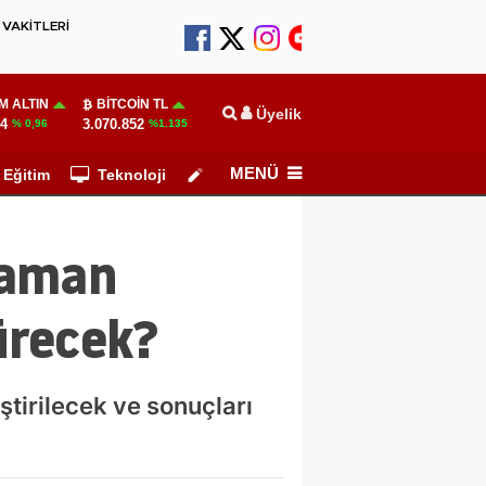
VAKİTLERİ
M ALTIN
BITCOIN TL
Üyelik
14
3.070.852
% 0,96
%1.135
MENÜ
Eğitim
Teknoloji
Köşe Yazarları
zaman
ürecek?
tirilecek ve sonuçları