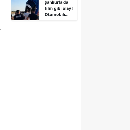
N
Şanlıurfa'da
yaralandı
film gibi olay !
Otomobili
dereye uçtu,
kendini 'öldü'
,
gösterme
planı ortaya
çıktı
a