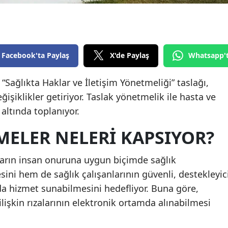
Edirne
Elazığ
Erzincan
Facebook'ta Paylaş
X'de Paylaş
Whatsapp'
Erzurum
 “Sağlıkta Haklar ve İletişim Yönetmeliği” taslağı,
işiklikler getiriyor. Taslak yönetmelik ile hasta ve
Eskişehir
 altında toplanıyor.
Gaziantep
MELER NELERI KAPSIYOR?
Giresun
Gümüşhane
arın insan onuruna uygun biçimde sağlık
ini hem de sağlık çalışanlarının güvenli, destekleyic
Hakkari
da hizmet sunabilmesini hedefliyor. Buna göre,
Hatay
lişkin rızalarının elektronik ortamda alınabilmesi
Isparta