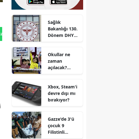
Sağlık
Bakanlığı 130.
tan Gönder
Dönem DHY
kurası ne
zaman
Okullar ne
çekilecek?
zaman
Sonuçlar ne
açılacak?
zaman
2026-2027
açıklanacak?
eğitim
Xbox, Steam'i
öğretim yılı
devre dışı mı
okul açılış
bırakıyor?
tarihleri
i
Gazze'de 3'ü
çocuk 9
Filistinli
hayatını