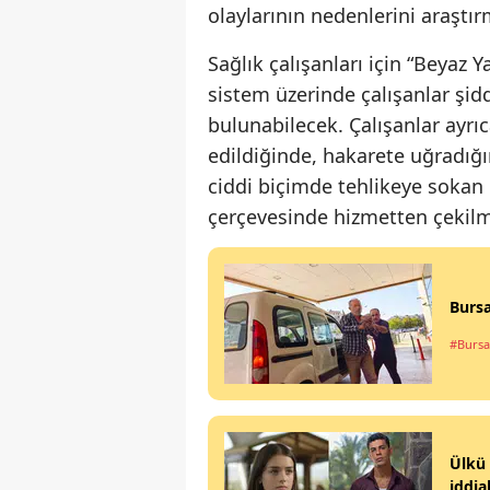
olaylarının nedenlerini araştı
Sağlık çalışanları için “Beyaz 
sistem üzerinde çalışanlar şid
bulunabilecek. Çalışanlar ayrıc
edildiğinde, hakarete uğradığı
ciddi biçimde tehlikeye sokan d
çerçevesinde hizmetten çekilm
Bursa
#Bursa
Ülkü 
iddia