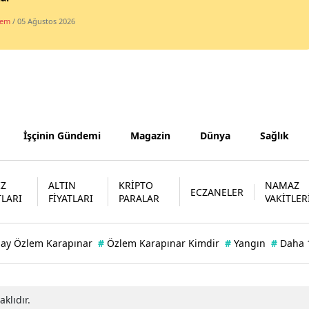
dem
/ 05 Ağustos 2026
Yozgat
Zonguldak
Aksaray
Bayburt
İşçinin Gündemi
Magazin
Dünya
Sağlık
Karaman
Kırıkkale
İZ
ALTIN
KRİPTO
NAMAZ
ECZANELER
Batman
TLARI
FİYATLARI
PARALAR
VAKİTLER
Şırnak
bay Özlem Karapınar
#
Özlem Karapınar Kimdir
#
Yangın
#
Daha 
Bartın
Ardahan
klıdır.
Iğdır