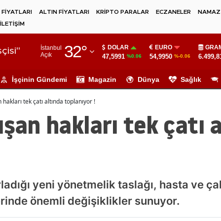
 FİYATLARI
ALTIN FİYATLARI
KRİPTO PARALAR
ECZANELER
NAMAZ 
İLETİŞİM
Adana
32
°
DOLAR
EURO
GRAM
İstanbul
Adıyaman
çisi"
Açık
47,5991
54,9950
6.499,8
%0.06
%-0.06
Afyonkarahisar
İşçinin Gündemi
Magazin
Dünya
Sağlık
Ağrı
 hakları tek çatı altında toplanıyor !
Amasya
ışan hakları tek çatı 
Ankara
Antalya
Artvin
rladığı yeni yönetmelik taslağı, hasta ve çal
Aydın
rinde önemli değişiklikler sunuyor.
Balıkesir