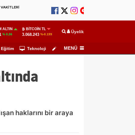
VAKİTLERİ
 ALTIN
BITCOIN TL
Üyelik
1
3.068.243
% 0,06
%-0.199
MENÜ
Eğitim
Teknoloji
Köşe Yazarları
altında
ışan haklarını bir araya