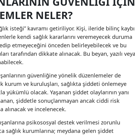
NLARININ GÜVENLIĞI İÇI
Malatya
EMLER NELER?
Manisa
k isteği” kavramı getiriliyor. Kişi, ileride bilinç kaybı
Kahramanmaraş
denlerle kendi sağlık kararlarını veremeyecek duruma
l edip etmeyeceğini önceden belirleyebilecek ve bu
Mardin
ları tarafından dikkate alınacak. Bu beyan, yazılı vey
Muğla
nabilecek.
Muş
ışanlarının güvenliğine yönelik düzenlemeler de
ık kurum ve kuruluşları, sağlıkta şiddeti önlemeye
Nevşehir
la yükümlü olacak. Yaşanan şiddet olaylarının yanı
Niğde
mlanan, şiddetle sonuçlanmayan ancak ciddi risk
Ordu
na alınacak ve incelenecek.
Rize
ışanlarına psikososyal destek verilmesi zorunlu
ıca sağlık kurumlarına; meydana gelen şiddet
Sakarya