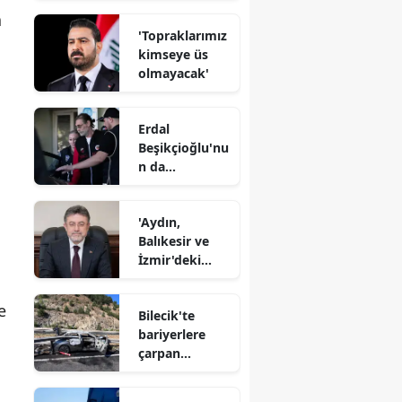
kaybetti
a
'Topraklarımız
kimseye üs
olmayacak'
Erdal
Beşikçioğlu'nu
n da
aralarında
bulunduğu 55
'Aydın,
şüpheli
Balıkesir ve
adliyeye sevk
İzmir'deki
edildi
orman
yangınları
e
Bilecik'te
kontrol
bariyerlere
altında'
çarpan
otomobil alev
aldı : 3 asker