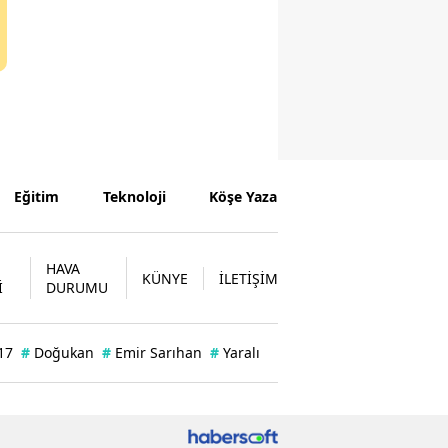
Eğitim
Teknoloji
Köşe Yazarları
HAVA
KÜNYE
İLETİŞİM
İ
DURUMU
17
#
Doğukan
#
Emir Sarıhan
#
Yaralı