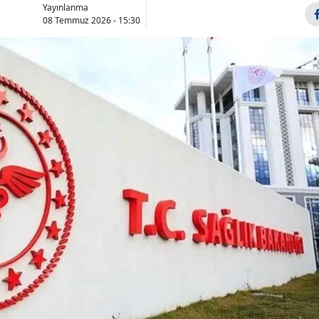
Yayınlanma
Bilecik
08 Temmuz 2026 - 15:30
Bingöl
Bitlis
Bolu
Burdur
Bursa
Çanakkale
Çankırı
Çorum
Denizli
Diyarbakır