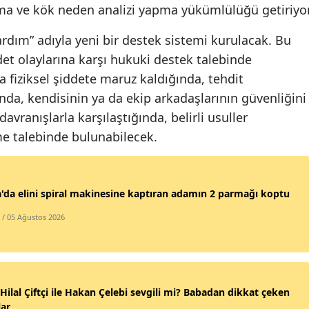
rma ve kök neden analizi yapma yükümlülüğü getiriyor
Samsun
Yardım” adıyla yeni bir destek sistemi kurulacak. Bu
Siirt
det olaylarına karşı hukuki destek talebinde
a fiziksel şiddete maruz kaldığında, tehdit
Sinop
nda, kendisinin ya da ekip arkadaşlarının güvenliğini
Sivas
avranışlarla karşılaştığında, belirli usuller
e talebinde bulunabilecek.
Tekirdağ
Tokat
Trabzon
'da elini spiral makinesine kaptıran adamın 2 parmağı koptu
/ 05 Ağustos 2026
Tunceli
Şanlıurfa
Uşak
Hilal Çiftçi ile Hakan Çelebi sevgili mi? Babadan dikkat çeken
Van
lar