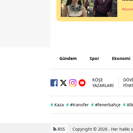
#Gün
Gündem
Spor
Ekonomi
KÖŞE
DÖV
YAZARLARI
FİYA
#
Kaza
#
#transfer
#
#fenerbahçe
#
Al
RSS
Copyright © 2026 . Her hakkı sa