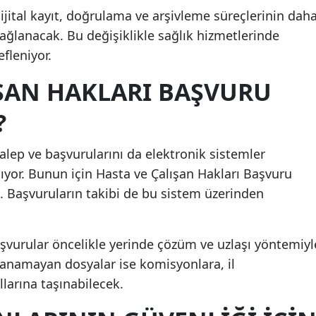
ijital kayıt, doğrulama ve arşivleme süreçlerinin dah
Mersin
sağlanacak. Bu değişiklikle sağlık hizmetlerinde
İstanbul
efleniyor.
İzmir
IŞAN HAKLARI BAŞVURU
Kars
?
Kastamonu
talep ve başvurularını da elektronik sistemler
Kayseri
ıyor. Bunun için Hasta ve Çalışan Hakları Başvuru
. Başvuruların takibi de bu sistem üzerinden
Kırklareli
Kırşehir
vurular öncelikle yerinde çözüm ve uzlaşı yöntemiyl
Kocaeli
anamayan dosyalar ise komisyonlara, il
Konya
llarına taşınabilecek.
Kütahya