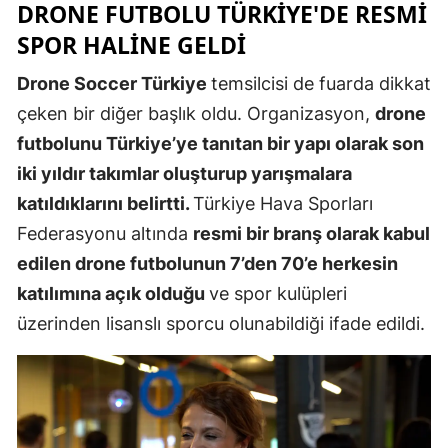
DRONE FUTBOLU TÜRKIYE'DE RESMI
Yozgat
SPOR HALINE GELDI
Zonguldak
Drone Soccer Türkiye
temsilcisi de fuarda dikkat
çeken bir diğer başlık oldu. Organizasyon,
drone
Aksaray
futbolunu Türkiye’ye tanıtan bir yapı olarak son
Bayburt
iki yıldır takımlar oluşturup yarışmalara
Karaman
katıldıklarını belirtti.
Türkiye Hava Sporları
Federasyonu altında
resmi bir branş olarak kabul
Kırıkkale
edilen drone futbolunun 7’den 70’e herkesin
Batman
katılımına açık olduğu
ve spor kulüpleri
üzerinden lisanslı sporcu olunabildiği ifade edildi.
Şırnak
Bartın
Ardahan
Iğdır