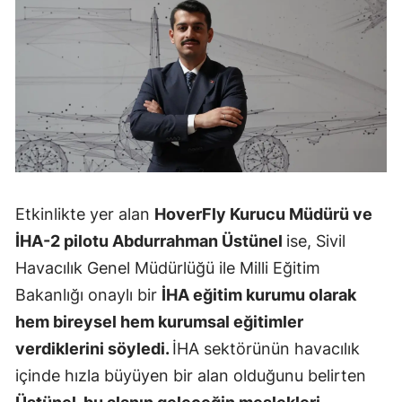
Malatya
Manisa
Kahramanm
Mardin
Muğla
Muş
Etkinlikte yer alan
HoverFly Kurucu Müdürü ve
İHA-2 pilotu Abdurrahman Üstünel
ise, Sivil
Nevşehir
Havacılık Genel Müdürlüğü ile Milli Eğitim
Niğde
Bakanlığı onaylı bir
İHA eğitim kurumu olarak
hem bireysel hem kurumsal eğitimler
Ordu
verdiklerini söyledi.
İHA sektörünün havacılık
Rize
içinde hızla büyüyen bir alan olduğunu belirten
Sakarya