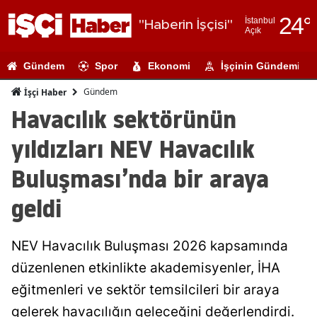
24
°
İstanbul
"Haberin İşçisi"
Açık
Adana
Gündem
Spor
Ekonomi
İşçinin Gündemi
Adıyaman
Gündem
İşçi Haber
Afyonkarahi
Havacılık sektörünün
Ağrı
yıldızları NEV Havacılık
Amasya
Buluşması’nda bir araya
Ankara
geldi
Antalya
NEV Havacılık Buluşması 2026 kapsamında
Artvin
düzenlenen etkinlikte akademisyenler, İHA
Aydın
eğitmenleri ve sektör temsilcileri bir araya
Balıkesir
gelerek havacılığın geleceğini değerlendirdi.