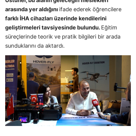
Üstünel, bu alanın geleceğin meslekleri
arasında yer aldığını
ifade ederek öğrencilere
Samsun
farklı İHA cihazları üzerinde kendilerini
Siirt
geliştirmeleri tavsiyesinde bulundu.
Eğitim
Sinop
süreçlerinde teorik ve pratik bilgileri bir arada
sunduklarını da aktardı.
Sivas
Tekirdağ
Tokat
Trabzon
Tunceli
Şanlıurfa
Uşak
Van