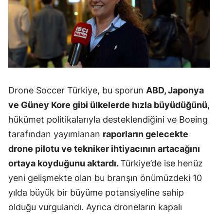
Yalova
Karabük
Kilis
Osmaniye
Drone Soccer Türkiye, bu sporun
ABD, Japonya
Düzce
ve Güney Kore gibi ülkelerde hızla büyüdüğünü
,
hükümet politikalarıyla desteklendiğini ve Boeing
tarafından yayımlanan
raporların gelecekte
drone pilotu ve tekniker ihtiyacının artacağını
ortaya koyduğunu aktardı.
Türkiye’de ise henüz
yeni gelişmekte olan bu branşın önümüzdeki 10
yılda büyük bir büyüme potansiyeline sahip
olduğu vurgulandı. Ayrıca droneların kapalı