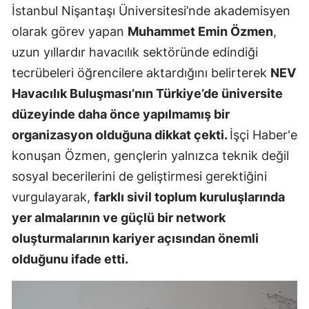
İstanbul Nişantaşı Üniversitesi’nde akademisyen
Mersin
olarak görev yapan
Muhammet Emin Özmen
,
İstanbul
uzun yıllardır havacılık sektöründe edindiği
tecrübeleri öğrencilere aktardığını belirterek
NEV
İzmir
Havacılık Buluşması’nın Türkiye’de üniversite
Kars
düzeyinde daha önce yapılmamış bir
Kastamonu
organizasyon olduğuna dikkat çekti.
İşçi Haber'e
konuşan Özmen, gençlerin yalnızca teknik değil
Kayseri
sosyal becerilerini de geliştirmesi gerektiğini
Kırklareli
vurgulayarak,
farklı sivil toplum kuruluşlarında
yer almalarının ve güçlü bir network
Kırşehir
oluşturmalarının kariyer açısından önemli
Kocaeli
olduğunu ifade etti.
Konya
Kütahya