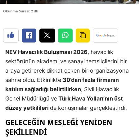
Edirne
Okunma Süresi: 2 dk
Elazığ
Erzincan
Erzurum
NEV Havacılık Buluşması 2026
, havacılık
Eskişehir
sektörünün akademi ve sanayi temsilcilerini bir
araya getirerek dikkat çeken bir organizasyona
Gaziantep
sahne oldu. Etkinlikte
30’dan fazla firmanın
Giresun
katılım sağladığı belirtilirken
, Sivil Havacılık
Gümüşhan
Genel Müdürlüğü ve
Türk Hava Yolları’nın üst
düzey yetkilileri
de konuşmalar gerçekleştirdi.
Hakkari
GELECEĞIN MESLEĞI YENIDEN
Hatay
ŞEKILLENDI
Isparta