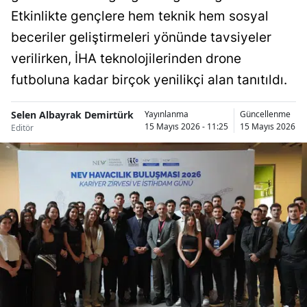
Etkinlikte gençlere hem teknik hem sosyal
Bilecik
beceriler geliştirmeleri yönünde tavsiyeler
Bingöl
verilirken, İHA teknolojilerinden drone
Bitlis
futboluna kadar birçok yenilikçi alan tanıtıldı.
Bolu
Selen Albayrak Demirtürk
Yayınlanma
Güncellenme
Burdur
15 Mayıs 2026 - 11:25
15 Mayıs 2026 - 
Editör
Bursa
Çanakkale
Çankırı
Çorum
Denizli
Diyarbakır