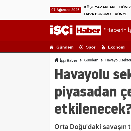
KÖŞE YAZARLARI
DÖVİZ
07 Ağustos 2026
HAVA DURUMU
KÜNYE
"Haberin İş
Gündem
Spor
Ekonomi
Gündem
Havayolu sektörü
İşçi Haber
Havayolu sek
piyasadan çek
etkilenecek
Orta Doğu'daki savaşın te