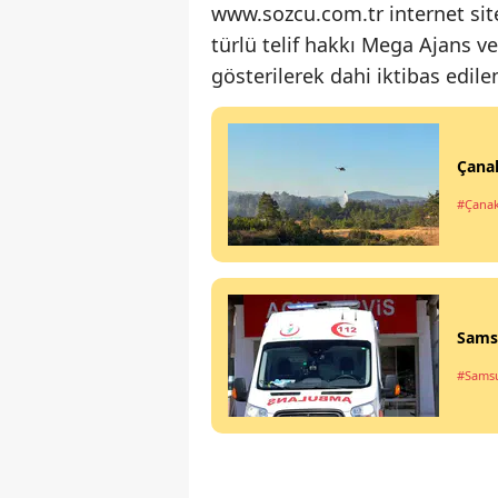
www.sozcu.com.tr internet site
türlü telif hakkı Mega Ajans ve 
gösterilerek dahi iktibas edil
Çanak
#Çanak
Samsu
#Sams