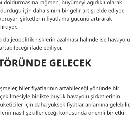
nı doldurmasına rağmen, büyümeyi ağırlıklı olarak
Malatya
ürdüğü için daha sınırlı bir gelir artışı elde ediyor.
 koruyan şirketlerin fiyatlama gücünü artırarak
Manisa
irtiyor.
Kahramanmaraş
 da jeopolitik risklerin azalması halinde ise havayolu
Mardin
rtabileceği ifade ediliyor.
Muğla
TÖRÜNDE GELECEK
Muş
Nevşehir
meler, bilet fiyatlarının artabileceği yönünde bir
Niğde
ın çekilmesiyle birlikte büyük havayolu şirketlerinin
üketiciler için daha yüksek fiyatlar anlamına gelebilir
Ordu
erin nasıl şekilleneceği konusunda önemli bir etki
Rize
Sakarya