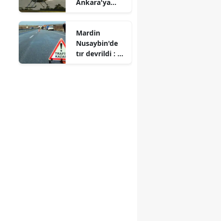
Ankara'ya
helikopter
ambulansla
Mardin
sevk edildi
Nusaybin'de
tır devrildi : 2
yaralı
.