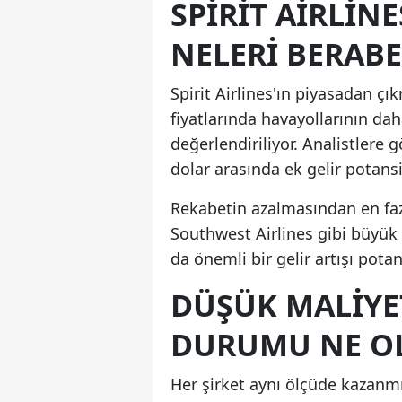
SPIRIT AIRLINE
NELERI BERABE
Spirit Airlines'ın piyasadan çı
fiyatlarında havayollarının dah
değerlendiriliyor. Analistlere 
dolar arasında ek gelir potansiy
Rekabetin azalmasından en fazl
Southwest Airlines gibi büyük
da önemli bir gelir artışı pota
DÜŞÜK MALIYET
DURUMU NE O
Her şirket aynı ölçüde kazanmıyo