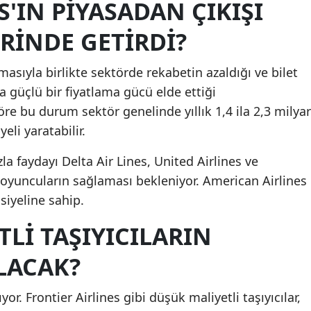
S'IN PIYASADAN ÇIKIŞI
Mersin
RINDE GETIRDI?
İstanbul
kmasıyla birlikte sektörde rekabetin azaldığı ve bilet
İzmir
a güçlü bir fiyatlama gücü elde ettiği
Kars
göre bu durum sektör genelinde yıllık 1,4 ila 2,3 milyar
eli yaratabilir.
Kastamonu
a faydayı Delta Air Lines, United Airlines ve
Kayseri
 oyuncuların sağlaması bekleniyor. American Airlines
Kırklareli
nsiyeline sahip.
Kırşehir
LI TAŞIYICILARIN
Kocaeli
LACAK?
Konya
r. Frontier Airlines gibi düşük maliyetli taşıyıcılar,
Kütahya