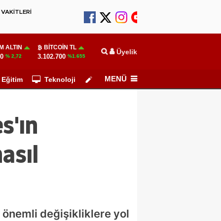
VAKİTLERİ
M ALTIN
BITCOIN TL
Üyelik
10
3.102.700
% 2,72
%1.655
MENÜ
Eğitim
Teknoloji
Köşe Yazarları
s'ın
nasıl
 önemli değişikliklere yol