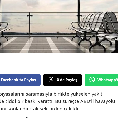
Edirne
Elazığ
Erzincan
Erzurum
Eskişehir
Gaziantep
Giresun
Facebook'ta Paylaş
X'de Paylaş
Whatsapp'
Gümüşhane
Hakkari
iyasalarını sarsmasıyla birlikte yükselen yakıt
e ciddi bir baskı yarattı. Bu süreçte ABD'li havayolu
Hatay
lerini sonlandırarak sektörden çekildi.
Isparta