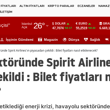
 FİYATLARI
ALTIN FİYATLARI
KRİPTO PARALAR
ECZANELER
NAMAZ 
İLETİŞİM
Adana
26
°
DOLAR
EURO
GRA
İstanbul
Adıyaman
çisi"
Açık
47,7074
55,2519
6.669,
%0.17
%0.42
Afyonkarahisar
İşçinin Gündemi
Magazin
Dünya
Sağlık
Ağrı
nde Spirit Airlines'ın piyasadan çekildi : Bilet fiyatları nasıl etkilenecek?
Amasya
töründe Spirit Airline
Ankara
ildi : Bilet fiyatları 
Antalya
?
Artvin
Aydın
Balıkesir
tiklediği enerji krizi, havayolu sektöründe