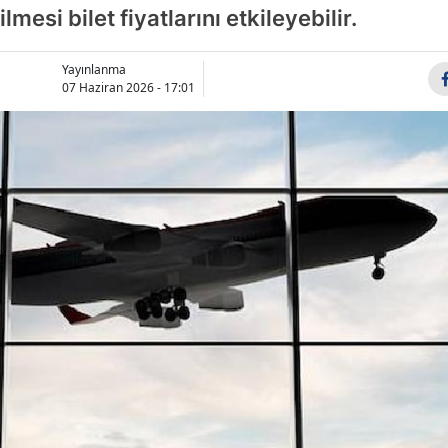
ilmesi bilet fiyatlarını etkileyebilir.
Bilecik
Bingöl
Yayınlanma
07 Haziran 2026 - 17:01
Bitlis
Bolu
Burdur
Bursa
Çanakkale
Çankırı
Çorum
Denizli
Diyarbakır