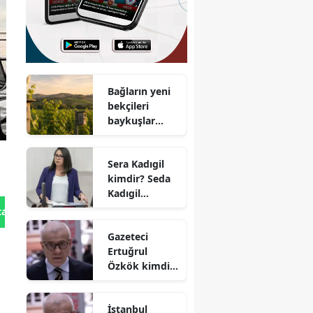
Bağların yeni
bekçileri
baykuşlar
oldu : 500’den
fazla yuva
Sera Kadıgil
kutusu
kimdir? Seda
kuruldu
Kadıgil
hakkında
tan Gönder
neden
Gazeteci
soruşturma
Ertuğrul
açıldı? Seda
Özkök kimdir,
Kadıgil aslen
kaç yaşında ve
nereli?
nereli?
İstanbul