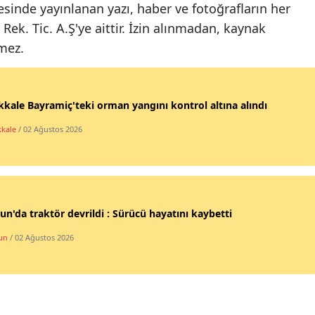
sinde yayınlanan yazı, haber ve fotoğrafların her
Samsun
Rek. Tic. A.Ş'ye aittir. İzin alınmadan, kaynak
emez.
Siirt
Sinop
kale Bayramiç'teki orman yangını kontrol altına alındı
Sivas
kale
/ 02 Ağustos 2026
Tekirdağ
Tokat
Trabzon
n'da traktör devrildi : Sürücü hayatını kaybetti
Tunceli
un
/ 02 Ağustos 2026
Şanlıurfa
Uşak
Van