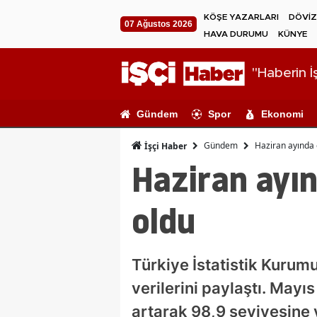
KÖŞE YAZARLARI
DÖVİZ
07 Ağustos 2026
HAVA DURUMU
KÜNYE
"Haberin İş
Gündem
Spor
Ekonomi
Gündem
Haziran ayında
İşçi Haber
Haziran ayı
oldu
Türkiye İstatistik Kuru
verilerini paylaştı. May
artarak 98,9 seviyesine 