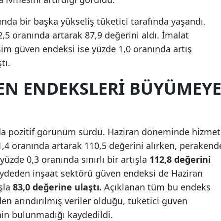
Mersin
ında bir başka yükseliş tüketici tarafında yaşandı.
İstanbul
,5 oranında artarak 87,9 değerini aldı. İmalat
sim güven endeksi ise yüzde 1,0 oranında artış
İzmir
tı.
Kars
EN ENDEKSLERI BÜYÜMEY
Kastamonu
Kayseri
 da pozitif görünüm sürdü. Haziran döneminde hizmet
Kırklareli
,4 oranında artarak 110,5 değerini alırken, perakend
Kırşehir
üzde 0,3 oranında sınırlı bir artışla
112,8 değerini
ydeden inşaat sektörü güven endeksi de Haziran
Kocaeli
ışla
83,0 değerine ulaştı.
Açıklanan tüm bu endeks
Konya
en arındırılmış veriler olduğu, tüketici güven
nin bulunmadığı kaydedildi.
Kütahya