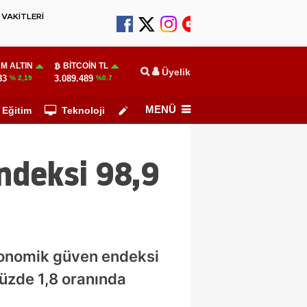
VAKİTLERİ
M ALTIN
BITCOIN TL
Üyelik
83
3.089.489
% 2,19
%0.7
MENÜ
Eğitim
Teknoloji
Köşe Yazarları
ndeksi 98,9
ekonomik güven endeksi
yüzde 1,8 oranında