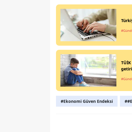
Türki
#Gün
TÜİK 
getiri
#Gün
#Ekonomi Güven Endeksi
##E