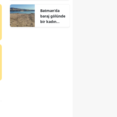
Batman'da
baraj gölünde
bir kadın
cesedi
bulundu