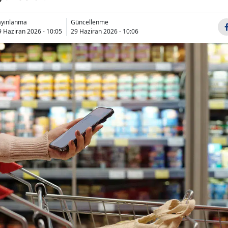
Bilecik
ayınlanma
Güncellenme
Bingöl
9 Haziran 2026 - 10:05
29 Haziran 2026 - 10:06
Bitlis
Bolu
Burdur
Bursa
Çanakkale
Çankırı
Çorum
Denizli
Diyarbakır