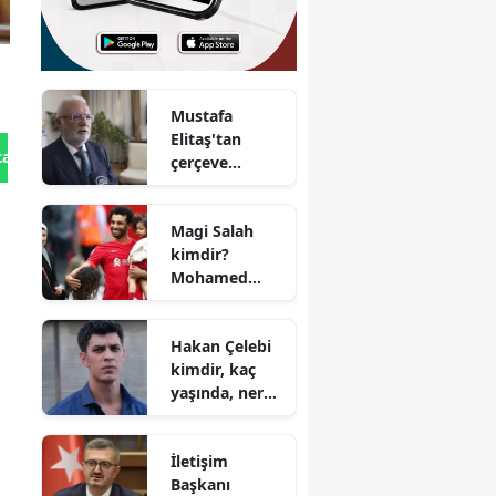
Mustafa
Elitaş'tan
tan Gönder
çerçeve
yasaya ilişkin
dikkat çeken
Magi Salah
mesaj
kimdir?
Mohamed
Salah'ın eşi
kaç yaşında,
Hakan Çelebi
nereli ve
kimdir, kaç
mesleği nedir?
yaşında, nereli
ve sevgilisi var
mı? Hangi
İletişim
dizilerde
Başkanı
oynadı?