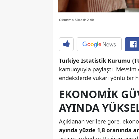
Okunma Süresi: 2 dk
Türkiye İstatistik Kurumu (T
kamuoyuyla paylaştı. Mevsim et
endekslerde yukarı yönlü bir h
EKONOMIK GÜV
AYINDA YÜKSEL
Açıklanan verilere göre, ekon
ayında yüzde 1,8 oranında ar
artışın ardından Haziran ayınd