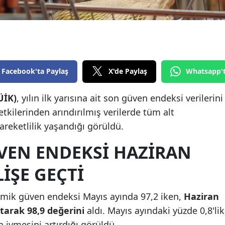
Edirne
Elazığ
Erzincan
Facebook'ta Paylaş
X'de Paylaş
Whatsapp'
Erzurum
Eskişehir
ÜİK)
, yılın ilk yarısına ait son güven endeksi verilerini
kilerinden arındırılmış verilerde tüm alt
Gaziantep
areketlilik yaşandığı görüldü.
Giresun
EN ENDEKSI HAZIRAN
Gümüşhane
IŞE GEÇTI
Hakkari
omik güven endeksi Mayıs ayında 97,2 iken,
Haziran
Hatay
tarak 98,9 değerini
aldı. Mayıs ayındaki yüzde 0,8'lik
Isparta
a ivmesini artırdığı görüldü.