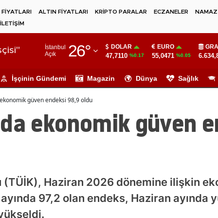
 FİYATLARI
ALTIN FİYATLARI
KRİPTO PARALAR
ECZANELER
NAMAZ 
İLETİŞİM
Adana
26
°
DOLAR
EURO
GRA
İstanbul
Adıyaman
çisi"
Açık
47,7110
55,0471
6.634,
%0.17
%0.05
Afyonkarahisar
İşçinin Gündemi
Magazin
Dünya
Sağlık
Ağrı
 ekonomik güven endeksi 98,9 oldu
Amasya
nda ekonomik güven e
Ankara
Antalya
Artvin
mu (TÜİK), Haziran 2026 dönemine ilişkin 
Aydın
ıs ayında 97,2 olan endeks, Haziran ayında 
Balıkesir
yükseldi.