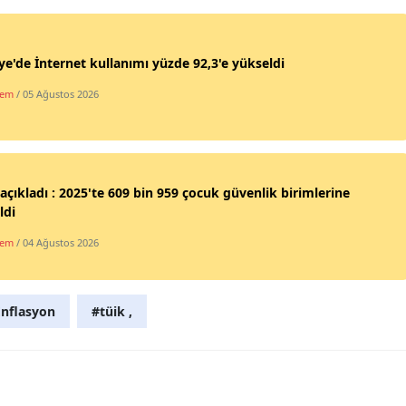
Malatya
ye'de İnternet kullanımı yüzde 92,3'e yükseldi
Manisa
dem
/ 05 Ağustos 2026
Kahramanmaraş
Mardin
Muğla
açıkladı : 2025'te 609 bin 959 çocuk güvenlik birimlerine
ldi
Muş
dem
/ 04 Ağustos 2026
Nevşehir
Niğde
nflasyon
#tüik ,
Ordu
Rize
Sakarya