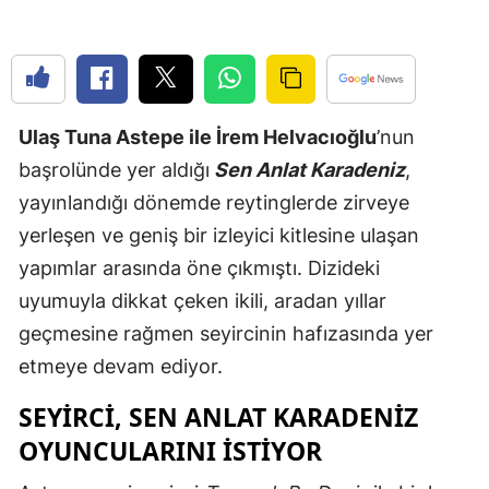
Edirne
Elazığ
Erzincan
Ulaş Tuna Astepe ile İrem Helvacıoğlu
’nun
Erzurum
başrolünde yer aldığı
Sen Anlat Karadeniz
,
yayınlandığı dönemde reytinglerde zirveye
Eskişehir
yerleşen ve geniş bir izleyici kitlesine ulaşan
Gaziantep
yapımlar arasında öne çıkmıştı. Dizideki
Giresun
uyumuyla dikkat çeken ikili, aradan yıllar
geçmesine rağmen seyircinin hafızasında yer
Gümüşhan
etmeye devam ediyor.
Hakkari
SEYİRCİ, SEN ANLAT KARADENİZ
Hatay
OYUNCULARINI İSTİYOR
Isparta