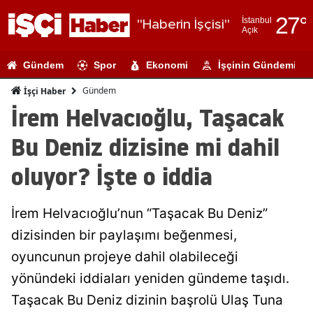
27
°
İstanbul
"Haberin İşçisi"
Açık
Adana
Gündem
Spor
Ekonomi
İşçinin Gündemi
Adıyaman
Gündem
İşçi Haber
Afyonkarahi
İrem Helvacıoğlu, Taşacak
Ağrı
Bu Deniz dizisine mi dahil
Amasya
oluyor? İşte o iddia
Ankara
İrem Helvacıoğlu’nun “Taşacak Bu Deniz”
Antalya
dizisinden bir paylaşımı beğenmesi,
Artvin
oyuncunun projeye dahil olabileceği
Aydın
yönündeki iddiaları yeniden gündeme taşıdı.
Taşacak Bu Deniz dizinin başrolü Ulaş Tuna
Balıkesir