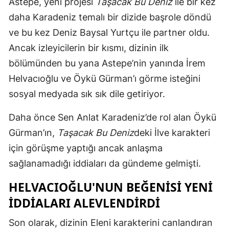
Astepe, yeni projesi
Taşacak Bu Deniz
ile bir kez
Mersin
daha Karadeniz temalı bir dizide başrole döndü
ve bu kez Deniz Baysal Yurtçu ile partner oldu.
İstanbul
Ancak izleyicilerin bir kısmı, dizinin ilk
İzmir
bölümünden bu yana Astepe’nin yanında İrem
Kars
Helvacıoğlu ve Öykü Gürman’ı görme isteğini
sosyal medyada sık sık dile getiriyor.
Kastamonu
Daha önce Sen Anlat Karadeniz’de rol alan Öykü
Kayseri
Gürman’ın,
Taşacak Bu Deniz
deki İlve karakteri
Kırklareli
için görüşme yaptığı ancak anlaşma
Kırşehir
sağlanamadığı iddiaları da gündeme gelmişti.
Kocaeli
HELVACIOĞLU'NUN BEĞENISI YENI
İDDIALARI ALEVLENDIRDI
Konya
Son olarak, dizinin Eleni karakterini canlandıran
Kütahya