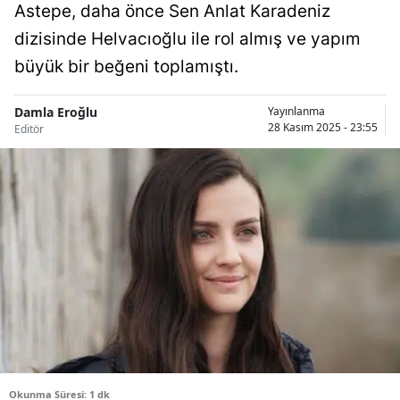
Astepe, daha önce Sen Anlat Karadeniz
Bilecik
dizisinde Helvacıoğlu ile rol almış ve yapım
Bingöl
büyük bir beğeni toplamıştı.
Bitlis
Damla Eroğlu
Yayınlanma
28 Kasım 2025 - 23:55
Bolu
Editör
Burdur
Bursa
Çanakkale
Çankırı
Çorum
Denizli
Diyarbakır
Okunma Süresi: 1 dk