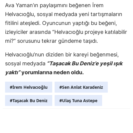
Ava Yaman’ın paylaşımını beğenen İrem
Malatya
Helvacıoğlu, sosyal medyada yeni tartışmaların
Manisa
fitilini ateşledi. Oyuncunun yaptığı bu beğeni,
izleyiciler arasında “Helvacıoğlu projeye katılabilir
Kahramanm
mi?” sorusunu tekrar gündeme taşıdı.
Mardin
Helvacıoğlu’nun diziden bir kareyi beğenmesi,
Muğla
sosyal medyada
“Taşacak Bu Deniz’e yeşil ışık
Muş
yaktı”
yorumlarına neden oldu.
Nevşehir
#İrem Helvacıoğlu
#Sen Anlat Karadeniz
Niğde
#Taşacak Bu Deniz
#Ulaş Tuna Astepe
Ordu
Rize
Sakarya