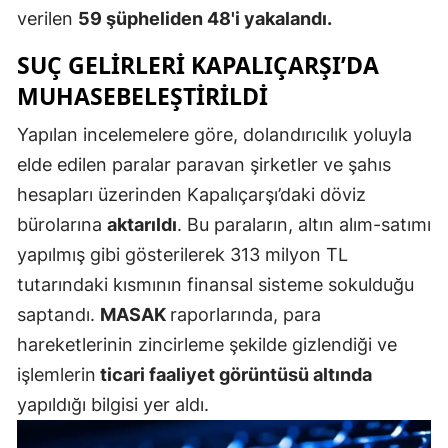
verilen
59 şüpheliden 48'i yakalandı.
Mersin
SUÇ GELIRLERI KAPALIÇARŞI’DA
İstanbul
MUHASEBELEŞTIRILDI
İzmir
Yapılan incelemelere göre, dolandırıcılık yoluyla
Kars
elde edilen paralar paravan şirketler ve şahıs
Kastamonu
hesapları üzerinden Kapalıçarşı’daki döviz
bürolarına
aktarıldı
. Bu paraların, altın alım-satımı
Kayseri
yapılmış gibi gösterilerek 313 milyon TL
Kırklareli
tutarındaki kısmının finansal sisteme sokulduğu
saptandı.
MASAK
raporlarında, para
Kırşehir
hareketlerinin zincirleme şekilde gizlendiği ve
Kocaeli
işlemlerin
ticari faaliyet görüntüsü altında
Konya
yapıldığı bilgisi yer aldı.
Kütahya