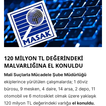
Malatya
Manisa
Kahramanm
Mardin
Muğla
Muş
120 MILYON TL DEĞERINDEKI
MALVARLIĞINA EL KONULDU
Nevşehir
Mali Suçlarla Mücadele Şube Müdürlüğü
Niğde
ekiplerince yürütülen çalışmalarda; 1 döviz
Ordu
bürosu, 9 mesken, 4 daire, 14 arsa, 2 depo, 11
Rize
otomobil ve 6 motosiklet olmak üzere yaklaşık
120 milyon TL değerindeki varlığa
el konuldu.
Sakarya