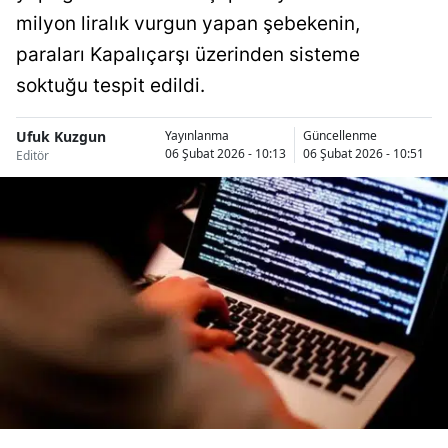
milyon liralık vurgun yapan şebekenin,
Bilecik
paraları Kapalıçarşı üzerinden sisteme
Bingöl
soktuğu tespit edildi.
Bitlis
Ufuk Kuzgun
Yayınlanma
Güncellenme
Bolu
06 Şubat 2026 - 10:13
06 Şubat 2026 - 10:51
Editör
Burdur
Bursa
Çanakkale
Çankırı
Çorum
Denizli
Diyarbakır