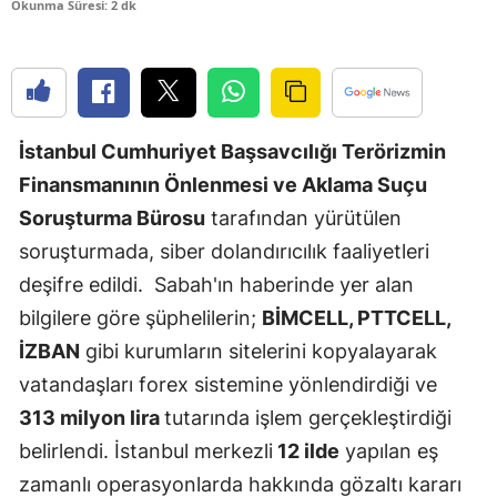
Okunma Süresi: 2 dk
Edirne
Elazığ
Erzincan
İstanbul Cumhuriyet Başsavcılığı Terörizmin
Erzurum
Finansmanının Önlenmesi ve Aklama Suçu
Eskişehir
Soruşturma Bürosu
tarafından yürütülen
soruşturmada, siber dolandırıcılık faaliyetleri
Gaziantep
deşifre edildi. Sabah'ın haberinde yer alan
Giresun
bilgilere göre şüphelilerin;
BİMCELL, PTTCELL,
Gümüşhan
İZBAN
gibi kurumların sitelerini kopyalayarak
vatandaşları forex sistemine yönlendirdiği ve
Hakkari
313 milyon lira
tutarında işlem gerçekleştirdiği
Hatay
belirlendi. İstanbul merkezli
12 ilde
yapılan eş
Isparta
zamanlı operasyonlarda hakkında gözaltı kararı