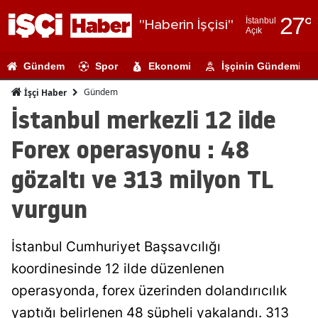
27
°
İstanbul
"Haberin İşçisi"
Açık
Adana
Gündem
Spor
Ekonomi
İşçinin Gündemi
Adıyaman
Gündem
İşçi Haber
Afyonkarahi
İstanbul merkezli 12 ilde
Ağrı
Forex operasyonu : 48
Amasya
gözaltı ve 313 milyon TL
Ankara
vurgun
Antalya
İstanbul Cumhuriyet Başsavcılığı
Artvin
koordinesinde 12 ilde düzenlenen
Aydın
operasyonda, forex üzerinden dolandırıcılık
Balıkesir
yaptığı belirlenen 48 şüpheli yakalandı. 313