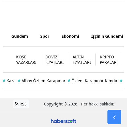
Yozgat
Zonguldak
Aksaray
Gündem
Spor
Ekonomi
İşçinin Gündemi
Bayburt
KÖŞE
DÖVİZ
ALTIN
KRİPTO
Karaman
YAZARLARI
FİYATLARI
FİYATLARI
PARALAR
Kırıkkale
Batman
#
Kaza
#
Albay Özlem Karapınar
#
Özlem Karapınar Kimdir
#
#
Şırnak
Bartın
RSS
Copyright © 2026 . Her hakkı saklıdır.
Ardahan
Iğdır