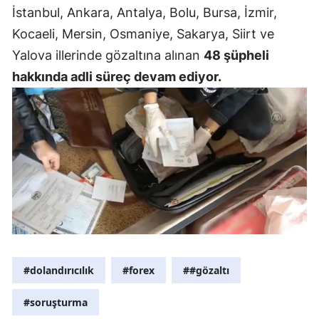
İstanbul, Ankara, Antalya, Bolu, Bursa, İzmir,
Samsun
Kocaeli, Mersin, Osmaniye, Sakarya, Siirt ve
Siirt
Yalova illerinde gözaltına alınan
48 şüpheli
hakkında adli süreç devam ediyor.
Sinop
Sivas
Tekirdağ
Tokat
Trabzon
Tunceli
Şanlıurfa
#dolandırıcılık
#forex
##gözaltı
Uşak
#soruşturma
Van