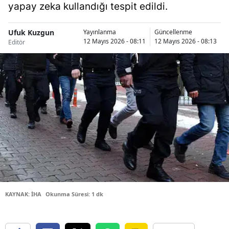
yapay zeka kullandığı tespit edildi.
Bilecik
Bingöl
Ufuk Kuzgun
Yayınlanma
Güncellenme
12 Mayıs 2026 - 08:11
12 Mayıs 2026 - 08:13
Editör
Bitlis
Bolu
Burdur
Bursa
Çanakkale
Çankırı
Çorum
KAYNAK: İHA
Okunma Süresi: 1 dk
Denizli
Diyarbakır