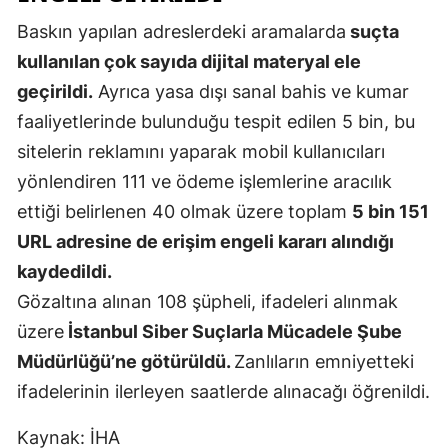
Mersin
Baskın yapılan adreslerdeki aramalarda
suçta
kullanılan çok sayıda dijital materyal ele
İstanbul
geçirildi.
Ayrıca yasa dışı sanal bahis ve kumar
İzmir
faaliyetlerinde bulunduğu tespit edilen 5 bin, bu
sitelerin reklamını yaparak mobil kullanıcıları
Kars
yönlendiren 111 ve ödeme işlemlerine aracılık
Kastamonu
ettiği belirlenen 40 olmak üzere toplam
5 bin 151
Kayseri
URL adresine de erişim engeli kararı alındığı
kaydedildi.
Kırklareli
Gözaltına alınan 108 şüpheli, ifadeleri alınmak
Kırşehir
üzere
İstanbul Siber Suçlarla Mücadele Şube
Kocaeli
Müdürlüğü’ne götürüldü.
Zanlıların emniyetteki
ifadelerinin ilerleyen saatlerde alınacağı öğrenildi.
Konya
Kaynak: İHA
Kütahya