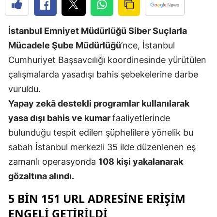
Edirne
İstanbul Emniyet Müdürlüğü Siber Suçlarla
Elazığ
Mücadele Şube Müdürlüğü
’nce, İstanbul
Erzincan
Cumhuriyet Başsavcılığı koordinesinde yürütülen
Erzurum
çalışmalarda yasadışı bahis şebekelerine darbe
vuruldu.
Eskişehir
Yapay zekâ destekli programlar kullanılarak
Gaziantep
yasa dışı bahis ve kumar
faaliyetlerinde
Giresun
bulunduğu tespit edilen şüphelilere yönelik bu
sabah İstanbul merkezli 35 ilde düzenlenen eş
Gümüşhan
zamanlı operasyonda
108 kişi yakalanarak
Hakkari
gözaltına alındı.
Hatay
5 BIN 151 URL ADRESINE ERIŞIM
ENGELI GETIRILDI
Isparta