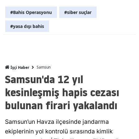
Malatya
#Bahis Operasyonu
#siber suçlar
Manisa
#yasa dışı bahis
Kahramanm
Mardin
Muğla
Samsun
İşçi Haber
Muş
Samsun'da 12 yıl
Nevşehir
kesinleşmiş hapis cezası
Niğde
bulunan firari yakalandı
Ordu
Samsun’un Havza ilçesinde jandarma
Rize
ekiplerinin yol kontrolü sırasında kimlik
Sakarya