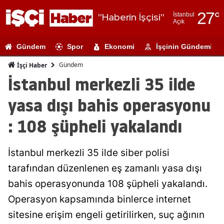
27
°
İstanbul
"Haberin İşçisi"
Açık
Adana
Gündem
Spor
Ekonomi
İşçinin Gündemi
Adıyaman
Gündem
İşçi Haber
Afyonkarahi
İstanbul merkezli 35 ilde
Ağrı
yasa dışı bahis operasyonu
Amasya
: 108 şüpheli yakalandı
Ankara
İstanbul merkezli 35 ilde siber polisi
Antalya
tarafından düzenlenen eş zamanlı yasa dışı
Artvin
bahis operasyonunda 108 şüpheli yakalandı.
Aydın
Operasyon kapsamında binlerce internet
sitesine erişim engeli getirilirken, suç ağının
Balıkesir