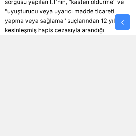
sorgusu yapılan İ.T’nin, ''kasten öldürme'' ve
Samsun
''uyuşturucu veya uyarıcı madde ticareti
yapma veya sağlama'' suçlarından 12 yıl
Siirt
kesinleşmiş hapis cezasıyla arandığı
Sinop
belirlendi. Firari hükümlü, işlemlerinin
Sivas
ardından cezaevine gönderildi.
Tekirdağ
Damla Eroğlu
Yayınlanma
09 Ağustos 2026 - 00:58
Editör
Tokat
Trabzon
Tunceli
Şanlıurfa
Uşak
Van