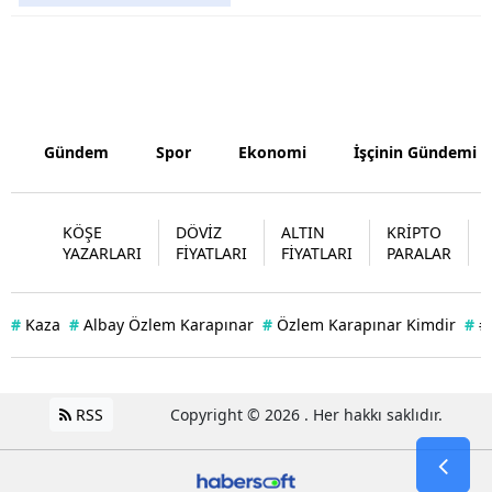
Samsun
Siirt
Sinop
Gündem
Spor
Ekonomi
İşçinin Gündemi
Sivas
Tekirdağ
KÖŞE
DÖVİZ
ALTIN
KRİPTO
YAZARLARI
FİYATLARI
FİYATLARI
PARALAR
Tokat
Trabzon
#
Kaza
#
Albay Özlem Karapınar
#
Özlem Karapınar Kimdir
#
#
Tunceli
Şanlıurfa
RSS
Copyright © 2026 . Her hakkı saklıdır.
Uşak
Van