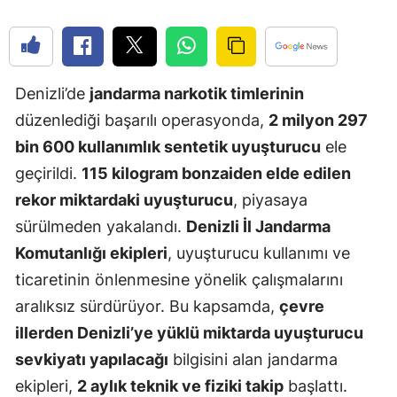
Edirne
Elazığ
Denizli’de
jandarma narkotik timlerinin
Erzincan
düzenlediği başarılı operasyonda,
2 milyon 297
Erzurum
bin 600 kullanımlık sentetik uyuşturucu
ele
Eskişehir
geçirildi.
115 kilogram bonzaiden elde edilen
rekor miktardaki uyuşturucu
, piyasaya
Gaziantep
sürülmeden yakalandı.
Denizli İl Jandarma
Giresun
Komutanlığı ekipleri
, uyuşturucu kullanımı ve
Gümüşhan
ticaretinin önlenmesine yönelik çalışmalarını
aralıksız sürdürüyor. Bu kapsamda,
çevre
Hakkari
illerden Denizli’ye yüklü miktarda uyuşturucu
Hatay
sevkiyatı yapılacağı
bilgisini alan jandarma
ekipleri,
2 aylık teknik ve fiziki takip
başlattı.
Isparta