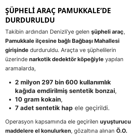
ŞÜPHELI ARAÇ PAMUKKALE’DE
Mersin
DURDURULDU
İstanbul
Takibin ardından Denizli’ye gelen
şüpheli araç
,
İzmir
Pamukkale ilçesine bağlı Bağbaşı Mahallesi
Kars
girişinde
durduruldu. Araçta ve şüphelilerin
Kastamonu
üzerinde
narkotik dedektör köpeğiyle
yapılan
aramalarda,
Kayseri
2 milyon 297 bin 600 kullanımlık
Kırklareli
kağıda emdirilmiş sentetik bonzai
,
Kırşehir
10 gram kokain
,
7 adet sentetik hap
ele geçirildi.
Kocaeli
Operasyon kapsamında ele geçirilen
uyuşturucu
Konya
maddelere el konulurken
, gözaltına alınan
Ö.O.
Kütahya