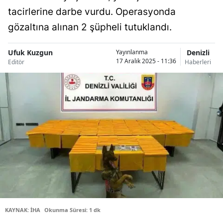
tacirlerine darbe vurdu. Operasyonda
Bilecik
gözaltına alınan 2 şüpheli tutuklandı.
Bingöl
Bitlis
Ufuk Kuzgun
Denizli
Yayınlanma
17 Aralık 2025 - 11:36
Editör
Haberleri
Bolu
Burdur
Bursa
Çanakkale
Çankırı
Çorum
Denizli
KAYNAK: İHA
Okunma Süresi: 1 dk
Diyarbakır