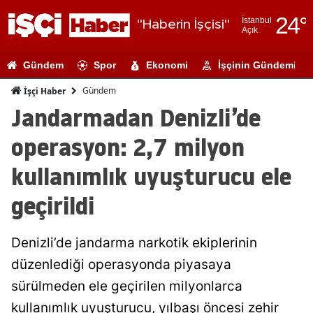
24
°
İstanbul
"Haberin İşçisi"
Açık
Adana
Gündem
Spor
Ekonomi
İşçinin Gündemi
Adıyaman
Gündem
İşçi Haber
Afyonkarahi
Jandarmadan Denizli’de
Ağrı
operasyon: 2,7 milyon
Amasya
kullanımlık uyuşturucu ele
Ankara
geçirildi
Antalya
Denizli’de jandarma narkotik ekiplerinin
Artvin
düzenlediği operasyonda piyasaya
Aydın
sürülmeden ele geçirilen milyonlarca
Balıkesir
kullanımlık uyuşturucu, yılbaşı öncesi zehir