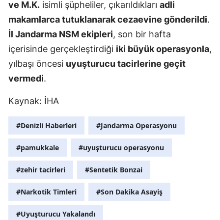
ve M.K.
isimli şüpheliler, çıkarıldıkları
adli
Malatya
makamlarca tutuklanarak cezaevine gönderildi
.
İl Jandarma NSM ekipleri
, son bir hafta
Manisa
içerisinde gerçekleştirdiği
iki büyük operasyonla
,
Kahramanm
yılbaşı öncesi
uyuşturucu tacirlerine geçit
Mardin
vermedi
.
Muğla
Kaynak: İHA
Muş
#Denizli Haberleri
#Jandarma Operasyonu
Nevşehir
#pamukkale
#uyuşturucu operasyonu
Niğde
#zehir tacirleri
#Sentetik Bonzai
Ordu
#Narkotik Timleri
#Son Dakika Asayiş
Rize
#Uyuşturucu Yakalandı
Sakarya