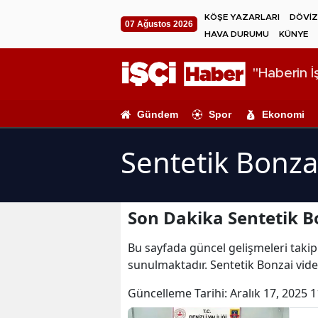
KÖŞE YAZARLARI
DÖVİZ
07 Ağustos 2026
HAVA DURUMU
KÜNYE
"Haberin İş
Gündem
Spor
Ekonomi
Sentetik Bonza
Son Dakika Sentetik B
Bu sayfada güncel gelişmeleri takip 
sunulmaktadır. Sentetik Bonzai video
Güncelleme Tarihi:
Aralık 17, 2025 1