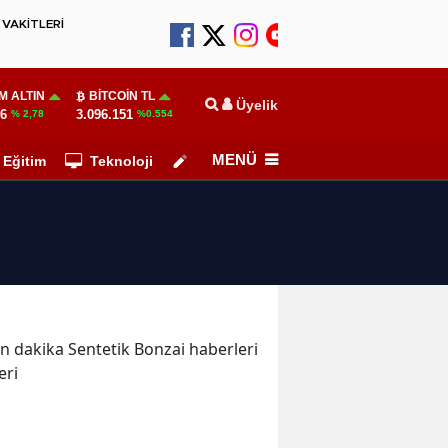
VAKİTLERİ
M ALTIN
BITCOIN TL
Üyelik
86
3.096.151
% 2,78
%0.554
MENÜ
Eğitim
Teknoloji
Köşe Yazarları
son dakika Sentetik Bonzai haberleri
eri