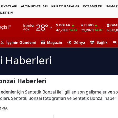
 FİYATLARI
ALTIN FİYATLARI
KRİPTO PARALAR
ECZANELER
NAMAZ 
İLETİŞİM
Adana
28
°
DOLAR
EURO
GRA
İstanbul
Adıyaman
çisi"
Açık
47,7060
55,2079
6.672,
%0.16
%0.33
Afyonkarahisar
İşçinin Gündemi
Magazin
Dünya
Sağlık
Ağrı
i Haberleri
Amasya
Ankara
onzai Haberleri
Antalya
Artvin
edenler için Sentetik Bonzai ile ilgili en son gelişmeler ve 
ları, Sentetik Bonzai fotoğrafları ve Sentetik Bonzai haberl
Aydın
1:36
Balıkesir