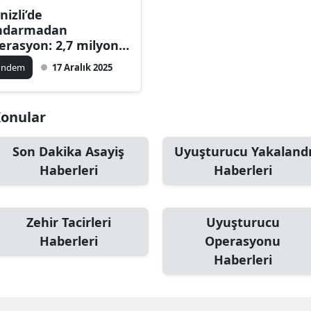
nizli’de
Bilecik
ndarmadan
erasyon: 2,7 milyon
Bingöl
llanımlık uyuşturucu
ündem
17 Aralık 2025
Bitlis
kalandı
Bolu
 Konular
Burdur
Son Dakika Asayiş
Uyuşturucu Yakaland
Bursa
Haberleri
Haberleri
Çanakkale
Çankırı
Zehir Tacirleri
Uyuşturucu
Haberleri
Operasyonu
Çorum
Haberleri
Denizli
Diyarbakır