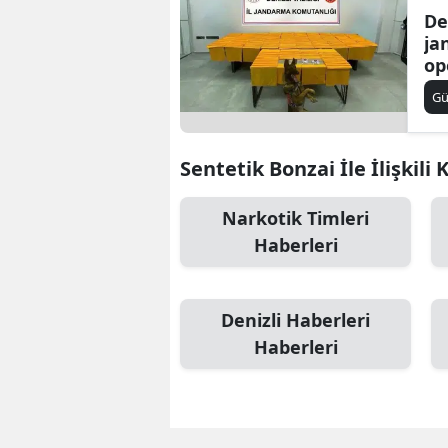
De
ja
op
ku
G
ya
Sentetik Bonzai İle İlişkili
Narkotik Timleri
Haberleri
Denizli Haberleri
Haberleri