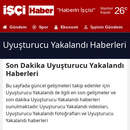
26
°
İstanbul
"Haberin İşçisi"
Kapalı
Adana
Gündem
Spor
Ekonomi
İşçinin Gündemi
Adıyaman
Afyonkarahi
Uyuşturucu Yakalandı Haberleri
Ağrı
Son Dakika Uyuşturucu Yakalandı
Amasya
Haberleri
Ankara
Bu sayfada güncel gelişmeleri takip edenler için
Antalya
Uyuşturucu Yakalandı ile ilgili en son gelişmeler ve
son dakika Uyuşturucu Yakalandı haberleri
Artvin
sunulmaktadır. Uyuşturucu Yakalandı videoları,
Aydın
Uyuşturucu Yakalandı fotoğrafları ve Uyuşturucu
Yakalandı haberleri
Balıkesir