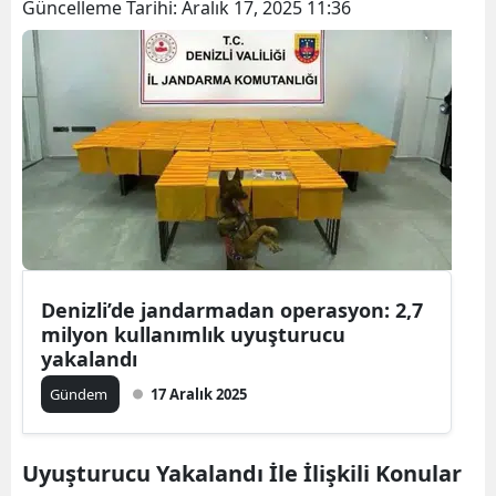
Güncelleme Tarihi:
Aralık 17, 2025 11:36
Bilecik
Bingöl
Bitlis
Bolu
Burdur
Bursa
Çanakkale
Denizli’de jandarmadan operasyon: 2,7
milyon kullanımlık uyuşturucu
Çankırı
yakalandı
Çorum
Gündem
17 Aralık 2025
Denizli
Uyuşturucu Yakalandı İle İlişkili Konular
Diyarbakır