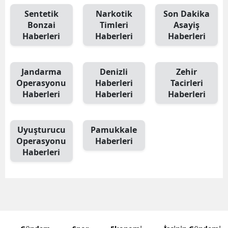
Edirne
Sentetik
Narkotik
Son Dakika
Bonzai
Timleri
Asayiş
Elazığ
Haberleri
Haberleri
Haberleri
Erzincan
Jandarma
Denizli
Zehir
Erzurum
Operasyonu
Haberleri
Tacirleri
Haberleri
Haberleri
Haberleri
Eskişehir
Gaziantep
Uyuşturucu
Pamukkale
Giresun
Operasyonu
Haberleri
Haberleri
Gümüşhan
Hakkari
Hatay
Isparta