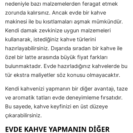
nedeniyle bazı malzemelerden feragat etmek
Malatya
zorunda kalırsınız. Ancak evde bir kahve
makinesi ile bu kısıtlamaları aşmak mümkündür.
Manisa
Kendi damak zevkinize uygun malzemeleri
Kahramanm
kullanarak, istediğiniz kahve türlerini
Mardin
hazırlayabilirsiniz. Dışarıda sıradan bir kahve ile
özel bir latte arasında büyük fiyat farkları
Muğla
bulunmaktadır. Evde hazırladığınız kahvelerde bu
Muş
tür ekstra maliyetler söz konusu olmayacaktır.
Nevşehir
Kendi kahvenizi yapmanın bir diğer avantajı, taze
Niğde
ve aromatik tatları evde deneyimleme fırsatıdır.
Bu sayede, kahve keyfinizi en üst düzeye
Ordu
çıkarabilirsiniz.
Rize
EVDE KAHVE YAPMANIN DIĞER
Sakarya