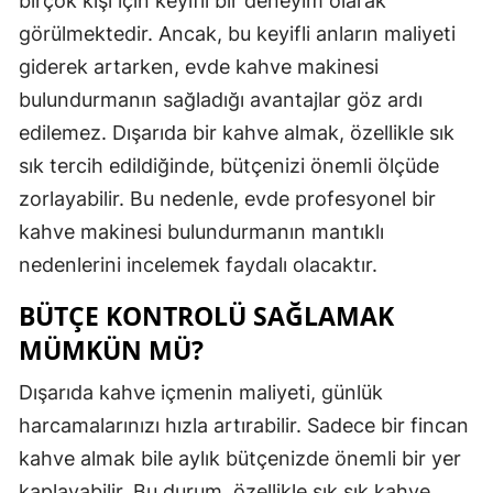
birçok kişi için keyifli bir deneyim olarak
Edirne
görülmektedir. Ancak, bu keyifli anların maliyeti
giderek artarken, evde kahve makinesi
Elazığ
bulundurmanın sağladığı avantajlar göz ardı
Erzincan
edilemez. Dışarıda bir kahve almak, özellikle sık
Erzurum
sık tercih edildiğinde, bütçenizi önemli ölçüde
zorlayabilir. Bu nedenle, evde profesyonel bir
Eskişehir
kahve makinesi bulundurmanın mantıklı
Gaziantep
nedenlerini incelemek faydalı olacaktır.
Giresun
BÜTÇE KONTROLÜ SAĞLAMAK
MÜMKÜN MÜ?
Gümüşhan
Hakkari
Dışarıda kahve içmenin maliyeti, günlük
harcamalarınızı hızla artırabilir. Sadece bir fincan
Hatay
kahve almak bile aylık bütçenizde önemli bir yer
Isparta
kaplayabilir. Bu durum, özellikle sık sık kahve