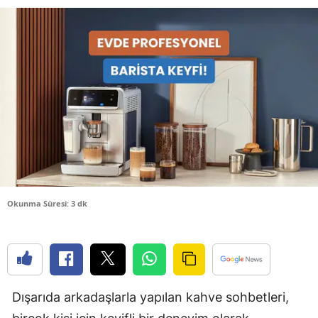
Bilecik
Bingöl
Bitlis
Bolu
Burdur
Bursa
Çanakkale
Okunma Süresi: 3 dk
Çankırı
Çorum
Denizli
Dışarıda arkadaşlarla yapılan kahve sohbetleri,
Diyarbakır