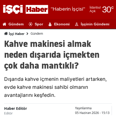
30
°
İstanbul
"Haberin İşçisi"
Açık
Adana
Gündem
Spor
Ekonomi
İşçinin Gündemi
Adıyaman
Gündem
İşçi Haber
Afyonkarahi
Kahve makinesi almak
Ağrı
neden dışarıda içmekten
Amasya
çok daha mantıklı?
Ankara
Dışarıda kahve içmenin maliyetleri artarken,
Antalya
evde kahve makinesi sahibi olmanın
Artvin
avantajlarını keşfedin.
Aydın
Haber Editör
Yayınlanma
Balıkesir
05 Haziran 2026 - 15:13
Editör