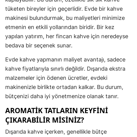
tüketen bireyler için geçerlidir. Evde bir kahve
Mersin
makinesi bulundurmak, bu maliyetleri minimize
İstanbul
etmenin en etkili yollarından biridir. Bir kez
İzmir
yapılan yatırım, her fincan kahve için neredeyse
bedava bir seçenek sunar.
Kars
Kastamonu
Evde kahve yapmanın maliyet avantajı, sadece
kahve fiyatlarıyla sınırlı değildir. Dışarıda ekstra
Kayseri
malzemeler için ödenen ücretler, evdeki
Kırklareli
makinenizle birlikte ortadan kalkar. Bu durum,
bütçenizi daha iyi yönetmenize olanak tanır.
Kırşehir
AROMATIK TATLARIN KEYFINI
Kocaeli
ÇIKARABILIR MISINIZ?
Konya
Dışarıda kahve içerken, genellikle bütçe
Kütahya