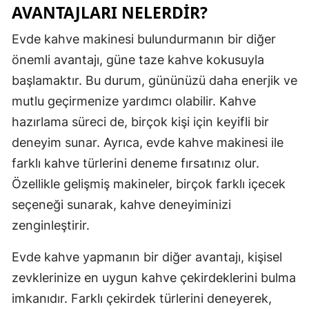
AVANTAJLARI NELERDIR?
Samsun
Evde kahve makinesi bulundurmanın bir diğer
Siirt
önemli avantajı, güne taze kahve kokusuyla
başlamaktır. Bu durum, gününüzü daha enerjik ve
Sinop
mutlu geçirmenize yardımcı olabilir. Kahve
Sivas
hazırlama süreci de, birçok kişi için keyifli bir
Tekirdağ
deneyim sunar. Ayrıca, evde kahve makinesi ile
farklı kahve türlerini deneme fırsatınız olur.
Tokat
Özellikle gelişmiş makineler, birçok farklı içecek
Trabzon
seçeneği sunarak, kahve deneyiminizi
Tunceli
zenginleştirir.
Şanlıurfa
Evde kahve yapmanın bir diğer avantajı, kişisel
zevklerinize en uygun kahve çekirdeklerini bulma
Uşak
imkanıdır. Farklı çekirdek türlerini deneyerek,
Van