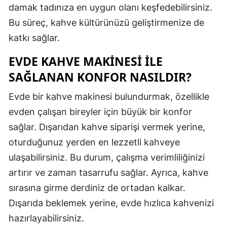
damak tadınıza en uygun olanı keşfedebilirsiniz.
Yozgat
Bu süreç, kahve kültürünüzü geliştirmenize de
katkı sağlar.
Zonguldak
EVDE KAHVE MAKINESI ILE
Aksaray
SAĞLANAN KONFOR NASILDIR?
Bayburt
Evde bir kahve makinesi bulundurmak, özellikle
Karaman
evden çalışan bireyler için büyük bir konfor
Kırıkkale
sağlar. Dışarıdan kahve siparişi vermek yerine,
oturduğunuz yerden en lezzetli kahveye
Batman
ulaşabilirsiniz. Bu durum, çalışma verimliliğinizi
Şırnak
artırır ve zaman tasarrufu sağlar. Ayrıca, kahve
Bartın
sırasına girme derdiniz de ortadan kalkar.
Dışarıda beklemek yerine, evde hızlıca kahvenizi
Ardahan
hazırlayabilirsiniz.
Iğdır