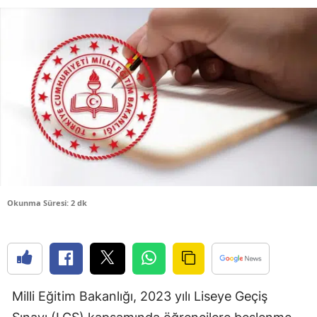
Bilecik
Bingöl
Bitlis
Bolu
Burdur
Bursa
Çanakkale
Okunma Süresi: 2 dk
Çankırı
Çorum
Denizli
Milli Eğitim Bakanlığı, 2023 yılı Liseye Geçiş
Diyarbakır