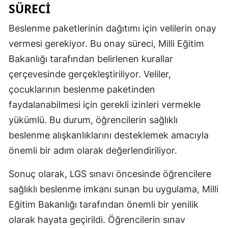
SÜRECI
Samsun
Beslenme paketlerinin dağıtımı için velilerin onay
Siirt
vermesi gerekiyor. Bu onay süreci, Milli Eğitim
Bakanlığı tarafından belirlenen kurallar
Sinop
çerçevesinde gerçekleştiriliyor. Veliler,
Sivas
çocuklarının beslenme paketinden
Tekirdağ
faydalanabilmesi için gerekli izinleri vermekle
yükümlü. Bu durum, öğrencilerin sağlıklı
Tokat
beslenme alışkanlıklarını desteklemek amacıyla
Trabzon
önemli bir adım olarak değerlendiriliyor.
Tunceli
Sonuç olarak, LGS sınavı öncesinde öğrencilere
Şanlıurfa
sağlıklı beslenme imkanı sunan bu uygulama, Milli
Eğitim Bakanlığı tarafından önemli bir yenilik
Uşak
olarak hayata geçirildi. Öğrencilerin sınav
Van