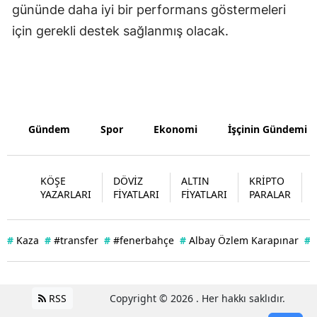
gününde daha iyi bir performans göstermeleri
Yozgat
için gerekli destek sağlanmış olacak.
Zonguldak
Aksaray
Bayburt
Gündem
Spor
Ekonomi
İşçinin Gündemi
Karaman
Kırıkkale
KÖŞE
DÖVİZ
ALTIN
KRİPTO
YAZARLARI
FİYATLARI
FİYATLARI
PARALAR
Batman
Şırnak
#
Kaza
#
#transfer
#
#fenerbahçe
#
Albay Özlem Karapınar
#
Bartın
Ardahan
RSS
Copyright © 2026 . Her hakkı saklıdır.
Iğdır