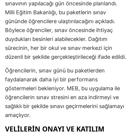
sınavının yapılacağı gün öncesinde planlandı.
Malatya
Milli Eğitim Bakanlığı, bu paketlerin sınav
gününde öğrencilere ulaştırılacağını açıkladı.
Manisa
Böylece öğrenciler, sınav öncesinde ihtiyaç
Kahramanm
duydukları besinleri alabilecekler. Dağıtım
Mardin
sürecinin, her bir okul ve sınav merkezi için
düzenli bir şekilde gerçekleştirileceği ifade edildi.
Muğla
Muş
Öğrencilerin, sınav günü bu paketlerden
faydalanarak daha iyi bir performans
Nevşehir
göstermeleri bekleniyor. MEB, bu uygulama ile
Niğde
öğrencilerin sınav stresini en aza indirmeyi ve
sağlıklı bir şekilde sınavı geçirmelerini sağlamayı
Ordu
amaçlıyor.
Rize
VELILERIN ONAYI VE KATILIM
Sakarya