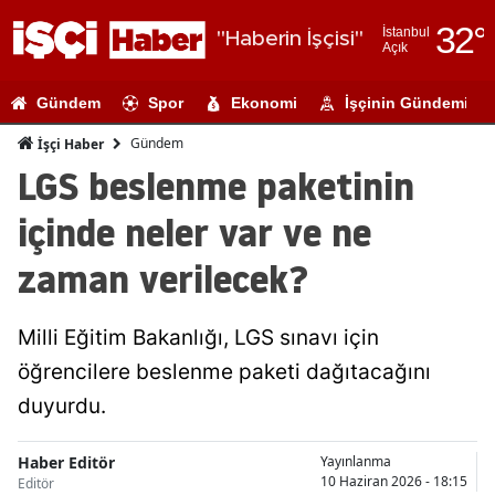
32
°
İstanbul
"Haberin İşçisi"
Açık
Adana
Gündem
Spor
Ekonomi
İşçinin Gündemi
Adıyaman
Gündem
İşçi Haber
Afyonkarahi
LGS beslenme paketinin
Ağrı
içinde neler var ve ne
Amasya
zaman verilecek?
Ankara
Milli Eğitim Bakanlığı, LGS sınavı için
Antalya
öğrencilere beslenme paketi dağıtacağını
Artvin
duyurdu.
Aydın
Haber Editör
Yayınlanma
Balıkesir
10 Haziran 2026 - 18:15
Editör