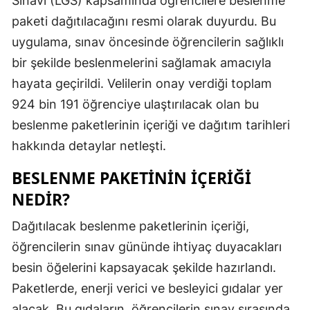
Sınavı (LGS) kapsamında öğrencilere beslenme
Edirne
paketi dağıtılacağını resmi olarak duyurdu. Bu
uygulama, sınav öncesinde öğrencilerin sağlıklı
Elazığ
bir şekilde beslenmelerini sağlamak amacıyla
Erzincan
hayata geçirildi. Velilerin onay verdiği toplam
Erzurum
924 bin 191 öğrenciye ulaştırılacak olan bu
beslenme paketlerinin içeriği ve dağıtım tarihleri
Eskişehir
hakkında detaylar netleşti.
Gaziantep
BESLENME PAKETININ İÇERIĞI
Giresun
NEDIR?
Gümüşhan
Dağıtılacak beslenme paketlerinin içeriği,
Hakkari
öğrencilerin sınav gününde ihtiyaç duyacakları
besin öğelerini kapsayacak şekilde hazırlandı.
Hatay
Paketlerde, enerji verici ve besleyici gıdalar yer
Isparta
alacak. Bu gıdaların, öğrencilerin sınav sırasında