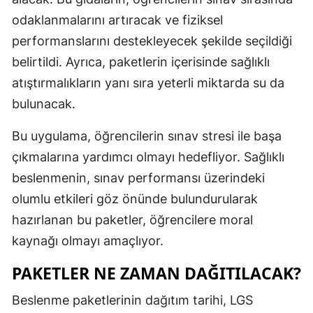
odaklanmalarını artıracak ve fiziksel
Mersin
performanslarını destekleyecek şekilde seçildiği
İstanbul
belirtildi. Ayrıca, paketlerin içerisinde sağlıklı
İzmir
atıştırmalıkların yanı sıra yeterli miktarda su da
bulunacak.
Kars
Kastamonu
Bu uygulama, öğrencilerin sınav stresi ile başa
çıkmalarına yardımcı olmayı hedefliyor. Sağlıklı
Kayseri
beslenmenin, sınav performansı üzerindeki
Kırklareli
olumlu etkileri göz önünde bulundurularak
hazırlanan bu paketler, öğrencilere moral
Kırşehir
kaynağı olmayı amaçlıyor.
Kocaeli
PAKETLER NE ZAMAN DAĞITILACAK?
Konya
Beslenme paketlerinin dağıtım tarihi, LGS
Kütahya