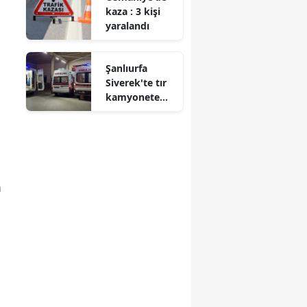
kaza : 3 kişi
yaralandı
Şanlıurfa
Siverek'te tır
kamyonete
çarptı : Aynı
aileden 7 kişi
yaralandı
m