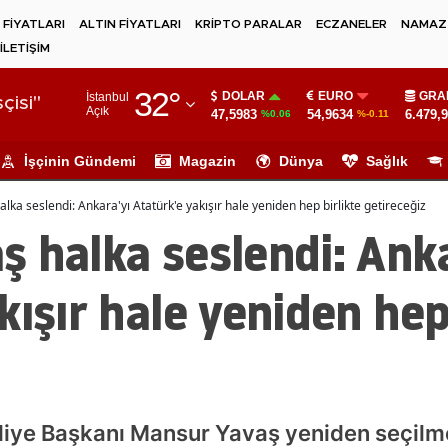
 FİYATLARI
ALTIN FİYATLARI
KRİPTO PARALAR
ECZANELER
NAMAZ 
İLETİŞİM
Adana
32
°
DOLAR
EURO
GRA
İstanbul
Adıyaman
çisi"
Açık
47,5983
54,9634
6.479,
%0.06
%-0.11
Afyonkarahisar
İşçinin Gündemi
Magazin
Dünya
Sağlık
Ağrı
ka seslendi: Ankara'yı Atatürk'e yakışır hale yeniden hep birlikte getireceğiz
Amasya
 halka seslendi: Anka
Ankara
kışır hale yeniden hep
Antalya
Artvin
Aydın
Balıkesir
iye Başkanı Mansur Yavaş yeniden seçilme