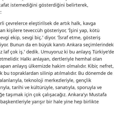
afat istemediğini gösterdiğini belirterek,
Yozgat
:
Zonguldak
 çevrelerce eleştirilsek de artık halk, kavga
an kişilere teveccüh gösteriyor, 'İşini yap, kötü
Aksaray
gi ekip, sevgi biç.' diyor. 'İsraf etme, gösteriş
Bayburt
 diyor. Bunun da en büyük kanıtı Ankara seçimlerindek
Karaman
Az laf çok iş.' dedik. Umuyoruz ki bu anlayış Türkiye'de
etmelidir. Halkı anlayan, dertleriyle hemhal olan
Kırıkkale
yapan anlayış ülkemizde hakim olmalıdır. Kibir, nefret,
Batman
rtık bu topraklardan silinip atılmalıdır. Bu dönemde de
 alanlarıyla, teknoloji merkezleriyle, gençlik
Şırnak
rıyla, tarihi ve kültürüyle, sanatıyla, sporuyla ve
Bartın
e taşımak için çok çalışacağız. Ankara'yı Mustafa
başkentleriyle yarışır bir hale yine hep birlikte
Ardahan
Iğdır