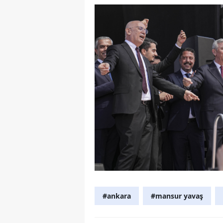
#ankara
#mansur yavaş