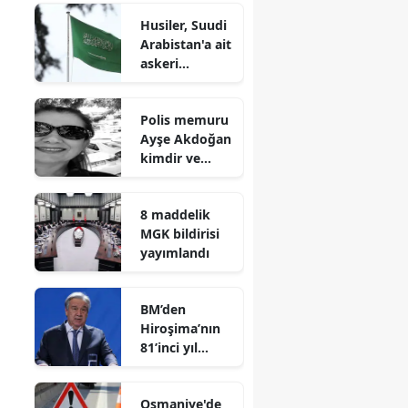
patlama
Husiler, Suudi
meydana geldi
Arabistan'a ait
askeri
yığınakları
bombaladı
Polis memuru
Ayşe Akdoğan
kimdir ve
neden öldü?
Hatay'ın acı
8 maddelik
kaybı
MGK bildirisi
yayımlandı
BM’den
Hiroşima’nın
81’inci yıl
dönümünde
nükleer silah
Osmaniye'de
uyarısı