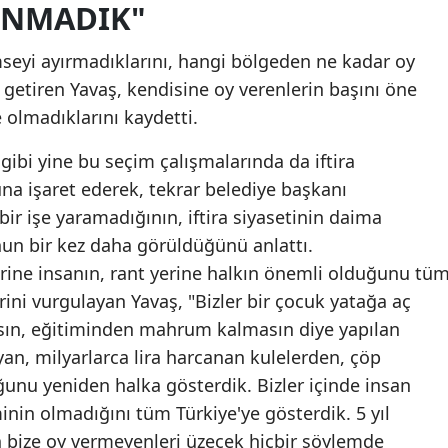
UNMADIK"
Malatya
eyi ayırmadıklarını, hangi bölgeden ne kadar oy
Manisa
e getiren Yavaş, kendisine oy verenlerin başını öne
Kahramanmaraş
e olmadıklarını kaydetti.
Mardin
ibi yine bu seçim çalışmalarında da iftira
a işaret ederek, tekrar belediye başkanı
Muğla
 bir işe yaramadığının, iftira siyasetinin daima
Muş
 bir kez daha görüldüğünü anlattı.
yerine insanın, rant yerine halkın önemli olduğunu tü
Nevşehir
rini vurgulayan Yavaş, "Bizler bir çocuk yatağa aç
Niğde
sın, eğitiminden mahrum kalmasın diye yapılan
yan, milyarlarca lira harcanan kulelerden, çöp
Ordu
unu yeniden halka gösterdik. Bizler içinde insan
Rize
nin olmadığını tüm Türkiye'ye gösterdik. 5 yıl
 bize oy vermeyenleri üzecek hiçbir söylemde
Sakarya