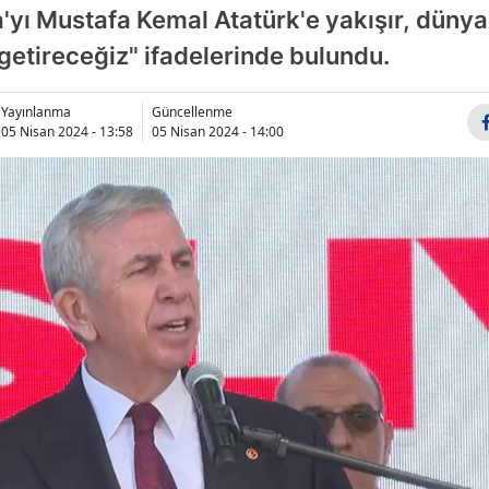
a'yı Mustafa Kemal Atatürk'e yakışır, dünya
Bilecik
e getireceğiz" ifadelerinde bulundu.
Bingöl
Bitlis
Yayınlanma
Güncellenme
05 Nisan 2024 - 13:58
05 Nisan 2024 - 14:00
Bolu
Burdur
Bursa
Çanakkale
Çankırı
Çorum
Denizli
Diyarbakır