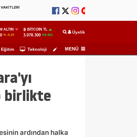
VAKİTLERİ
M ALTIN
BITCOIN TL
Üyelik
90
3.078.300
% -0,25
%0.261
MENÜ
Eğitim
Teknoloji
Köşe Yazarları
ra'yı
 birlikte
sinin ardından halka