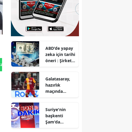
ABD'de yapay
zeka için tarihi
öneri : Şirket
tan Gönder
hisselerinin
yarısı devlete
Galatasaray,
mi geçecek?
hazırlık
maçında
Rennes ile 3-3
berabere kaldı
Suriye'nin
başkenti
Şam'da
şiddetli bir