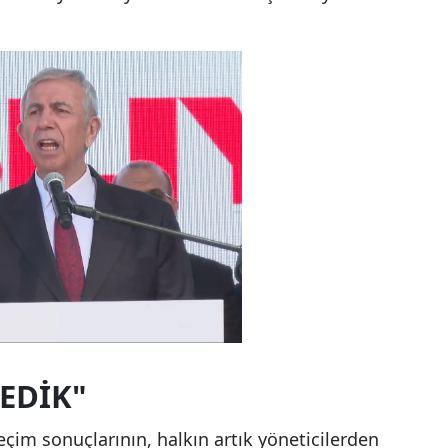
Samsun
Siirt
Sinop
Sivas
Tekirdağ
Tokat
Trabzon
Tunceli
Şanlıurfa
DEDİK"
Uşak
çim sonuçlarının, halkın artık yöneticilerden
Van