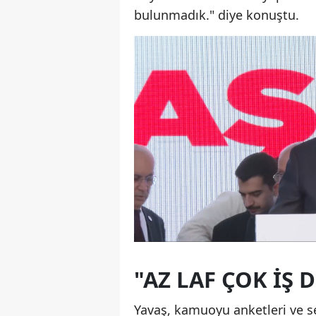
bulunmadık." diye konuştu.
"AZ LAF ÇOK İŞ 
Yavaş, kamuoyu anketleri ve se