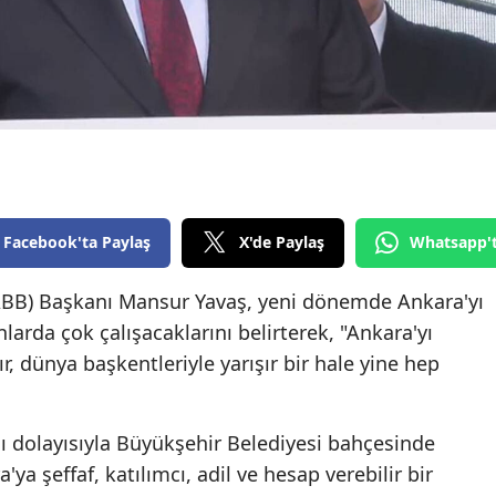
Edirne
Elazığ
Erzincan
Erzurum
Eskişehir
Facebook'ta Paylaş
X'de Paylaş
Whatsapp'
Gaziantep
ABB) Başkanı Mansur Yavaş, yeni dönemde Ankara'yı
Giresun
arda çok çalışacaklarını belirterek, "Ankara'yı
Gümüşhane
, dünya başkentleriyle yarışır bir hale yine hep
Hakkari
Hatay
 dolayısıyla Büyükşehir Belediyesi bahçesinde
 şeffaf, katılımcı, adil ve hesap verebilir bir
Isparta