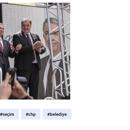
Yalova
Karabük
Kilis
Osmaniye
Düzce
#seçim
#chp
#belediye