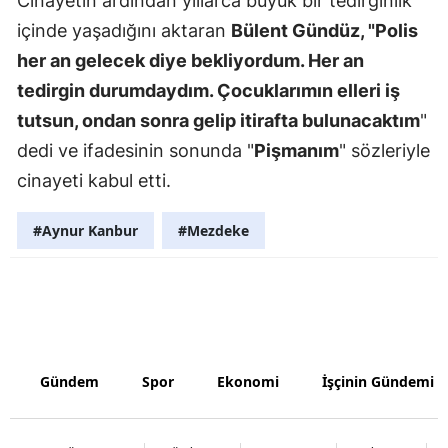
Cinayetin ardından yıllarca büyük bir tedirginlik
içinde yaşadığını aktaran
Bülent Gündüz, "Polis
her an gelecek diye bekliyordum. Her an
tedirgin durumdaydım. Çocuklarımın elleri iş
tutsun, ondan sonra gelip itirafta bulunacaktım
"
dedi ve ifadesinin sonunda "
Pişmanım
" sözleriyle
cinayeti kabul etti.
#Aynur Kanbur
#Mezdeke
Gündem
Spor
Ekonomi
İşçinin Gündemi