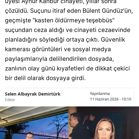
üyesi Aynur Kanbur cinayeti, yıllar sonra
Bilecik
çözüldü. Suçunu itiraf eden Bülent Gündüz'ün,
Bingöl
geçmişte “kasten öldürmeye teşebbüs”
suçundan ceza aldığı ve cinayeti cezaevinde
Bitlis
planladığını söylediği ortaya çıktı. Güvenlik
Bolu
kamerası görüntüleri ve sosyal medya
Burdur
paylaşımlarıyla delillendirilen dosyada,
zanlının olay günü kıyafetleri de dikkat çekici
Bursa
bir delil olarak dosyaya girdi.
Çanakkale
Selen Albayrak Demirtürk
Yayınlanma
Çankırı
11 Haziran 2026 - 10:10
Editör
Çorum
Denizli
Diyarbakır