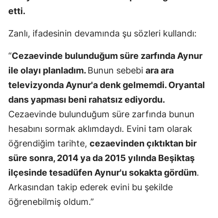
etti.
Malatya
Zanlı, ifadesinin devamında şu sözleri kullandı:
Manisa
Kahramanm
“
Cezaevinde bulunduğum süre zarfında Aynur
ile olayı planladım.
Bunun sebebi
ara ara
Mardin
televizyonda Aynur'a denk gelmemdi. Oryantal
Muğla
dans yapması beni rahatsız ediyordu.
Cezaevinde bulunduğum süre zarfında bunun
Muş
hesabını sormak aklımdaydı. Evini tam olarak
Nevşehir
öğrendiğim tarihte,
cezaevinden çıktıktan bir
Niğde
süre sonra, 2014 ya da 2015 yılında Beşiktaş
ilçesinde tesadüfen Aynur'u sokakta gördüm
.
Ordu
Arkasından takip ederek evini bu şekilde
Rize
öğrenebilmiş oldum.”
Sakarya