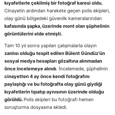
kıyafetlerle çekilmiş bir fotoğraf karesi oldu.
Yozgat
Cinayetin ardından harekete geçen polis ekipleri,
olay günü bölgedeki güvenlik kameralarından
Zonguldak
kafasında şapka, üzerinde mont olan şüphelinin
Aksaray
görüntülerini elde etmişti.
Bayburt
Tam 10 yıl sonra yapılan çalışmalarla olayın
Karaman
zanlısı olduğu tespit edilen Bülent Gündüz'ün
sosyal medya hesapları gözaltına alınmadan
Kırıkkale
önce incelemeye alındı
. İncelemede, şüphelinin
Batman
cinayetten 4 ay önce kendi fotoğrafını
Şırnak
paylaştığı ve bu fotoğrafta olay günü giydiği
kıyafetlerin tıpatıp aynısının üzerinde olduğu
Bartın
görüldü.
Polis ekipleri bu fotoğrafı hemen
Ardahan
soruşturma dosyasına ekledi.
Iğdır