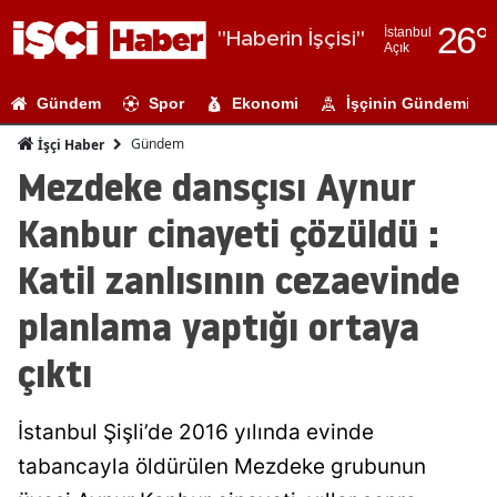
26
°
İstanbul
"Haberin İşçisi"
Açık
Adana
Gündem
Spor
Ekonomi
İşçinin Gündemi
Adıyaman
Gündem
İşçi Haber
Afyonkarahi
Mezdeke dansçısı Aynur
Ağrı
Kanbur cinayeti çözüldü :
Amasya
Katil zanlısının cezaevinde
Ankara
planlama yaptığı ortaya
Antalya
çıktı
Artvin
İstanbul Şişli’de 2016 yılında evinde
Aydın
tabancayla öldürülen Mezdeke grubunun
Balıkesir