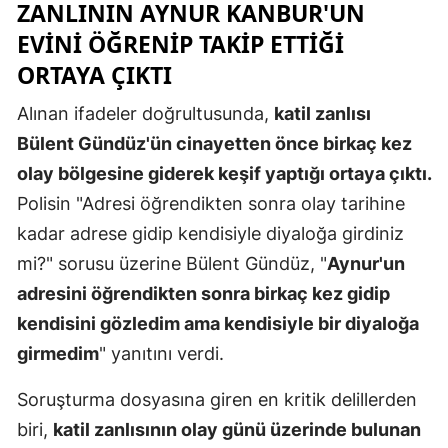
ZANLININ AYNUR KANBUR'UN
Samsun
EVINI ÖĞRENIP TAKIP ETTIĞI
ORTAYA ÇIKTI
Siirt
Alınan ifadeler doğrultusunda,
katil zanlısı
Sinop
Bülent Gündüz'ün cinayetten önce birkaç kez
Sivas
olay bölgesine giderek keşif yaptığı ortaya çıktı.
Tekirdağ
Polisin "Adresi öğrendikten sonra olay tarihine
kadar adrese gidip kendisiyle diyaloğa girdiniz
Tokat
mi?" sorusu üzerine Bülent Gündüz, "
Aynur'un
Trabzon
adresini öğrendikten sonra birkaç kez gidip
Tunceli
kendisini gözledim ama kendisiyle bir diyaloğa
girmedim
" yanıtını verdi.
Şanlıurfa
Soruşturma dosyasına giren en kritik delillerden
Uşak
biri,
katil zanlısının olay günü üzerinde bulunan
Van