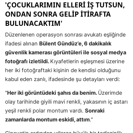
'ÇOCUKLARIMIN ELLERI IŞ TUTSUN,
Yalova
ONDAN SONRA GELIP ITIRAFTA
BULUNACAKTIM'
Karabük
Düzenlenen operasyon sonrası avukatı eşliğinde
Kilis
ifadesi alınan
Bülent Gündüz’e, 6 dakikalık
Osmaniye
güvenlik kamerası görüntüleri ile sosyal medya
Düzce
fotoğrafı izletildi.
Kıyafetlerin eşleşmesi üzerine
her iki fotoğraftaki kişinin de kendisi olduğunu
kabul eden zanlı, ifadesinde şu detayları verdi:
"
Her iki görüntüdeki şahıs da benim.
Üzerimde
olay tarihinde giyili mavi renkli, yakasının iç astarı
yeşil renkli polar montum vardı.
Sonraki
zamanlarda montum eskidi, attım
."