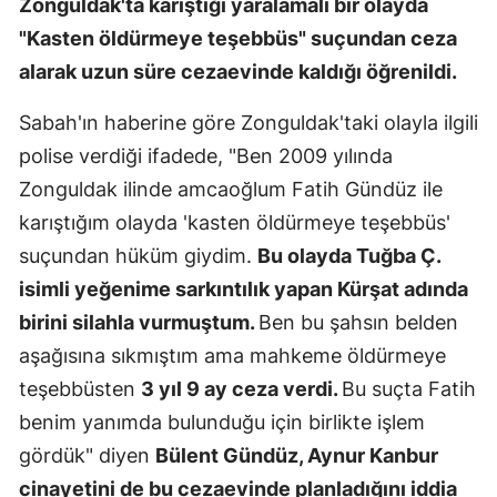
Zonguldak'ta karıştığı yaralamalı bir olayda
Mersin
"Kasten öldürmeye teşebbüs" suçundan ceza
alarak uzun süre cezaevinde kaldığı öğrenildi.
İstanbul
Sabah'ın haberine göre Zonguldak'taki olayla ilgili
İzmir
polise verdiği ifadede, "Ben 2009 yılında
Kars
Zonguldak ilinde amcaoğlum Fatih Gündüz ile
Kastamonu
karıştığım olayda 'kasten öldürmeye teşebbüs'
suçundan hüküm giydim.
Bu olayda Tuğba Ç.
Kayseri
isimli yeğenime sarkıntılık yapan Kürşat adında
Kırklareli
birini silahla vurmuştum.
Ben bu şahsın belden
Kırşehir
aşağısına sıkmıştım ama mahkeme öldürmeye
teşebbüsten
3 yıl 9 ay ceza verdi.
Bu suçta Fatih
Kocaeli
benim yanımda bulunduğu için birlikte işlem
Konya
gördük" diyen
Bülent Gündüz, Aynur Kanbur
Kütahya
cinayetini de bu cezaevinde planladığını iddia