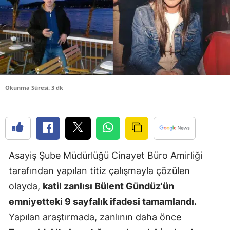
Edirne
Elazığ
Erzincan
Erzurum
Okunma Süresi: 3 dk
Eskişehir
Gaziantep
Giresun
Asayiş Şube Müdürlüğü Cinayet Büro Amirliği
Gümüşhan
tarafından yapılan titiz çalışmayla çözülen
Hakkari
olayda,
katil zanlısı Bülent Gündüz'ün
emniyetteki 9 sayfalık ifadesi tamamlandı.
Hatay
Yapılan araştırmada, zanlının daha önce
Isparta