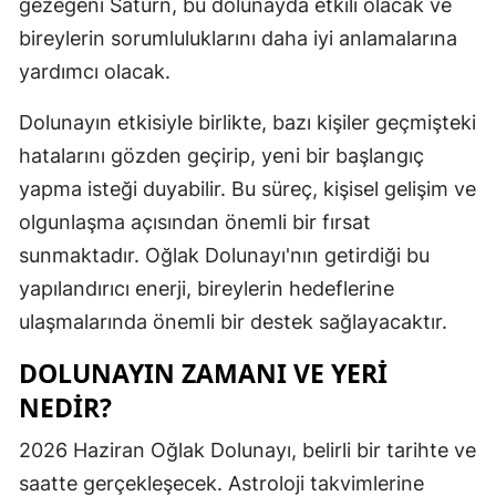
gezegeni Satürn, bu dolunayda etkili olacak ve
Malatya
bireylerin sorumluluklarını daha iyi anlamalarına
yardımcı olacak.
Manisa
Dolunayın etkisiyle birlikte, bazı kişiler geçmişteki
Kahramanm
hatalarını gözden geçirip, yeni bir başlangıç
Mardin
yapma isteği duyabilir. Bu süreç, kişisel gelişim ve
Muğla
olgunlaşma açısından önemli bir fırsat
sunmaktadır. Oğlak Dolunayı'nın getirdiği bu
Muş
yapılandırıcı enerji, bireylerin hedeflerine
Nevşehir
ulaşmalarında önemli bir destek sağlayacaktır.
Niğde
DOLUNAYIN ZAMANI VE YERI
Ordu
NEDIR?
Rize
2026 Haziran Oğlak Dolunayı, belirli bir tarihte ve
saatte gerçekleşecek. Astroloji takvimlerine
Sakarya