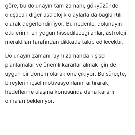
göre, bu dolunayın tam zamanı, gökyüzünde
Samsun
oluşacak diğer astrolojik olaylarla da bağlantılı
Siirt
olarak değerlendiriliyor. Bu nedenle, dolunayın
etkilerinin en yoğun hissedileceği anlar, astroloji
Sinop
meraklıları tarafından dikkatle takip edilecektir.
Sivas
Dolunayın zamanı, aynı zamanda kişisel
Tekirdağ
planlamalar ve önemli kararlar almak için de
Tokat
uygun bir dönem olarak öne çıkıyor. Bu süreçte,
bireylerin içsel motivasyonlarını artırarak,
Trabzon
hedeflerine ulaşma konusunda daha kararlı
Tunceli
olmaları bekleniyor.
Şanlıurfa
Uşak
Van