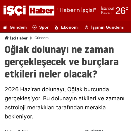
26
°
İstanbul
"Haberin İşçisi"
Kapalı
Adana
Gündem
Spor
Ekonomi
İşçinin Gündemi
Adıyaman
Gündem
İşçi Haber
Afyonkarahi
Oğlak dolunayı ne zaman
Ağrı
gerçekleşecek ve burçlara
Amasya
etkileri neler olacak?
Ankara
2026 Haziran dolunayı, Oğlak burcunda
Antalya
gerçekleşiyor. Bu dolunayın etkileri ve zamanı
Artvin
astroloji meraklıları tarafından merakla
Aydın
bekleniyor.
Balıkesir