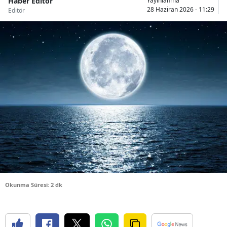
Haber Editör
Yayınlanma
28 Haziran 2026 - 11:29
Editör
Bilecik
Bingöl
Bitlis
Bolu
Burdur
Bursa
Çanakkale
Çankırı
Çorum
Okunma Süresi: 2 dk
Denizli
Diyarbakır