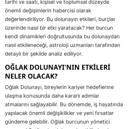
tarihi ve saati, kişisel ve toplumsal düzeyde
Mersin
önemli değişimlerin habercisi olarak
değerlendiriliyor. Bu dolunayın etkileri, burçlar
İstanbul
üzerinde nasıl bir etki yaratacak? Her burcun
İzmir
kendi dinamikleri doğrultusunda bu dolunaydan
Kars
nasıl etkileneceği, astroloji uzmanları tarafından
detaylı bir şekilde analiz ediliyor.
Kastamonu
OĞLAK DOLUNAYI'NIN ETKILERI
Kayseri
NELER OLACAK?
Kırklareli
Oğlak Dolunayı, bireylerin kariyer hedeflerine
Kırşehir
ulaşma konusunda daha kararlı adımlar
Kocaeli
atmalarını sağlayabilir. Bu dönemde, iş hayatında
yapılacak önemli değişiklikler ve yeni fırsatlar
Konya
gündeme gelebilir. Oğlak burcunun yönetici
Kütahya