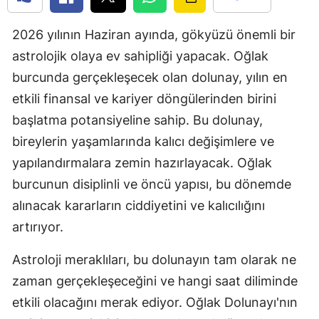
Edirne
2026 yılının Haziran ayında, gökyüzü önemli bir
Elazığ
astrolojik olaya ev sahipliği yapacak. Oğlak
Erzincan
burcunda gerçekleşecek olan dolunay, yılın en
etkili finansal ve kariyer döngülerinden birini
Erzurum
başlatma potansiyeline sahip. Bu dolunay,
Eskişehir
bireylerin yaşamlarında kalıcı değişimlere ve
yapılandırmalara zemin hazırlayacak. Oğlak
Gaziantep
burcunun disiplinli ve öncü yapısı, bu dönemde
Giresun
alınacak kararların ciddiyetini ve kalıcılığını
Gümüşhan
artırıyor.
Hakkari
Astroloji meraklıları, bu dolunayın tam olarak ne
zaman gerçekleşeceğini ve hangi saat diliminde
Hatay
etkili olacağını merak ediyor. Oğlak Dolunayı'nın
Isparta