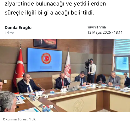
ziyaretinde bulunacağı ve yetkililerden
Bilecik
süreçle ilgili bilgi alacağı belirtildi.
Bingöl
Damla Eroğlu
Yayınlanma
Bitlis
13 Mayıs 2026 - 18:11
Editör
Bolu
Burdur
Bursa
Çanakkale
Çankırı
Çorum
Denizli
Okunma Süresi: 1 dk
Diyarbakır