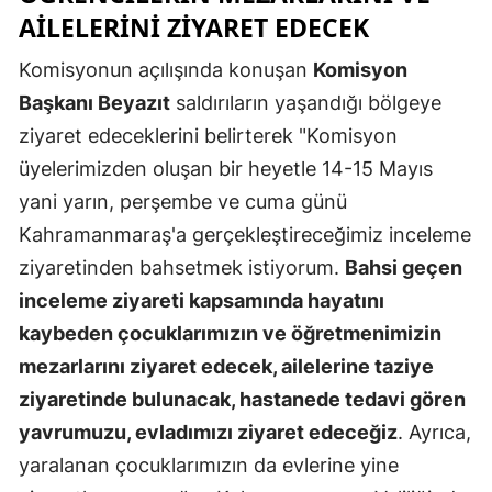
AILELERINI ZIYARET EDECEK
Mersin
Komisyonun açılışında konuşan
Komisyon
İstanbul
Başkanı Beyazıt
saldırıların yaşandığı bölgeye
İzmir
ziyaret edeceklerini belirterek "Komisyon
Kars
üyelerimizden oluşan bir heyetle 14-15 Mayıs
yani yarın, perşembe ve cuma günü
Kastamonu
Kahramanmaraş'a gerçekleştireceğimiz inceleme
Kayseri
ziyaretinden bahsetmek istiyorum.
Bahsi geçen
inceleme ziyareti kapsamında hayatını
Kırklareli
kaybeden çocuklarımızın ve öğretmenimizin
Kırşehir
mezarlarını ziyaret edecek, ailelerine taziye
Kocaeli
ziyaretinde bulunacak, hastanede tedavi gören
yavrumuzu, evladımızı ziyaret edeceğiz
. Ayrıca,
Konya
yaralanan çocuklarımızın da evlerine yine
Kütahya