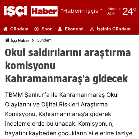
24
°
İstanbul
"Haberin İşçisi"
Açık
Adana
Gündem
Spor
Ekonomi
İşçinin Gündemi
Adıyaman
Gündem
İşçi Haber
Afyonkarahi
Okul saldırılarını araştırma
Ağrı
komisyonu
Amasya
Kahramanmaraş'a gidecek
Ankara
TBMM Şanlıurfa ile Kahramanmaraş Okul
Antalya
Olaylarını ve Dijital Riskleri Araştırma
Artvin
Komisyonu, Kahramanmaraş’a giderek
Aydın
incelemelerde bulunacak. Komisyonun,
hayatını kaybeden çocukların ailelerine taziye
Balıkesir