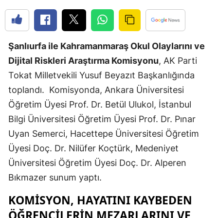
Edirne
Elazığ
Şanlıurfa ile Kahramanmaraş Okul Olaylarını ve
Erzincan
Dijital Riskleri Araştırma Komisyonu
, AK Parti
Erzurum
Tokat Milletvekili Yusuf Beyazıt Başkanlığında
toplandı. Komisyonda, Ankara Üniversitesi
Eskişehir
Öğretim Üyesi Prof. Dr. Betül Ulukol, İstanbul
Gaziantep
Bilgi Üniversitesi Öğretim Üyesi Prof. Dr. Pınar
Giresun
Uyan Semerci, Hacettepe Üniversitesi Öğretim
Üyesi Doç. Dr. Nilüfer Koçtürk, Medeniyet
Gümüşhan
Üniversitesi Öğretim Üyesi Doç. Dr. Alperen
Hakkari
Bıkmazer sunum yaptı.
Hatay
KOMISYON, HAYATINI KAYBEDEN
Isparta
ÖĞRENCILERIN MEZARLARINI VE