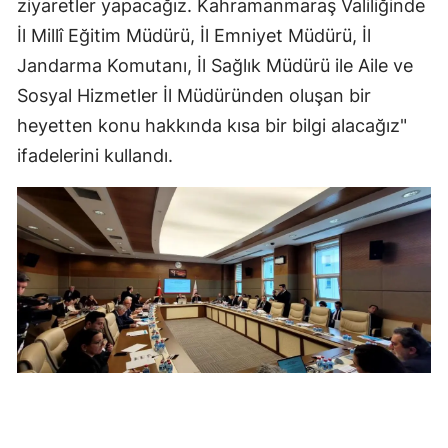
ziyaretler yapacağız. Kahramanmaraş Valiliğinde
Malatya
İl Millî Eğitim Müdürü, İl Emniyet Müdürü, İl
Jandarma Komutanı, İl Sağlık Müdürü ile Aile ve
Manisa
Sosyal Hizmetler İl Müdüründen oluşan bir
Kahramanm
heyetten konu hakkında kısa bir bilgi alacağız"
Mardin
ifadelerini kullandı.
Muğla
Muş
Nevşehir
Niğde
Ordu
Rize
Sakarya